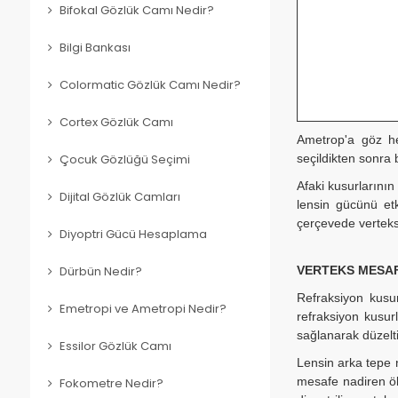
Bifokal Gözlük Camı Nedir?
Bilgi Bankası
Colormatic Gözlük Camı Nedir?
Cortex Gözlük Camı
Ametrop'a göz he
seçildikten sonra 
Çocuk Gözlüğü Seçimi
Afaki kusurlarının
Dijital Gözlük Camları
lensin gücünü etk
çerçevede verteks 
Diyoptri Gücü Hesaplama
VERTEKS MESAFE
Dürbün Nedir?
Refraksiyon kusu
Emetropi ve Ametropi Nedir?
refraksiyon kusur
sağlanarak düzeltil
Essilor Gözlük Camı
Lensin arka tepe 
mesafe nadiren öl
Fokometre Nedir?