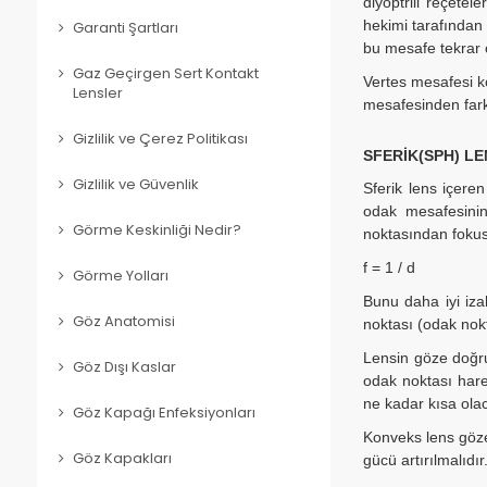
diyoptrili reçete
hekimi tarafından 
Garanti Şartları
bu mesafe tekrar o
Gaz Geçirgen Sert Kontakt
Vertes mesafesi ko
Lensler
mesafesinden farkl
Gizlilik ve Çerez Politikası
SFERİK(SPH) L
Gizlilik ve Güvenlik
Sferik lens içeren
odak mesafesinin 
Görme Keskinliği Nedir?
noktasından fokus
f = 1 / d
Görme Yolları
Bunu daha iyi iza
Göz Anatomisi
noktası (odak nokt
Lensin göze doğru 
Göz Dışı Kaslar
odak noktası hare
ne kadar kısa ola
Göz Kapağı Enfeksiyonları
Konveks lens göze
Göz Kapakları
gücü artırılmalıdır