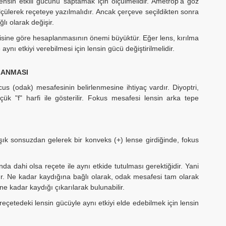
ensin etkili gücünü saptamak için ölçülmelidir. Ametrop'a göz
ölçülerek reçeteye yazılmalıdır. Ancak çerçeve seçildikten sonra
lı olarak değişir.
trisine göre hesaplanmasının önemi büyüktür. Eğer lens, kırılma
ynı etkiyi verebilmesi için lensin gücü değiştirilmelidir.
LANMASI
cus (odak) mesafesinin belirlenmesine ihtiyaç vardır. Diyoptri,
ük "f" harfi ile gösterilir. Fokus mesafesi lensin arka tepe
şık sonsuzdan gelerek bir konveks (+) lense girdiğinde, fokus
a dahi olsa reçete ile aynı etkide tutulması gerektiğidir. Yani
ır. Ne kadar kaydığına bağlı olarak, odak mesafesi tam olarak
 kadar kaydığı çıkarılarak bulunabilir.
çetedeki lensin gücüyle aynı etkiyi elde edebilmek için lensin