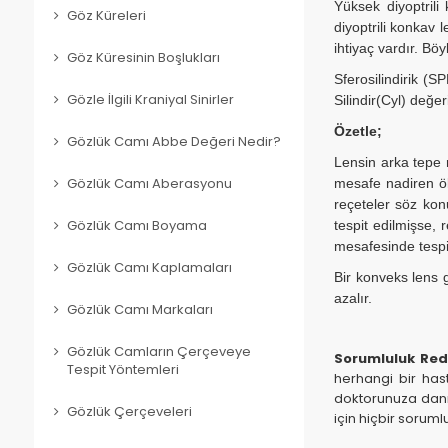
Yüksek diyoptrili
Göz Küreleri
diyoptrili konkav
ihtiyaç vardır. Bö
Göz Küresinin Boşlukları
Sferosilindirik (S
Silindir(Cyl) değe
Gözle İlgili Kraniyal Sinirler
Özetle;
Gözlük Camı Abbe Değeri Nedir?
Lensin arka tepe 
mesafe nadiren öl
Gözlük Camı Aberasyonu
reçeteler söz ko
tespit edilmişse, 
Gözlük Camı Boyama
mesafesinde tespit
Gözlük Camı Kaplamaları
Bir konveks lens 
azalır.
Gözlük Camı Markaları
Gözlük Camların Çerçeveye
Sorumluluk Red
Tespit Yöntemleri
herhangi bir hast
doktorunuza danış
Gözlük Çerçeveleri
için hiçbir sorum