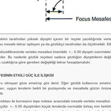
kimi tarafından yüksek diyoptri içeren bir reçete yazıldığında vert
bu mesafe tekrar optisyen ya da gözlükçü tarafından da ölçülmelidir. Etki
 düzeltilmesinde verteks mesafesi önemlidir. +,- 6.00 diyoptri üzerindeki
iler. Bu nedenle gözlük reçetesi sadece gözlüğün diyoptrilerini deği
uzaklığına göre gereken değişikliği tekrar hesaplamalıdır.
SİNİN ETKİLİ GÜÇ İLE İLİŞKİSİ
ru olmayan göze emetrop göz denir. Eğer gözlük kullanıcısı emetrop
ları, uygun lenslerin belirli bir pozisyonda ve mesafede gözün önüne y
ir.
noktası ile korneanın tepe noktası arasındaki mesafe verteks mesafes
çülür. +,- 6.00 diyoptriden küçük lenslerde normalde birkaç mm farklılı