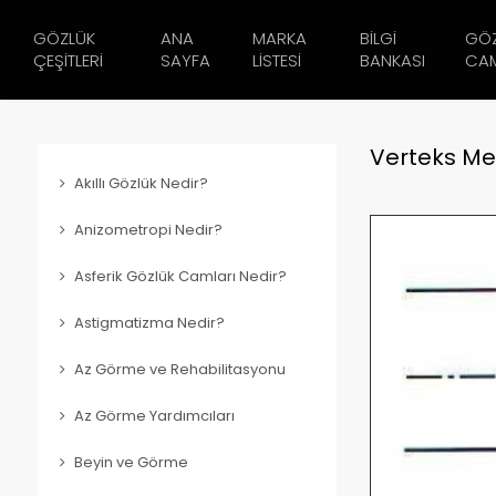
GÖZLÜK
ANA
MARKA
BILGI
GÖ
ÇEŞITLERI
SAYFA
LISTESI
BANKASI
CAM
Verteks Me
Akıllı Gözlük Nedir?
Anizometropi Nedir?
Asferik Gözlük Camları Nedir?
Astigmatizma Nedir?
Az Görme ve Rehabilitasyonu
Az Görme Yardımcıları
Beyin ve Görme