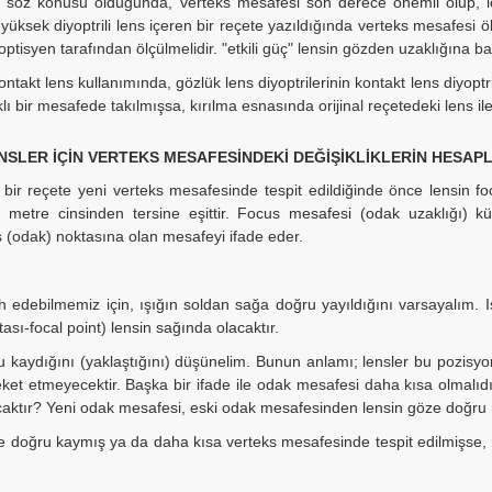
ler söz konusu olduğunda, verteks mesafesi son derece önemli olup, l
yüksek diyoptrili lens içeren bir reçete yazıldığında verteks mesafesi 
ptisyen tarafından ölçülmelidir. "etkili güç" lensin gözden uzaklığına bağ
ntakt lens kullanımında, gözlük lens diyoptrilerinin kontakt lens diyop
ı bir mesafede takılmışsa, kırılma esnasında orijinal reçetedeki lens ile a
ENSLER İÇİN VERTEKS MESAFESİNDEKİ DEĞİŞİKLİKLERİN HESAP
 bir reçete yeni verteks mesafesinde tespit edildiğinde önce lensin fo
metre cinsinden tersine eşittir. Focus mesafesi (odak uzaklığı) küç
 (odak) noktasına olan mesafeyi ifade eder.
h edebilmemiz için, ışığın soldan sağa doğru yayıldığını varsayalım. I
ası-focal point) lensin sağında olacaktır.
kaydığını (yaklaştığını) düşünelim. Bunun anlamı; lensler bu pozisyond
ket etmeyecektir. Başka bir ifade ile odak mesafesi daha kısa olmalıd
caktır? Yeni odak mesafesi, eski odak mesafesinden lensin göze doğru ne
 doğru kaymış ya da daha kısa verteks mesafesinde tespit edilmişse, re
.