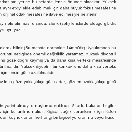
arkasının yerine bu seferde lensin önünde olacaktır. Yüksek
da aynı etkiyi elde edebilmek için daha büyük fokus mesafesine
 orijinal odak mesafesine ilave edilmesiyle belirlenir.
rı ele alınması dışında, sferik (sph) lenslerde olduğu gibidir.
ı ayrı yazılır.
i olarak bilinir (Bu mesafe normalde 14mm'dir) Uygulamada bu
rüntü netliğinde önemli değişiklik yaratmaz. Yüksek diyoptrili
 lens göze doğru kaymış ya da daha kısa verteks mesafesinde
ırılmalıdır. Yüksek diyoptrili bir konkav lens daha kısa verteks
için lensin gücü azaltılmalıdır.
av lens göze yaklaştıkça gücü artar, gözden uzaklaştıkça gücü
in yerini almayı amaçlamamaktadır. Sitede bulunan bilgiler
n kullanılmamalıdır. Kişisel sağlık sorunlarınız için lütfen
iyeden kaynaklanan herhangi bir kişisel yaralanma veya hasar