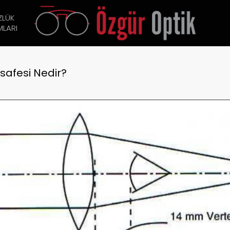
ZLÜK
LARI
safesi Nedir?