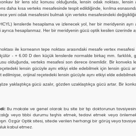
 konkav bir lens söz konusu olduğunda, lensin odak noktası, lensin 
 lens daha kısa verteks mesafesinde tespit edildiğinde, kırılma esnasın
ylece yeni odak mesafesini bulmak için verteks mesafesindeki değişikliğin
PHCYL) lenslerde hesaplama ve izlenecek yol, her bir meridyenin ayrı ay
ri ayrıca hesaplanmaz. Her bir meridyenin gücü optik kesilen üzerinde ayr
noktası ile korneanın tepe noktası arasındaki mesafe vertex mesafes
çülür - + 6.00 D den küçük lenslerde normalde birkaç mm. farklılık, gö
nusu olduğunda, verteks mesafesi son derece önemlidir. Bir konveks
reçetedeki lensin gücüyle aynı etkiyi elde edebilmek için lensin gücü art
 edilmişse, orijinal reçetedeki lensin gücüyle aynı etkiyi elde edebilmek 
göze yaklaştıkça gücü azalır, gözden uzaklaştıkça gücü artar. Bir konk
di:
Bu makale ve genel olarak bu site bir tıp doktorunun tavsiyesin
alığı veya tıbbi durumu teşhis etmek, tedavi etmek veya önlemek içi
ın. Özgür Optik sitesi, sitede verilen herhangi bir görüş veya tavs
luluk kabul etmez.