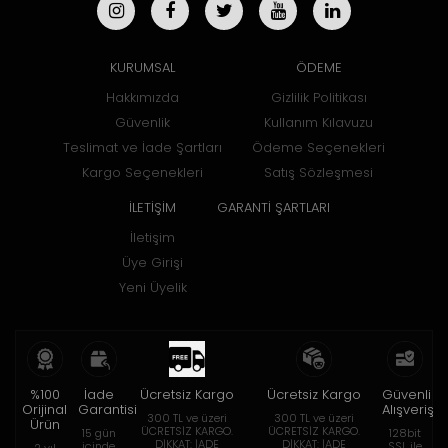
KURUMSAL
ÖDEME
Hakkımızda
Gizlilik Politikası
Güvenlik
Kullanım Kılavuzu
Teslimat ve İade Şartları
Ödeme Seçenekleri
Kargo Seçenekleri
Satış Sözleşmesi
İLETİŞİM
GARANTİ ŞARTLARI
İletişim
Üye Girişi
Yeni Üyelik
%100
İade
Ücretsiz Kargo
Ücretsiz Kargo
Güvenli
Orijinal
Garantisi
Alışveriş
300 TL ve üzeri
300 TL ve üzeri
Ürün
ÜCRETSİZ KARGO.
ÜCRETSİZ KARGO.
15 gün
128bit
DİKKAT: İADE
DİKKAT: İADE
içinde
SSL ile