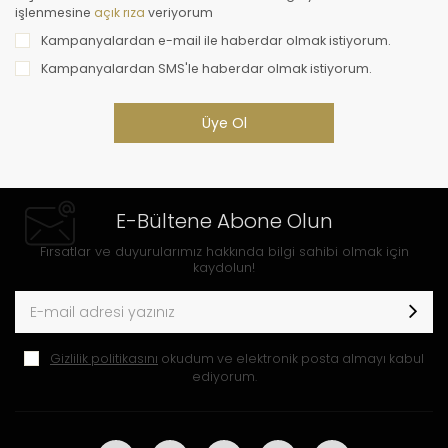
işlenmesine
veriyorum
açık rıza
Kampanyalardan e-mail ile haberdar olmak istiyorum.
Kampanyalardan SMS'le haberdar olmak istiyorum.
Üye Ol
E-Bültene Abone Olun
Fırsatlar ve duyurularımız hakkında bilgi sahibi olmak için
kaydolun!
Gizlilik politikasını
okudum ve elektronik posta almayı kabul
ediyorum.