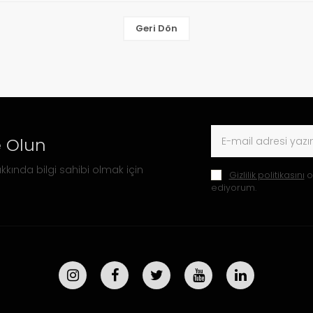
Geri Dön
 Olun
kkında bilgi sahibi olmak için
Gizlilik politikasını
o
ediyorum.