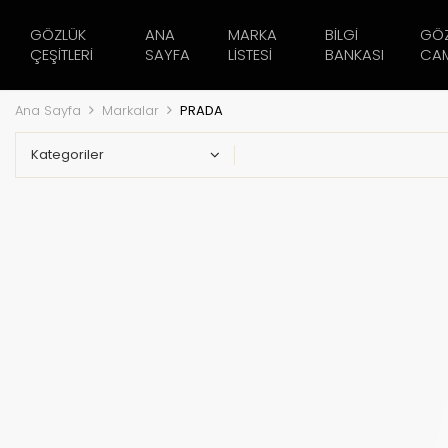
GÖZLÜK
ANA
MARKA
BILGI
GÖ
ÇEŞITLERI
SAYFA
LISTESI
BANKASI
CAM
Ana Sayfa
Markalar
PRADA
Kategoriler