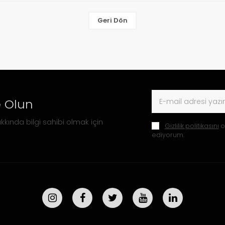
Geri Dön
 Olun
kkında bilgi sahibi olmak için
Gizlilik politikasını
o
ediyorum.