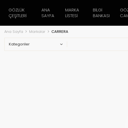
GÖZLÜK
ANA
MARKA
BILGI
GÖ
ÇEŞITLERI
SAYFA
LISTESI
BANKASI
CAM
Ana Sayfa
Markalar
CARRERA
Kategoriler