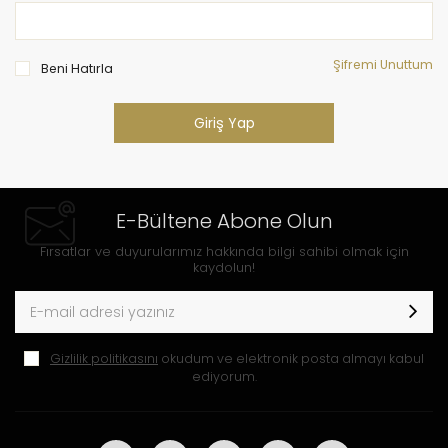
Şifremi Unuttum
Beni Hatırla
Giriş Yap
E-Bültene Abone Olun
Fırsatlar ve duyurularımız hakkında bilgi sahibi olmak için
kaydolun!
Gizlilik politikasını
okudum ve elektronik posta almayı kabul
ediyorum.