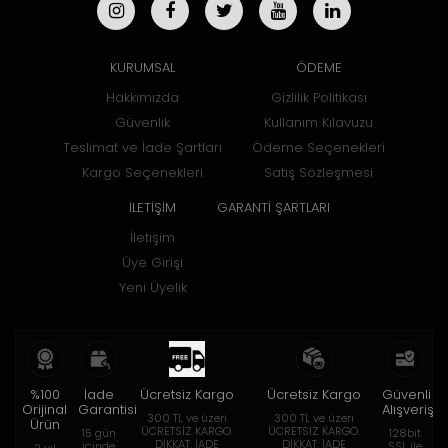
KURUMSAL
ÖDEME
Hakkımızda
Gizlilik Politikası
Güvenlik
Kullanım Kılavuzu
Teslimat ve İade Şartları
Ödeme Seçenekleri
Kargo Seçenekleri
Satış Sözleşmesi
İLETİŞİM
GARANTİ ŞARTLARI
İletişim
Üye Girişi
Yeni Üyelik
%100
İade
Ücretsiz Kargo
Ücretsiz Kargo
Güvenli
Orijinal
Garantisi
Alışveriş
300 TL ve üzeri
300 TL ve üzeri
Ürün
ÜCRETSİZ KARGO.
ÜCRETSİZ KARGO.
15 gün
128bit
DİKKAT: İADE
DİKKAT: İADE
içinde
SSL ile