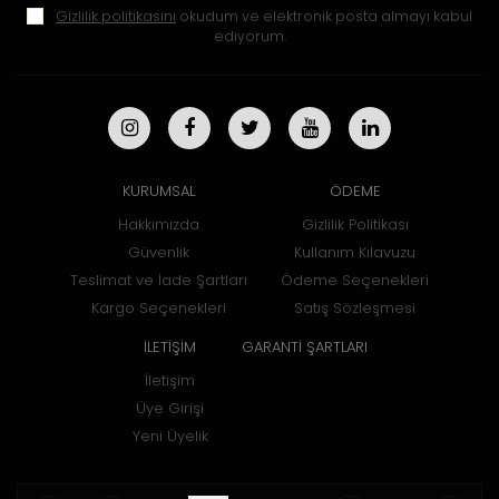
Gizlilik politikasını
okudum ve elektronik posta almayı kabul
ediyorum.
KURUMSAL
ÖDEME
Hakkımızda
Gizlilik Politikası
Güvenlik
Kullanım Kılavuzu
Teslimat ve İade Şartları
Ödeme Seçenekleri
Kargo Seçenekleri
Satış Sözleşmesi
İLETİŞİM
GARANTİ ŞARTLARI
İletişim
Üye Girişi
Yeni Üyelik