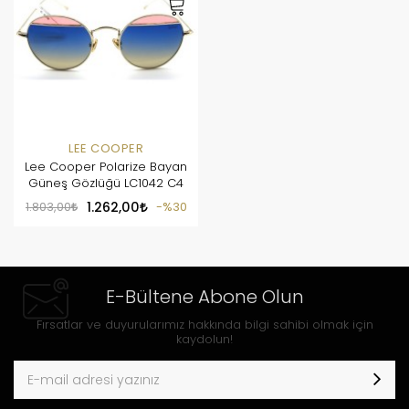
LEE COOPER
Lee Cooper Polarize Bayan
Güneş Gözlüğü LC1042 C4
1.803,00
1.262,00
%30
E-Bültene Abone Olun
Fırsatlar ve duyurularımız hakkında bilgi sahibi olmak için
kaydolun!