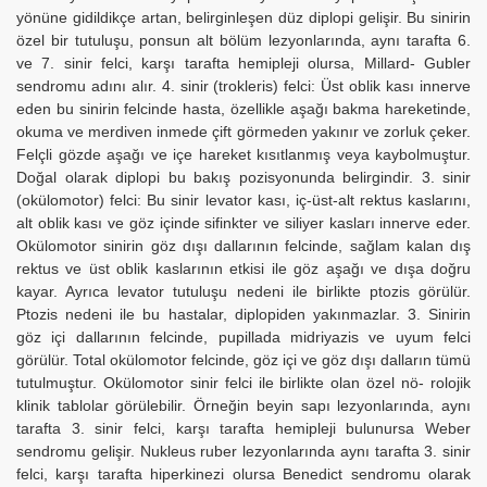
yönüne gidildikçe artan, belirginleşen düz diplopi gelişir. Bu sinirin
özel bir tutuluşu, ponsun alt bölüm lezyonlarında, aynı tarafta 6.
ve 7. sinir felci, karşı tarafta hemipleji olursa, Millard- Gubler
sendromu adını alır. 4. sinir (trokleris) felci: Üst oblik kası innerve
eden bu sinirin felcinde hasta, özellikle aşağı bakma hareketinde,
okuma ve merdiven inmede çift görmeden yakınır ve zorluk çeker.
Felçli gözde aşağı ve içe hareket kısıtlanmış veya kaybolmuştur.
Doğal olarak diplopi bu bakış pozisyonunda belirgindir. 3. sinir
(okülomotor) felci: Bu sinir levator kası, iç-üst-alt rektus kaslarını,
alt oblik kası ve göz içinde sifinkter ve siliyer kasları innerve eder.
Okülomotor sinirin göz dışı dallarının felcinde, sağlam kalan dış
rektus ve üst oblik kaslarının etkisi ile göz aşağı ve dışa doğru
kayar. Ayrıca levator tutuluşu nedeni ile birlikte ptozis görülür.
Ptozis nedeni ile bu hastalar, diplopiden yakınmazlar. 3. Sinirin
göz içi dallarının felcinde, pupillada midriyazis ve uyum felci
görülür. Total okülomotor felcinde, göz içi ve göz dışı dalların tümü
tutulmuştur. Okülomotor sinir felci ile birlikte olan özel nö- rolojik
klinik tablolar görülebilir. Örneğin beyin sapı lezyonlarında, aynı
tarafta 3. sinir felci, karşı tarafta hemipleji bulunursa Weber
sendromu gelişir. Nukleus ruber lezyonlarında aynı tarafta 3. sinir
felci, karşı tarafta hiperkinezi olursa Benedict sendromu olarak