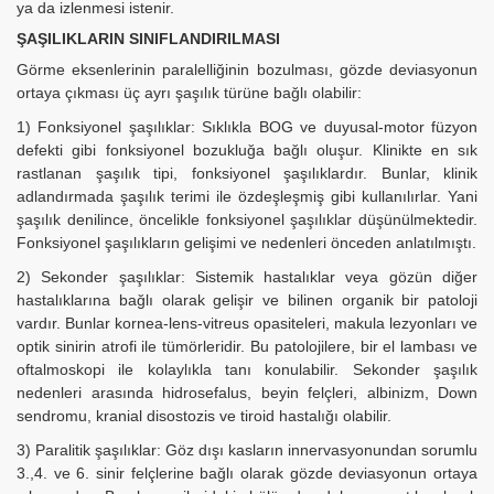
ya da izlenmesi istenir.
ŞAŞILIKLARIN SINIFLANDIRILMASI
Görme eksenlerinin paralelliğinin bozulması, gözde deviasyonun
ortaya çıkması üç ayrı şaşılık türüne bağlı olabilir:
1) Fonksiyonel şaşılıklar: Sıklıkla BOG ve duyusal-motor füzyon
defekti gibi fonksiyonel bozukluğa bağlı oluşur. Klinikte en sık
rastlanan şaşılık tipi, fonksiyonel şaşılıklardır. Bunlar, klinik
adlandırmada şaşılık terimi ile özdeşleşmiş gibi kullanılırlar. Yani
şaşılık denilince, öncelikle fonksiyonel şaşılıklar düşünülmektedir.
Fonksiyonel şaşılıkların gelişimi ve nedenleri önceden anlatılmıştı.
2) Sekonder şaşılıklar: Sistemik hastalıklar veya gözün diğer
hastalıklarına bağlı olarak gelişir ve bilinen organik bir patoloji
vardır. Bunlar kornea-lens-vitreus opasiteleri, makula lezyonları ve
optik sinirin atrofi ile tümörleridir. Bu patolojilere, bir el lambası ve
oftalmoskopi ile kolaylıkla tanı konulabilir. Sekonder şaşılık
nedenleri arasında hidrosefalus, beyin felçleri, albinizm, Down
sendromu, kranial disostozis ve tiroid hastalığı olabilir.
3) Paralitik şaşılıklar: Göz dışı kasların innervasyonundan sorumlu
3.,4. ve 6. sinir felçlerine bağlı olarak gözde deviasyonun ortaya