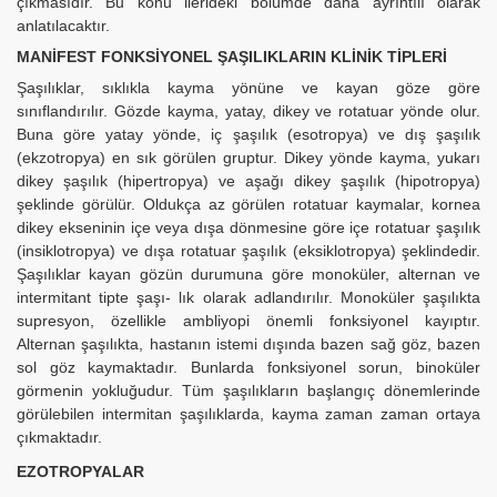
çıkmasıdır. Bu konu ilerideki bölümde daha ayrıntılı olarak
anlatılacaktır.
MANİFEST FONKSİYONEL ŞAŞILIKLARIN KLİNİK TİPLERİ
Şaşılıklar, sıklıkla kayma yönüne ve kayan göze göre
sınıflandırılır. Gözde kayma, yatay, dikey ve rotatuar yönde olur.
Buna göre yatay yönde, iç şaşılık (esotropya) ve dış şaşılık
(ekzotropya) en sık görülen gruptur. Dikey yönde kayma, yukarı
dikey şaşılık (hipertropya) ve aşağı dikey şaşılık (hipotropya)
şeklinde görülür. Oldukça az görülen rotatuar kaymalar, kornea
dikey ekseninin içe veya dışa dönmesine göre içe rotatuar şaşılık
(insiklotropya) ve dışa rotatuar şaşılık (eksiklotropya) şeklindedir.
Şaşılıklar kayan gözün durumuna göre monoküler, alternan ve
intermitant tipte şaşı- lık olarak adlandırılır. Monoküler şaşılıkta
supresyon, özellikle ambliyopi önemli fonksiyonel kayıptır.
Alternan şaşılıkta, hastanın istemi dışında bazen sağ göz, bazen
sol göz kaymaktadır. Bunlarda fonksiyonel sorun, binoküler
görmenin yokluğudur. Tüm şaşılıkların başlangıç dönemlerinde
görülebilen intermitan şaşılıklarda, kayma zaman zaman ortaya
çıkmaktadır.
EZOTROPYALAR