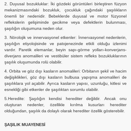
2. Duyusal bozukluklar: İki gözdeki görüntüleri birleştiren füzyon
mekanizmasındaki bozukluk, çocukluk çağındaki şaşılıkların
önemli bir nedenidir. Bebeklerde duyusal ve motor füzyonel
reflekslerin gelişiminde gecikme veya defektlerin bulunması,
şaşılığın oluşumuna neden olur.
3. Nörolojik ve innervasyonel etkenler: İnnervasyonel nedenlerin,
şaşılığın etiyolojisinde ve patojenezinde etkili olduğu izlenimi
vardır. Paretik elemanlar, beyin sapı-görme yolları-konverjans-
diverjans anomalileri ve vestibüler sistem refleks bozukluklarının
şaşılık oluşumunda rolü olabilir.
4. Orbita ve göz dışı kasların anomalileri: Orbitanın şekil ve hacim
değişiklikleri, göz dışı kasların bulbusa yapışma anomalileri de
şaşılıklara yol açabilir. Ayrıca kasların yapısı, uzunluğu, kitlesi ve
esnekliği gibi etkenler de şaşılıktan sorumlu olabilir.
5.Heredite: Şaşılığın kendisi herediter değildir. Ancak onu
oluşturan nedenler, özellikle kırılma kusurları herediter
olduğundan, şaşılık da dolaylı olarak herediter özellik gösterebilir.
ŞAŞILIK MUAYENESİ