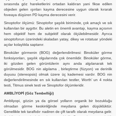
sırasında göz hareketlerini ortadan kaldıran yani fikse edilen
objeden gelen ışınları kayma derecesine uygun olarak kırarak
foveaya düşüren PD kayma derecesini verir.
Sinoptofor ölçümü: Sinoptofor şaşılık biriminde, çok amaçlı ve sık
kullanılan bir aygıttır. Bu aletin en önemli avantajı, kayma açısının
hem objektif hem de subjektif olarak ölçülebilmesidir. Ayrıca
sinoptoforun üzerindeki skaladan yatay, dikey ve rotatuar yöndeki
açılar kolaylıkla saptanır.
Binoküler görmenin (BOG) değerlendirilmesi: Binoküler görme
fonksiyonları, şaşılık olgularında çok önemlidir. Binoküler görme,
iki gözden gelen görüntülerin aynı anda algılanarak tek
görülmesidir. BOG nin algılama , birleştirme (füzyon) ve derinlik
duyusu (stereopsis) olmak üzere üç kademesi vardır. BOG nin
değerlendirilmesinde en sık kullanılan testler, Worth’ un 4 nokta
testi, Titmus sinek testi ve Sinoptofor ölçümleridir.
AMBLİYOPİ (Göz Tembelliği)
Ambliyopi, gözün ya da görsel yolların organik bir bozukluğu
olmadan görme keskinliğinde meydana gelen düşüklüktür.
Genellikle tek taraflıdır nadiren de çift taraflı olarak meydana gelir.