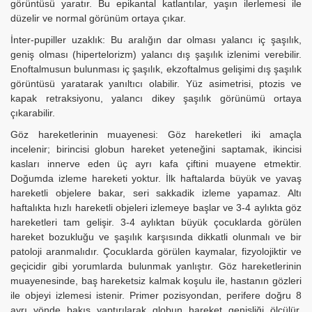
görüntüsü yaratır. Bu epikantal katlantılar, yaşın ilerlemesi ile
düzelir ve normal görünüm ortaya çıkar.
İnter-pupiller uzaklık: Bu aralığın dar olması yalancı iç şaşılık,
geniş olması (hipertelorizm) yalancı dış şaşılık izlenimi verebilir.
Enoftalmusun bulunması iç şaşılık, ekzoftalmus gelişimi dış şaşılık
görüntüsü yaratarak yanıltıcı olabilir. Yüz asimetrisi, ptozis ve
kapak retraksiyonu, yalancı dikey şaşılık görünümü ortaya
çıkarabilir.
Göz hareketlerinin muayenesi: Göz hareketleri iki amaçla
incelenir; birincisi globun hareket yeteneğini saptamak, ikincisi
kasları innerve eden üç ayrı kafa çiftini muayene etmektir.
Doğumda izleme hareketi yoktur. İlk haftalarda büyük ve yavaş
hareketli objelere bakar, seri sakkadik izleme yapamaz. Altı
haftalıkta hızlı hareketli objeleri izlemeye başlar ve 3-4 aylıkta göz
hareketleri tam gelişir. 3-4 aylıktan büyük çocuklarda görülen
hareket bozukluğu ve şaşılık karşısında dikkatli olunmalı ve bir
patoloji aranmalıdır. Çocuklarda görülen kaymalar, fizyolojiktir ve
geçicidir gibi yorumlarda bulunmak yanlıştır. Göz hareketlerinin
muayenesinde, baş hareketsiz kalmak koşulu ile, hastanın gözleri
ile objeyi izlemesi istenir. Primer pozisyondan, perifere doğru 8
ayrı yönde bakış yaptırılarak globun hareket genişliği ölçülür.