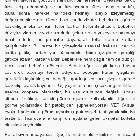
izin vermiyorsa, çocuğun herhangi bir nesneye foveasıyla bakıp
fikse edip edemediği ve bu fiksasyonun sürekli olup olmadığı,
daha sonra hareket halindeki nesneyi izleyip izleyemediği
değerlendirilmelidir. Gene bazı merkezlerde bebeklerin görme
keskinliğini ölçmek için Teller kartları kullanılmaktadır. Bebekler
düz yüzeylerden ziyade üzerinde şekiller olan yüzeylere bakmayı
tercih ederler, bu prensibe dayanarak Teller görme kartları
geliştirilmiştir. Bu testte bir yüzeyinde uzaysal frekansı her bir
kartta gittikçe artan yani üzerindeki dikine çizgilerin genişliği
gittikçe azalan kartlar vardır. Bebeklere hem çizgili hem de düz gri
renkli kart bebeğe gösterilir. Bebek eğer çizgili karta başını
çevirerek bakmayı tercih ediyorsa bebeğin kartın çizgilerini
gördüğü düşünülür, ve bebeğin gördüğü en ince çizgiler görme
keskinliği olarak kaydedilir. Üç yaşından önce çocuklar genellikle E
eşeline koopere olamazlar, bu yaş grubunda değişik isimler
altında üretilmiş resimli görme eşelleri kullanılabilir. Eğer bir
görme yollarındaki bir patolojiden şüpheleniyorsak VEP (Visual
evoked potential) -görsel uyarılmış potansiyel- testi yapılabilir. Bu
testte bir flaş uyarana karşılık meydana gelen oksipital korteks
aktivitesi kaydedilir.
Refraksiyon muayenesi: Şaşılık nedeni ile kliniklere müracaat