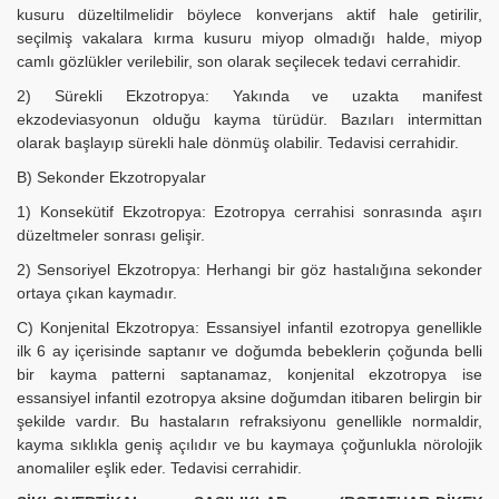
kusuru düzeltilmelidir böylece konverjans aktif hale getirilir,
seçilmiş vakalara kırma kusuru miyop olmadığı halde, miyop
camlı gözlükler verilebilir, son olarak seçilecek tedavi cerrahidir.
2) Sürekli Ekzotropya: Yakında ve uzakta manifest
ekzodeviasyonun olduğu kayma türüdür. Bazıları intermittan
olarak başlayıp sürekli hale dönmüş olabilir. Tedavisi cerrahidir.
B) Sekonder Ekzotropyalar
1) Konsekütif Ekzotropya: Ezotropya cerrahisi sonrasında aşırı
düzeltmeler sonrası gelişir.
2) Sensoriyel Ekzotropya: Herhangi bir göz hastalığına sekonder
ortaya çıkan kaymadır.
C) Konjenital Ekzotropya: Essansiyel infantil ezotropya genellikle
ilk 6 ay içerisinde saptanır ve doğumda bebeklerin çoğunda belli
bir kayma patterni saptanamaz, konjenital ekzotropya ise
essansiyel infantil ezotropya aksine doğumdan itibaren belirgin bir
şekilde vardır. Bu hastaların refraksiyonu genellikle normaldir,
kayma sıklıkla geniş açılıdır ve bu kaymaya çoğunlukla nörolojik
anomaliler eşlik eder. Tedavisi cerrahidir.