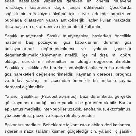
eden hastalarda yapılması gereken en önemli muayene
refraksiyon kusurunun doğru tespit edilmesidir. Çocuklarda
sağlıklı bir refraksiyon ölçümü için siliyer adelede paralizi ve
pupillada dilatasyon yapan antikolinerjik ilaçlar kullanılmaktadır.
Bu amaçla en sık atropin ve siklopentolat kullanılır.
Şaşılık muayenesi: Şaşılık muayenesine başlarken öncelikle
hastanın baş pozisyonu, göz kapaklarının durumu, göz
pozisyonlarının değerlendirilmesi ve yalancı şaşılıklar
değerlendirilmelidir.Kaymanın niteliği, içe mi dışa mı doğru
olduğu, sürekli mi intermittan mı olduğu değerlendirilmelidir.
Şaşılıklara sıklıkla göz hareketi patolojileri eşlik eder bu nedenle
göz hareketleri değerlendirilmelidir. Kaymanın derecesi prognoz
ve tedavi yaklaşı- mı açısından önemlidir bu nedenle kayma
derecesi ölçülmelidir.
Yalancı Şaşılıklar (Psödostrabismus): Bazı durumlarda gerçekte
göz kayması olmadığı halde yanıltıcı bir görünüm olabilir. Bunlar
epikantus medialis, inter-pupiller uzaklık, enoftalmus, ekzoftalmus,
yüz asimetrisi, ptozis ve kapak retraksiyonudur.
Epikantus medialis: Bebeklerde iç kantusta olabilen deri katlantısı,
skleranın nazal tarafını kısmen gölgelediği için, yalancı iç şaşılık