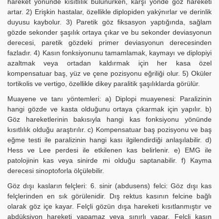
hareket yönünde kısıtlılık bulunurken, karşı yönde göz hareketi
artar. 2) Erişkin hastalar, özellikle diplopiden yakýnırlar ve derinlik
duyusu kaybolur. 3) Paretik göz fiksasyon yaptığında, sağlam
gözde sekonder şaşılık ortaya çıkar ve bu sekonder deviasyonun
derecesi, paretik gözdeki primer deviasyonun derecesinden
fazladır. 4) Kasın fonksiyonunu tamamlamak, kaymayı ve diplopiyi
azaltmak veya ortadan kaldırmak için her kasa özel
kompensatuar baş, yüz ve çene pozisyonu eğriliği olur. 5) Oküler
tortikolis ve vertigo, özellikle dikey paralitik şaşılıklarda görülür.
Muayene ve tanı yöntemleri: a) Diplopi muayenesi: Paralizinin
hangi gözde ve kasta olduğunu ortaya çıkarmak için yapılır. b)
Göz hareketlerinin bakısıyla hangi kas fonksiyonu yönünde
kısıtlılık olduğu araştırılır. c) Kompensatuar baş pozisyonu ve baş
eğme testi ile paralizinin hangi kası ilgilendirdiği anlaşılabilir. d)
Hess ve Lee perdesi ile etkilenen kas belirlenir. e) EMG ile
patolojinin kas veya sinirde mi olduğu saptanabilir. f) Kayma
derecesi sinoptoforla ölçülebilir.
Göz dışı kasların felçleri: 6. sinir (abdusens) felci: Göz dışı kas
felçlerinden en sık görülenidir. Dış rektus kasının felcine bağlı
olarak göz içe kayar. Felçli gözün dışa hareketi kısıtlanmıştır ve
abdüksiyon hareketi yapamaz veya sınırlı yapar. Felçli kasın