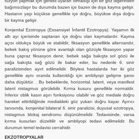
füzyon yapmak için gerekli uyaran olmadığı için bir göz diğerinden
bağımsızlaşır bu durumda bazen içe bazen de dışa kayma gelişir.
Hastanın yaşı küçükse genellikle içe doğru, büyükse dışa doğru
bir kayma gelişir.
Konjenital Ezotropya (Essansiyel İnfantil Ezotropya): Yaşamın ilk
altı ayı içerisinde saptanan içe doğru olan kaymalardır. Kayma
açısı oldukça büyük ve stabildir, fiksasyon genellikle alternandır,
bebek bakış yönüne göre avantajlı olan gözüyle fiksasyon yapar
buna çapraz fiksasyon denir, bebek sağa bakışta sol gözü ile
sağa bakışta sağ gözü ile bakar eder, bu nedenle 6. sinir
paralizisinden ayırt edilmelidir. Böylesi hastalarda her iki göz
genellikle aynı oranda kullanıldığı için ambliyopi gelişme şansı
daha düşüktür. . Bu bebeklerde, horizontal, latent, veya manifest
latent nistagmus görülebilir. Kırma kusuru genellikle normaldir.
İnferior oblik kasın aşırı fonksiyonu olabilir ve göz mediale doğru
hareket ettirildiğinde medialdeki göz yukarı doğru kayar. Ayırıcı
tanısında, konjenital bilateral 6. sinir paralizisi, duyusal ezotropya,
nistagmus blokaj sendromu düşünülmelidir. Tedavisinde, varsa
kırma kusurları düzeltilir ve ambliyopi tedavi edilmelidir. Bu
durumun temel tedavisi cerrahidir.
EKZOTROPYALAR