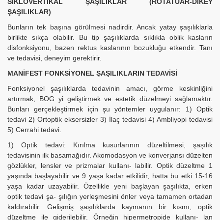
SİKLOVERTİKAL ŞAŞILIKLAR (ROTATUAR-DİKEY
ŞAŞILIKLAR)
Bunların tek başına görülmesi nadirdir. Ancak yatay şaşılıklarla
birlikte sıkça olabilir. Bu tip şaşılıklarda sıklıkla oblik kasların
disfonksiyonu, bazen rektus kaslarının bozukluğu etkendir. Tanı
ve tedavisi, deneyim gerektirir.
MANİFEST FONKSİYONEL ŞAŞILIKLARIN TEDAVİSİ
Fonksiyonel şaşılıklarda tedavinin amacı, görme keskinliğini
artırmak, BOG yi geliştirmek ve estetik düzelmeyi sağlamaktır.
Bunları gerçekleştirmek için şu yöntemler uygulanır: 1) Optik
tedavi 2) Ortoptik eksersizler 3) İlaç tedavisi 4) Ambliyopi tedavisi
5) Cerrahi tedavi.
1) Optik tedavi: Kırılma kusurlarının düzeltilmesi, şaşılık
tedavisinin ilk basamağıdır. Akomodasyon ve konverjansı düzelten
gözlükler, lensler ve prizmalar kullanı- labilir. Optik düzeltme 1
yaşında başlayabilir ve 9 yaşa kadar etkilidir, hatta bu etki 15-16
yaşa kadar uzayabilir. Özellikle yeni başlayan şaşılıkta, erken
optik tedavi şa- şılığın yerleşmesini önler veya tamamen ortadan
kaldırabilir. Gelişmiş şaşılıklarda kaymanın bir kısmı, optik
düzeltme ile giderilebilir. Örneğin hipermetropide kullanı- lan