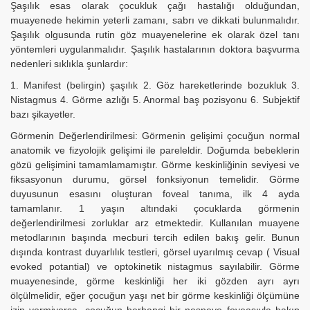
Şaşılık esas olarak çocukluk çağı hastalığı olduğundan,
muayenede hekimin yeterli zamanı, sabrı ve dikkati bulunmalıdır.
Şaşılık olgusunda rutin göz muayenelerine ek olarak özel tanı
yöntemleri uygulanmalıdır. Şaşılık hastalarının doktora başvurma
nedenleri sıklıkla şunlardır:
1. Manifest (belirgin) şaşılık 2. Göz hareketlerinde bozukluk 3.
Nistagmus 4. Görme azlığı 5. Anormal baş pozisyonu 6. Subjektif
bazı şikayetler.
Görmenin Değerlendirilmesi: Görmenin gelişimi çocuğun normal
anatomik ve fizyolojik gelişimi ile pareleldir. Doğumda bebeklerin
gözü gelişimini tamamlamamıştır. Görme keskinliğinin seviyesi ve
fiksasyonun durumu, görsel fonksiyonun temelidir. Görme
duyusunun esasını oluşturan foveal tanıma, ilk 4 ayda
tamamlanır. 1 yaşın altındaki çocuklarda görmenin
değerlendirilmesi zorluklar arz etmektedir. Kullanılan muayene
metodlarının başında mecburi tercih edilen bakış gelir. Bunun
dışında kontrast duyarlılık testleri, görsel uyarılmış cevap ( Visual
evoked potantial) ve optokinetik nistagmus sayılabilir. Görme
muayenesinde, görme keskinliği her iki gözden ayrı ayrı
ölçülmelidir, eğer çocuğun yaşı net bir görme keskinliği ölçümüne