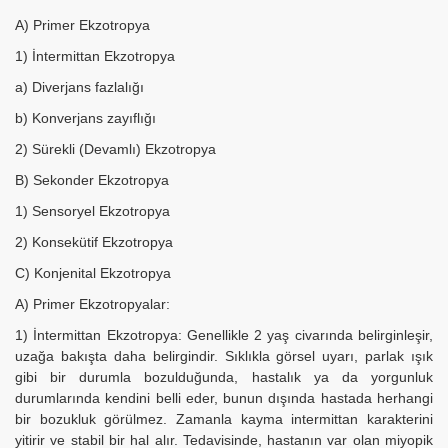
A) Primer Ekzotropya
1) İntermittan Ekzotropya
a) Diverjans fazlalığı
b) Konverjans zayıflığı
2) Sürekli (Devamlı) Ekzotropya
B) Sekonder Ekzotropya
1) Sensoryel Ekzotropya
2) Konsekütif Ekzotropya
C) Konjenital Ekzotropya
A) Primer Ekzotropyalar:
1) İntermittan Ekzotropya: Genellikle 2 yaş civarında belirginleşir,
uzağa bakışta daha belirgindir. Sıklıkla görsel uyarı, parlak ışık
gibi bir durumla bozulduğunda, hastalık ya da yorgunluk
durumlarında kendini belli eder, bunun dışında hastada herhangi
bir bozukluk görülmez. Zamanla kayma intermittan karakterini
yitirir ve stabil bir hal alır. Tedavisinde, hastanın var olan miyopik