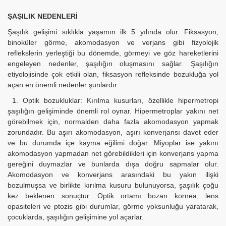
ŞAŞILIK NEDENLERİ
Şaşılık gelişimi sıklıkla yaşamın ilk 5 yılında olur. Fiksasyon,
binoküler görme, akomodasyon ve verjans gibi fizyolojik
reflekslerin yerleştiği bu dönemde, görmeyi ve göz hareketlerini
engeleyen nedenler, şaşılığın oluşmasını sağlar. Şaşılığın
etiyolojisinde çok etkili olan, fiksasyon refleksinde bozukluğa yol
açan en önemli nedenler şunlardır:
1. Optik bozukluklar: Kırılma kusurları, özellikle hipermetropi
şaşılığın gelişiminde önemli rol oynar. Hipermetroplar yakını net
görebilmek için, normalden daha fazla akomodasyon yapmak
zorundadır. Bu aşırı akomodasyon, aşırı konverjansı davet eder
ve bu durumda içe kayma eğilimi doğar. Miyoplar ise yakını
akomodasyon yapmadan net görebildikleri için konverjans yapma
gereğini duymazlar ve bunlarda dışa doğru sapmalar olur.
Akomodasyon ve konverjans arasındaki bu yakın ilişki
bozulmuşsa ve birlikte kırılma kusuru bulunuyorsa, şaşılık çoğu
kez beklenen sonuçtur. Optik ortamı bozan kornea, lens
opasiteleri ve ptozis gibi durumlar, görme yoksunluğu yaratarak,
çocuklarda, şaşılığın gelişimine yol açarlar.