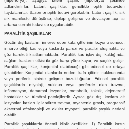
(hiperforya), aşağıya latent şaşılık (hipoforya) şeklinde
adlandırılırlar. Latent şaşılıklar, genellikle optik tedaviden
faydalanırlar. Bazen ortoptik tedavi gerekebilir. Latent şaşılık, sık
sık manifeste dönüşürse, diplopi gelişirse ve deviasyon açı- sı
artarsa cerrahi tedavi de uygulanabilir.
PARALİTİK ŞAŞILIKLAR
Gözün dış kaslarını innerve eden kafa çiftlerinin lezyonu sonucu,
innerve ettiği kas veya kaslarda parezi ve paralizi oluşmakta ve
göz hareketi kısıtlanmaktadır. Paralitik kas işlev dışı kaldığında,
sağlam kasların etkisi ile göz karşı yöne kayar, ve şaşılık gelişir.
Paralitik şaşılıklar, konjenital olabileceği gibi edinsel de ortaya
çıkabilirler. Konjenital olanlarda neden, kafa çiftinin nukleusunda
veya periferik sinirde gelişme bozukluğudur. Edinsel paralitik
şaşılıklarda etiyoloji, nukleus veya periferde olan travma,
inflamasyon, damarsal lezyonlar, metabolik, toksik, dejeneratif
hastalıklar ve tümöral patolojilerdir. Ayrıca göz dışı kaslara ait
lezyonlar, kasları ilgilendiren travma, myastenia gravis, progressif
eksternal oftalmopleji ve oküler myopati, paralitik şaşılık nedeni
olabilir.
Paralitik şaşılıklarda önemli klinik özellikler: 1) Paralitik kasın