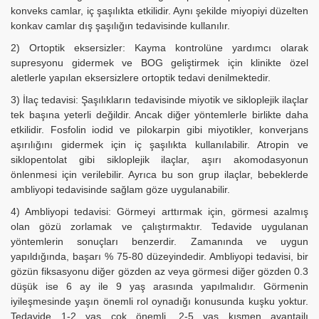
konveks camlar, iç şaşılıkta etkilidir. Aynı şekilde miyopiyi düzelten
konkav camlar dış şaşılığın tedavisinde kullanılır.
2) Ortoptik eksersizler: Kayma kontrolüne yardımcı olarak
supresyonu gidermek ve BOG geliştirmek için klinikte özel
aletlerle yapılan eksersizlere ortoptik tedavi denilmektedir.
3) İlaç tedavisi: Şaşılıkların tedavisinde miyotik ve sikloplejik ilaçlar
tek başına yeterli değildir. Ancak diğer yöntemlerle birlikte daha
etkilidir. Fosfolin iodid ve pilokarpin gibi miyotikler, konverjans
aşırılığını gidermek için iç şaşılıkta kullanılabilir. Atropin ve
siklopentolat gibi sikloplejik ilaçlar, aşırı akomodasyonun
önlenmesi için verilebilir. Ayrıca bu son grup ilaçlar, bebeklerde
ambliyopi tedavisinde sağlam göze uygulanabilir.
4) Ambliyopi tedavisi: Görmeyi arttırmak için, görmesi azalmış
olan gözü zorlamak ve çalıştırmaktır. Tedavide uygulanan
yöntemlerin sonuçları benzerdir. Zamanında ve uygun
yapıldığında, başarı % 75-80 düzeyindedir. Ambliyopi tedavisi, bir
gözün fiksasyonu diğer gözden az veya görmesi diğer gözden 0.3
düşük ise 6 ay ile 9 yaş arasında yapılmalıdır. Görmenin
iyileşmesinde yaşın önemli rol oynadığı konusunda kuşku yoktur.
Tedavide 1-2 yaş çok önemli, 2-5 yaş kısmen avantajlı