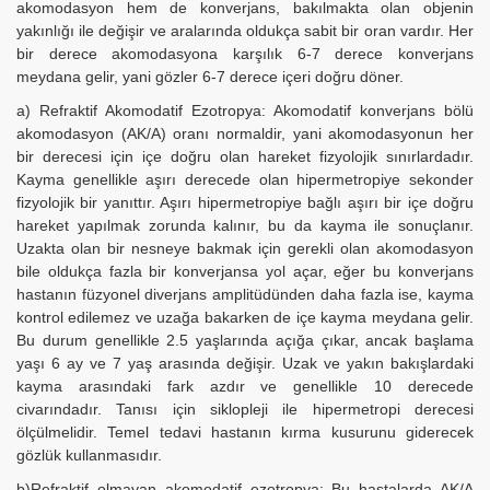
akomodasyon hem de konverjans, bakılmakta olan objenin
yakınlığı ile değişir ve aralarında oldukça sabit bir oran vardır. Her
bir derece akomodasyona karşılık 6-7 derece konverjans
meydana gelir, yani gözler 6-7 derece içeri doğru döner.
a) Refraktif Akomodatif Ezotropya: Akomodatif konverjans bölü
akomodasyon (AK/A) oranı normaldir, yani akomodasyonun her
bir derecesi için içe doğru olan hareket fizyolojik sınırlardadır.
Kayma genellikle aşırı derecede olan hipermetropiye sekonder
fizyolojik bir yanıttır. Aşırı hipermetropiye bağlı aşırı bir içe doğru
hareket yapılmak zorunda kalınır, bu da kayma ile sonuçlanır.
Uzakta olan bir nesneye bakmak için gerekli olan akomodasyon
bile oldukça fazla bir konverjansa yol açar, eğer bu konverjans
hastanın füzyonel diverjans amplitüdünden daha fazla ise, kayma
kontrol edilemez ve uzağa bakarken de içe kayma meydana gelir.
Bu durum genellikle 2.5 yaşlarında açığa çıkar, ancak başlama
yaşı 6 ay ve 7 yaş arasında değişir. Uzak ve yakın bakışlardaki
kayma arasındaki fark azdır ve genellikle 10 derecede
civarındadır. Tanısı için siklopleji ile hipermetropi derecesi
ölçülmelidir. Temel tedavi hastanın kırma kusurunu giderecek
gözlük kullanmasıdır.
b)Refraktif olmayan akomodatif ezotropya: Bu hastalarda AK/A