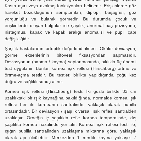
Kasın aşırı veya azalmış fonksiyonları belirlenir. Erişkinlerde göz
hareket bozukluğunun semptomları; diplopi, başağrısı, göz
yorgunluğu ve bulanık görmedir. Bu durumda çocuk ve
erişkinlerde oluşan bulgular ise şaşılık, anormal baş pozisyonu,
nistagmus, kapak ve kapak aralığı anomalisi ve pupil çapı
değişikliğidir.
Şaşılık hastalarının ortoptik değerlendirilmesi: Oküler deviasyon,
görme eksenlerinin bifoveal fiksasyondan sapmasıdır.
Deviasyonun (sapma / kayma) saptanmasında, sıklıkla üç önemli
test uygulanır. Bunlar, kornea ışık reflesi (Hirschberg) örtme ve
örtme-açma testidir. Bu testler, birlikte yapıldığında çoğu kez
doğru ve sağlıklı sonuç alınır.
Kornea ışık reflesi (Hirschberg) testi: İki gözle birlikte 33 cm
uzaklıktaki bir ışık kaynağına bakıldığında, normalde kornea ışık
reflesi her iki korneanın santralinde, yaklaşık olarak pupilla
ortasındadır. Bir deviasyon / şaşılık varsa, ışık reflesi santralden
uzaklaşır. Örneğin iç şaşılıkta refle kornea temporalinde, dış
şaşılıkta kornea nazalinde yer alır. Korneal ışık reflesi testi ile,
ışığın pupilla santralinden uzaklaşma miktarına göre, yaklaşık
olarak açı ölçülebilir. Merkezden 1 mm’lik kayma yaklaşık 7