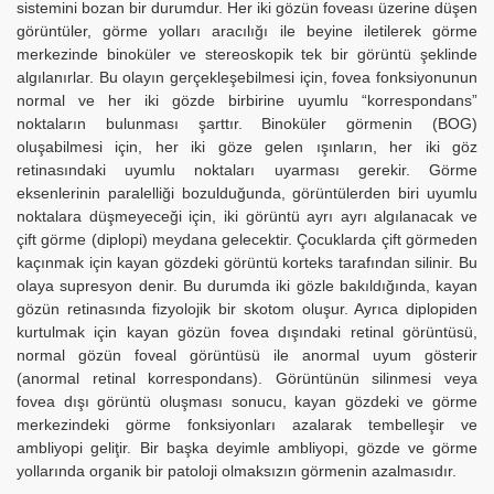
sistemini bozan bir durumdur. Her iki gözün foveası üzerine düşen
görüntüler, görme yolları aracılığı ile beyine iletilerek görme
merkezinde binoküler ve stereoskopik tek bir görüntü şeklinde
algılanırlar. Bu olayın gerçekleşebilmesi için, fovea fonksiyonunun
normal ve her iki gözde birbirine uyumlu “korrespondans”
noktaların bulunması şarttır. Binoküler görmenin (BOG)
oluşabilmesi için, her iki göze gelen ışınların, her iki göz
retinasındaki uyumlu noktaları uyarması gerekir. Görme
eksenlerinin paralelliği bozulduğunda, görüntülerden biri uyumlu
noktalara düşmeyeceği için, iki görüntü ayrı ayrı algılanacak ve
çift görme (diplopi) meydana gelecektir. Çocuklarda çift görmeden
kaçınmak için kayan gözdeki görüntü korteks tarafından silinir. Bu
olaya supresyon denir. Bu durumda iki gözle bakıldığında, kayan
gözün retinasında fizyolojik bir skotom oluşur. Ayrıca diplopiden
kurtulmak için kayan gözün fovea dışındaki retinal görüntüsü,
normal gözün foveal görüntüsü ile anormal uyum gösterir
(anormal retinal korrespondans). Görüntünün silinmesi veya
fovea dışı görüntü oluşması sonucu, kayan gözdeki ve görme
merkezindeki görme fonksiyonları azalarak tembelleşir ve
ambliyopi geliţir. Bir başka deyimle ambliyopi, gözde ve görme
yollarında organik bir patoloji olmaksızın görmenin azalmasıdır.