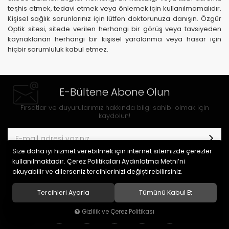
teşhis etmek, tedavi etmek veya önlemek için kullanılmamalıdır.
Kişisel sağlık sorunlarınız için lütfen doktorunuza danışın. Özgür
Optik sitesi, sitede verilen herhangi bir görüş veya tavsiyeden
kaynaklanan herhangi bir kişisel yaralanma veya hasar için
hiçbir sorumluluk kabul etmez.
E-Bültene Abone Olun
Fırsatlar ve duyurularımız hakkında bilgi sahibi olmak için
kaydolun!
Size daha iyi hizmet verebilmek için internet sitemizde çerezler
kullanılmaktadır. Çerez Politikaları Aydınlatma Metni’ni
Gizlilik politikasını
okudum ve elektronik posta almayı kabul
ediyorum.
okuyabilir ve dilerseniz tercihlerinizi değiştirebilirsiniz.
Tercihleri Ayarla
Tümünü Kabul Et
Gizlilik ve Çerez Politikası