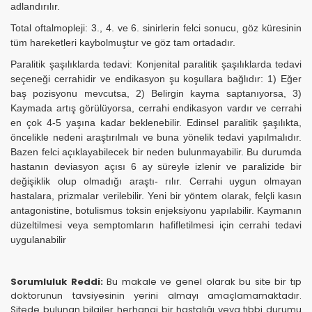
adlandırılır.
Total oftalmopleji: 3., 4. ve 6. sinirlerin felci sonucu, göz küresinin
tüm hareketleri kaybolmuştur ve göz tam ortadadır.
Paralitik şaşılıklarda tedavi: Konjenital paralitik şaşılıklarda tedavi
seçeneği cerrahidir ve endikasyon şu koşullara bağlıdır: 1) Eğer
baş pozisyonu mevcutsa, 2) Belirgin kayma saptanıyorsa, 3)
Kaymada artış görülüyorsa, cerrahi endikasyon vardır ve cerrahi
en çok 4-5 yaşına kadar beklenebilir. Edinsel paralitik şaşılıkta,
öncelikle nedeni araştırılmalı ve buna yönelik tedavi yapılmalıdır.
Bazen felci açıklayabilecek bir neden bulunmayabilir. Bu durumda
hastanın deviasyon açısı 6 ay süreyle izlenir ve paralizide bir
değişiklik olup olmadığı araştı- rılır. Cerrahi uygun olmayan
hastalara, prizmalar verilebilir. Yeni bir yöntem olarak, felçli kasın
antagonistine, botulismus toksin enjeksiyonu yapılabilir. Kaymanın
düzeltilmesi veya semptomların hafifletilmesi için cerrahi tedavi
uygulanabilir
Sorumluluk Reddi:
Bu makale ve genel olarak bu site bir tıp
doktorunun tavsiyesinin yerini almayı amaçlamamaktadır.
Sitede bulunan bilgiler herhangi bir hastalığı veya tıbbi durumu