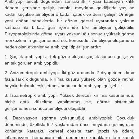
Ambliyopi ancak doğumdan sonraki ilk 7 yaşı kapsayan kritik
dönem içerisinde gelişir, patoloji meydana geldiğinde yaş ne
kadar küçükse ambliyopi o kadar çabuk ve derin gelişir. Örneğin
yeni doğan bebeklerde bir gözün görsel uyarandan yoksun
kalması ile birkaç gün içerisinde bile ambliyopi gelişebilir.
Fizyopatolojisinde görsel uyarı yoksunluğu sonucu yüksek görme
merkezlerinin gelişememesi söz konusudur. Ambliyopi oluşumuna
neden olan etkenler ve ambliyopi tipleri şunlardır:
1. Şaşılık ambliyopisi: Tek gözde oluşan şaşılık sonucu gelişir ve
en sık görülen ambliyopidir.
2. Anizometropik ambliyopi: İki göz arasında 2 diyoptriden daha
fazla fark olduğunda, kırılma kusuru yüksek olan gözde retinal
hayalin bulanık teşkil etmesi sonucunda ambliyopi gelişebilir.
3. İzoametropik ambliyopi: Yüksek dereceli kırılma kusurlarında,
hiçbir optik düzeltme yapılmamış ise, görme sisteminin
gelişememesi sonucu ambliyopi oluşabilir.
4. Deprivasyon (görme yoksunluğu) ambliyopisi: Çocukluk
döneminde, özellikle 6-7 yaşlarından önce meydana gelmiş olan
konjenital katarakt, korneal opasite, tam ptozis ve ödem,
inflamasyon, hemanjiom gibi nedenlerle kapakların tam kapalı