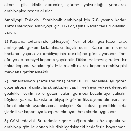
olması gibi klinik durumlar, görme yoksunluğu yaratarak
ambliyopiye neden olurlar.
Ambliyopi Tedavisi: Strabismik ambliyopi için 7-8 yaşına kadar,
anizoametropik ambliyopi için 11-12 yaşına kadar tedavi olasılığı
vardır.
1) Kapama tedavisinde (oklüzyon): Normal olan göz kapatılarak
ambliyopik gözün kullanılması teşvik edilir. Kapamanın süresi
hastanın yaşına ve ambliyopinin derinliğine göre ayarlanır. Tam
gün ya da parsiyel kapama yapılabilir. Dikkat edilmesi gereken bir
nokta kapama yapılan gözde iatrojenik olarak kapama ambliyopisi
meydana getirmemektir.
2) Penalizasyon (cezalandırma) tedavisi: Bu tedavide iyi gören
göze atropin damlatılarak siklopleji yapılır ve/veya yüksek dereceli
gözlükler verilir ve o gözün yakın görmesi bozulmaya çalışılır,
böylece yakına bakışta ambliyopik gözün fiksasyonu almasına ve
görsel olarak uyarılmasına çalışılır. Bu tedavi, genellikle orta
şiddetli ve kapamaya koopere olmayan hastalarda uygulanır.
3) CAM tedavisi: Bu tedavide gene sağlam olan göz kapatılır ve
ambliyop göz ile dönen bir disk içerisindeki hedeflerin boyanması