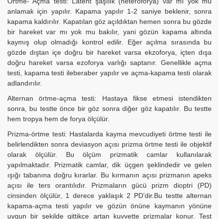
Örtme- Açma testi: Latent şaşılık (heteroforya) var mı yok mu
anlamak için yapılır. Kapama yapılır 1-2 saniye beklenir, sonra
kapama kaldırılır. Kapatılan göz açıldıktan hemen sonra bu gözde
bir hareket var mı yok mu bakılır, yani gözün kapama altında
kaymış olup olmadığı kontrol edilir. Eğer açılma sırasında bu
gözde dıştan içe doğru bir hareket varsa ekzoforya, içten dışa
doğru hareket varsa ezoforya varlığı saptanır. Genellikle açma
testi, kapama testi ileberaber yapılır ve açma-kapama testi olarak
adlandırılır.
Alternan örtme-açma testi: Hastaya fikse etmesi istendikten
sonra, bu testte önce bir göz sonra diğer göz kapatılır. Bu testte
hem tropya hem de forya ölçülür.
Prizma-örtme testi: Hastalarda kayma mevcudiyeti örtme testi ile
belirlendikten sonra deviasyon açısı prizma örtme testi ile objektif
olarak ölçülür. Bu ölçüm prizmatik camlar kullanılarak
yapılmaktadır. Prizmatik camlar, dik üçgen şeklindedir ve gelen
ışığı tabanına doğru kırarlar. Bu kırmanın açısı prizmanın apeks
açısı ile ters orantılıdır. Prizmaların gücü prizm dioptri (PD)
cinsinden ölçülür, 1 derece yaklaşık 2 PD’dir.Bu testte alternan
kapama-açma testi yapılır ve gözün önüne kaymanın yönüne
uygun bir şekilde gittikçe artan kuvvette prizmalar konur. Test