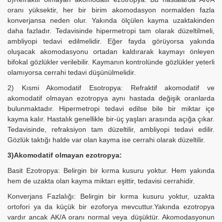
oranı yüksektir, her bir birim akomodasyon normalden fazla
konverjansa neden olur. Yakında ölçülen kayma uzaktakinden
daha fazladır. Tedavisinde hipermetropi tam olarak düzeltilmeli,
ambliyopi tedavi edilmelidir. Eğer fayda görüyorsa yakında
oluşacak akomodasyonu ortadan kaldırarak kaymayı önleyen
bifokal gözlükler verilebilir. Kaymanın kontrolünde gözlükler yeterli
olamıyorsa cerrahi tedavi düşünülmelidir.
2) Kısmi Akomodatif Esotropya: Refraktif akomodatif ve
akomodatif olmayan ezotropya aynı hastada değişik oranlarda
bulunmaktadır. Hipermetropi tedavi edilse bile bir miktar içe
kayma kalır. Hastalık genellikle bir-üç yaşları arasında açığa çıkar.
Tedavisinde, refraksiyon tam düzeltilir, ambliyopi tedavi edilir.
Gözlük taktığı halde var olan kayma ise cerrahi olarak düzeltilir.
3)Akomodatif olmayan ezotropya:
Basit Ezotropya: Belirgin bir kırma kusuru yoktur. Hem yakında
hem de uzakta olan kayma miktarı eşittir, tedavisi cerrahidir.
Konverjans Fazlalığı: Belirgin bir kırma kusuru yoktur, uzakta
ortofori ya da küçük bir ezoforya mevcuttur.Yakında ezotropya
vardır ancak AK/A oranı normal veya düşüktür. Akomodasyonun