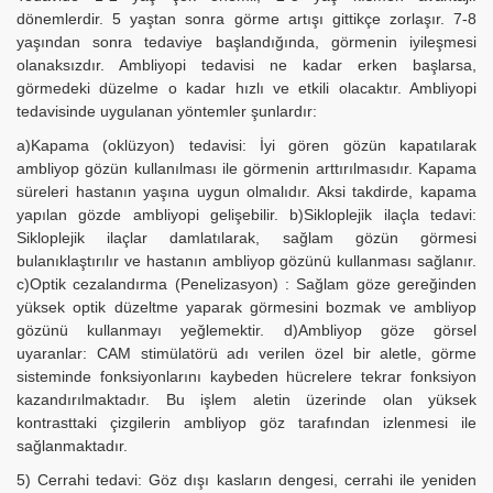
dönemlerdir. 5 yaştan sonra görme artışı gittikçe zorlaşır. 7-8
yaşından sonra tedaviye başlandığında, görmenin iyileşmesi
olanaksızdır. Ambliyopi tedavisi ne kadar erken başlarsa,
görmedeki düzelme o kadar hızlı ve etkili olacaktır. Ambliyopi
tedavisinde uygulanan yöntemler şunlardır:
a)Kapama (oklüzyon) tedavisi: İyi gören gözün kapatılarak
ambliyop gözün kullanılması ile görmenin arttırılmasıdır. Kapama
süreleri hastanın yaşına uygun olmalıdır. Aksi takdirde, kapama
yapılan gözde ambliyopi gelişebilir. b)Sikloplejik ilaçla tedavi:
Sikloplejik ilaçlar damlatılarak, sağlam gözün görmesi
bulanıklaştırılır ve hastanın ambliyop gözünü kullanması sağlanır.
c)Optik cezalandırma (Penelizasyon) : Sağlam göze gereğinden
yüksek optik düzeltme yaparak görmesini bozmak ve ambliyop
gözünü kullanmayı yeğlemektir. d)Ambliyop göze görsel
uyaranlar: CAM stimülatörü adı verilen özel bir aletle, görme
sisteminde fonksiyonlarını kaybeden hücrelere tekrar fonksiyon
kazandırılmaktadır. Bu işlem aletin üzerinde olan yüksek
kontrasttaki çizgilerin ambliyop göz tarafından izlenmesi ile
sağlanmaktadır.
5) Cerrahi tedavi: Göz dışı kasların dengesi, cerrahi ile yeniden