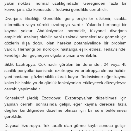
yakın noktası normal uzaklığındadır. Gereğinden fazla bir
konverjans söz konusudur. Tedavisi genellikle cerrahidir.
Diverjans Eksikliği: Genellikle genç erişkinler etkilenir, uzakta
intermittan veya sürekli ezotropya vardır. Yakında herhangi bir
kayma yoktur. Abdüksiyonlar normaldir, füzyonel diverjans
amplitüdü azalmış olabilir, yani uzaktaki nesneleri tek görmek için
gözlerin dışa doğru olan hareket potansiyelinde bir problem
vardır. Herhangi bir nörolojik hastalığa eşlik etmez. Tedavisinde,
kendiliğinden geçmeyen olgulara prizma verilebilir.
Siklik Ezotropya: Çok nadir görülen bir durumdur, 24 veya 48
saatlik periyotlar içerisinde ezotropya ve ortotropya olması halidir,
yani hastanın gözleri siklik olarak kayar. Tedavisinde eğer kayma
kalıcı bir halde ya da günlük fonksiyonları etkileyecek düzeydeyse
cerrahi yapılmalıdır.
Konsekütif (Ardıl) Ezotropya: Ekzotropya’nın düzeltilmesi için
yapılan cerrahi sonrasında gelişir, eğer kayma derecesi fazla
değilse kendiliğinden düzelme olması için bir süre beklenmesi
gereklidir.
Duyusal Ezotropya: Tek taraflı olan görme kaybı sonucu gelişir,