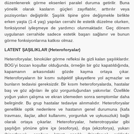
düzenlenerek görme eksenleri paralel duruma getirilir. Buna
yönelik olarak kasların güçleri zayıflatılır, arttırılır veya
pozisyonları değiştirilir. Şaşılık tipine göre değişmekle birlikte
erken yaşta (1-4 yaş) yapılan cerrahi ile estetik düzelme olurken,
fonksiyonel iyileşmeye de yardımcı olunmaktadır. Geç dönem
uygulanan cerrahide sadece estetik başarı sağlanır ve bunun
görme fonksiyonlarına katkısı olmaz.
LATENT ŞAŞILIKLAR (Heteroforyalar)
Heteroforyalar, binoküler görme refleksi ile gizli kalan şaşılıklardır.
BOG’yi bozan koşullar olduğunda, örneğin bir göz kapatıldığında,
kapamanın arkasındaki gözde kayma ortaya çıkar.
Heteroforyaların bir kısmı subjektif şikayetlere yol açmazlar ve
bunların tedavisi gereksizdir. Bir kısım heteroforyalarda, hastalar
baş ve göz ağrıları ile göz yorgunluğundan yakınırlar. Özellikle
yoğun yakın çalışma ve ekran izlemeden sonra semptomlar daha
belirgindir. Bu grup hastalar tedaviye alınmalıdır. Heteroforyalar
genellikle optik nedenlere ve hastanın genel durumuna (kafa
travması, ilaçlar, alkol kullanımı, yorgunluk ve uykusuzluk) bağlı
olarak ortaya çıkarlar. Heteroforyalar, heterotropyalar gibi
şaşılığın yönüne göre içe (esoforya), dışa (ekzoforya), yukarı