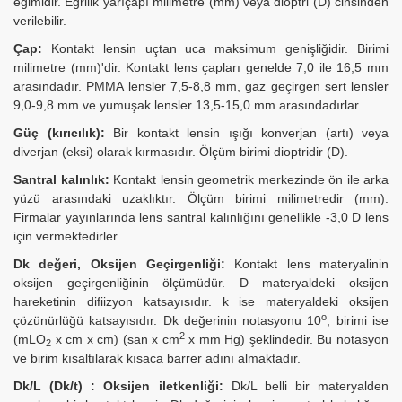
eğimidir. Eğrilik yarıçapı milimetre (mm) veya dioptri (D) cinsinden
verilebilir.
Çap:
Kontakt lensin uçtan uca maksimum genişliğidir. Birimi
milimetre (mm)'dir. Kontakt lens çapları genelde 7,0 ile 16,5 mm
arasındadır. PMMA lensler 7,5-8,8 mm, gaz geçirgen sert lensler
9,0-9,8 mm ve yumuşak lensler 13,5-15,0 mm arasındadırlar.
Güç (kırıcılık):
Bir kontakt lensin ışığı konverjan (artı) veya
diverjan (eksi) olarak kırmasıdır. Ölçüm birimi dioptridir (D).
Santral kalınlık:
Kontakt lensin geometrik merkezinde ön ile arka
yüzü arasındaki uzaklıktır. Ölçüm birimi milimetredir (mm).
Firmalar yayınlarında lens santral kalınlığını genellikle -3,0 D lens
için vermektedirler.
Dk değeri, Oksijen Geçirgenliği:
Kontakt lens materyalinin
oksijen geçirgenliğinin ölçümüdür. D materyaldeki oksijen
hareketinin difiizyon katsayısıdır. k ise materyaldeki oksijen
o
çözünürlüğü katsayısıdır. Dk değerinin notasyonu 10
, birimi ise
2
(mLO
x cm x cm) (san x cm
x mm Hg) şeklindedir. Bu notasyon
2
ve birim kısaltılarak kısaca barrer adını almaktadır.
Dk/L (Dk/t) : Oksijen iletkenliği:
Dk/L belli bir materyalden