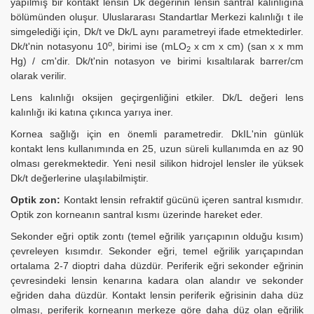
yapılmış bir kontakt lensin Dk değerinin lensin santral kalınlığına
bölümünden oluşur. Uluslararası Standartlar Merkezi kalınlığı t ile
simgelediği için, Dk/t ve Dk/L aynı parametreyi ifade etmektedirler.
o
Dk/t'nin notasyonu 10
, birimi ise (mLO
x cm x cm) (san x x mm
2
Hg) / cm'dir. Dk/t'nin notasyon ve birimi kısaltılarak barrer/cm
olarak verilir.
Lens kalınlığı oksijen geçirgenliğini etkiler. Dk/L değeri lens
kalınlığı iki katına çıkınca yarıya iner.
Kornea sağlığı için en önemli parametredir. DkIL'nin günlük
kontakt lens kullanımında en 25, uzun süreli kullanımda en az 90
olması gerekmektedir. Yeni nesil silikon hidrojel lensler ile yüksek
Dk/t değerlerine ulaşılabilmiştir.
Optik zon:
Kontakt lensin refraktif gücünü içeren santral kısmıdır.
Optik zon korneanın santral kısmı üzerinde hareket eder.
Sekonder eğri optik zontı (temel eğrilik yarıçapının olduğu kısım)
çevreleyen kısımdır. Sekonder eğri, temel eğrilik yarıçapından
ortalama 2-7 dioptri daha düzdür. Periferik eğri sekonder eğrinin
çevresindeki lensin kenarına kadara olan alandır ve sekonder
eğriden daha düzdür. Kontakt lensin periferik eğrisinin daha düz
olması, periferik korneanın merkeze göre daha düz olan eğrilik