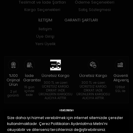
Teslimat ve İade Şartları
Ödeme Seçenekleri
Kargo Seçenekleri
Satış Sözleşmesi
İLETİŞİM
GARANTİ ŞARTLARI
İletişim
Üye Girişi
Yeni Üyelik
%100
İade
Ücretsiz Kargo
Ücretsiz Kargo
Güvenli
Orijinal
Garantisi
Alışveriş
300 TL ve üzeri
300 TL ve üzeri
Ürün
ÜCRETSİZ KARGO.
ÜCRETSİZ KARGO.
15 gün
128bit
DİKKAT: İADE
DİKKAT: İADE
içinde
SSL ile
2 yıl
ÜRÜNLERİN KARGOSU
ÜRÜNLERİN KARGOSU
iade
garanti
ALICIYA AİTTİR.
ALICIYA AİTTİR.
Size daha iyi hizmet verebilmek için internet sitemizde çerezler
kullanılmaktadır. Çerez Politikaları Aydınlatma Metni’ni
okuyabilir ve dilerseniz tercihlerinizi değiştirebilirsiniz.