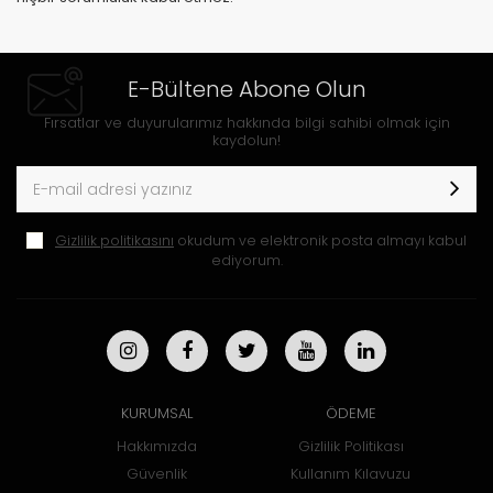
E-Bültene Abone Olun
Fırsatlar ve duyurularımız hakkında bilgi sahibi olmak için
kaydolun!
Gizlilik politikasını
okudum ve elektronik posta almayı kabul
ediyorum.
KURUMSAL
ÖDEME
Hakkımızda
Gizlilik Politikası
Güvenlik
Kullanım Kılavuzu