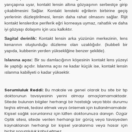
yarıçapına uyar, kontakt lensin altına gözyaşının serbestçe girip
çıkabilmesini Sağlar. Kontakt lensteki eğrilerin birbirine geçiş
yerlerinin düzleştirilmesi, lensin daha rahat olmasını sağlar. Rijit
kontakt lenslerdce periferik eğri korneaya uymaz, rahatlık ve daha
iyi gözyaşı dolaşımı için ucu kalkıktır.
Sagital derinlik:
Kontakt lensin arka yüzünün merkezinin, lens
kenarının oluşturduğu düzleme olan uzaklığıdır. (kubbeli bir
yapıda, kubbenin yerden yüksekliğine benzer şekilde).
lslanına açısı:
Bir su damlacığının köşesinin kontakt lens yüzeyi
ile yaptığı açıdır. lslanma açısı ne kadar küçük ise, kontakt lensin
ıslanma kabiliyeti o kadar yüksektir.
Sorumluluk Reddi:
Bu makale ve genel olarak bu site bir tıp
doktorunun tavsiyesinin yerini almayı amaçlamamaktadır.
Sitede bulunan bilgiler herhangi bir hastalığı veya tıbbi durumu
teşhis etmek, tedavi etmek veya önlemek için kullanılmamalıdır.
Kişisel sağlık sorunlarınız için lütfen doktorunuza danışın. Özgür
Optik sitesi, sitede verilen herhangi bir görüş veya tavsiyeden
kaynaklanan herhangi bir kişisel yaralanma veya hasar için
hiçbir sorumluluk kabul etmez.