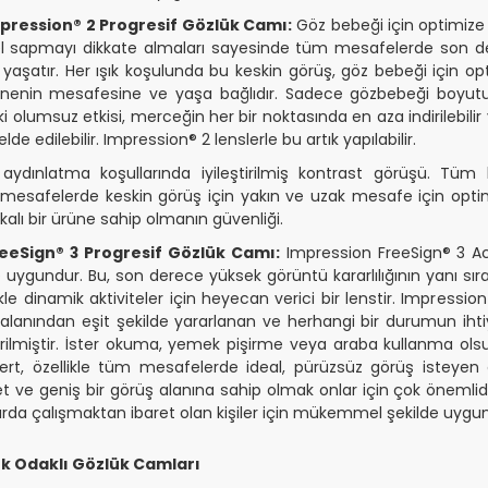
ression® 2 Progresif Gözlük Camı:
Göz bebeği için optimize
el sapmayı dikkate almaları sayesinde tüm mesafelerde son dere
şatır. Her ışık koşulunda bu keskin görüş, göz bebeği için opti
snenin mesafesine ve yaşa bağlıdır. Sadece gözbebeği boyutu v
 olumsuz etkisi, merceğin her bir noktasında en aza indirilebili
lde edilebilir. Impression® 2 lenslerle bu artık yapılabilir.
aydınlatma koşullarında iyileştirilmiş kontrast görüşü. Tüm
 mesafelerde keskin görüş için yakın ve uzak mesafe için optimi
kalı bir ürüne sahip olmanın güvenliği.
eeSign® 3 Progresif Gözlük Camı:
Impression FreeSign® 3 Acti
 uygundur. Bu, son derece yüksek görüntü kararlılığının yanı sır
kle dinamik aktiviteler için heyecan verici bir lenstir. Impressio
alanından eşit şekilde yararlanan ve herhangi bir durumun ihti
liştirilmiştir. İster okuma, yemek pişirme veya araba kullanma 
rt, özellikle tüm mesafelerde ideal, pürüzsüz görüş isteyen gözl
 ve geniş bir görüş alanına sahip olmak onlar için çok önemlid
arda çalışmaktan ibaret olan kişiler için mükemmel şekilde uygu
k Odaklı Gözlük Camları