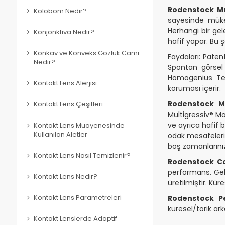
Rodenstock Mu
Kolobom Nedir?
sayesinde müke
Herhangi bir ge
Konjonktiva Nedir?
hafif yapar. Bu 
Konkav ve Konveks Gözlük Camı
Faydaları: Patent
Nedir?
Spontan görsel
Homogenius Tekn
Kontakt Lens Alerjisi
koruması içerir.
Rodenstock Mu
Kontakt Lens Çeşitleri
Multigressiv® Mo
ve ayrıca hafif
Kontakt Lens Muayenesinde
Kullanılan Aletler
odak mesafeleri
boş zamanlarınız
Kontakt Lens Nasıl Temizlenir?
Rodenstock Co
performans. Gele
Kontakt Lens Nedir?
üretilmiştir. Kü
Kontakt Lens Parametreleri
Rodenstock Pe
küresel/torik ark
Kontakt Lenslerde Adaptif