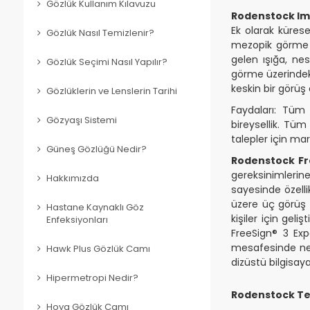
Gözlük Kullanım Kılavuzu
Rodenstock Imp
Ek olarak küres
Gözlük Nasıl Temizlenir?
mezopik görme ya
gelen ışığa, ne
Gözlük Seçimi Nasıl Yapılır?
görme üzerindeki
keskin bir görüş e
Gözlüklerin ve Lenslerin Tarihi
Faydaları: Tüm 
Gözyaşı Sistemi
bireysellik. Tüm
talepler için mar
Güneş Gözlüğü Nedir?
Rodenstock Fr
gereksinimlerine
Hakkımızda
sayesinde özelli
üzere üç görüş 
Hastane Kaynaklı Göz
kişiler için ge
Enfeksiyonları
FreeSign® 3 Expe
mesafesinde net
Hawk Plus Gözlük Camı
dizüstü bilgisay
Hipermetropi Nedir?
Rodenstock Te
Hoya Gözlük Camı