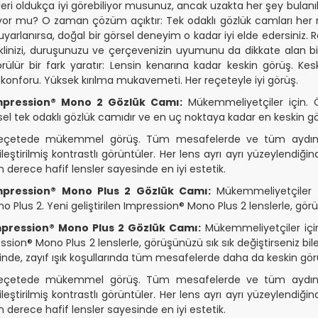
ri oldukça iyi görebiliyor musunuz, ancak uzakta her şey bulanı
yor mu? O zaman çözüm açıktır: Tek odaklı gözlük camları her 
yarlanırsa, doğal bir görsel deneyim o kadar iyi elde edersiniz. R
klinizi, duruşunuzu ve çerçevenizin uyumunu da dikkate alan bir
örülür bir fark yaratır: Lensin kenarına kadar keskin görüş. K
onforu. Yüksek kırılma mukavemeti. Her reçeteyle iyi görüş.
mpression® Mono 2 Gözlük Camı:
Mükemmeliyetçiler için. 
el tek odaklı gözlük camıdır ve en uç noktaya kadar en keskin gö
 reçetede mükemmel görüş. Tüm mesafelerde ve tüm aydınlat
iyileştirilmiş kontrastlı görüntüler. Her lens ayrı ayrı yüzeylendi
n derece hafif lensler sayesinde en iyi estetik.
pression® Mono Plus 2 Gözlük Camı:
Mükemmeliyetçiler 
Plus 2. Yeni geliştirilen Impression® Mono Plus 2 lenslerle, görüşü
pression® Mono Plus 2 Gözlük Camı:
Mükemmeliyetçiler içi
ession® Mono Plus 2 lenslerle, görüşünüzü sık sık değiştirseniz bil
de, zayıf ışık koşullarında tüm mesafelerde daha da keskin gör
 reçetede mükemmel görüş. Tüm mesafelerde ve tüm aydınlat
iyileştirilmiş kontrastlı görüntüler. Her lens ayrı ayrı yüzeylendi
n derece hafif lensler sayesinde en iyi estetik.