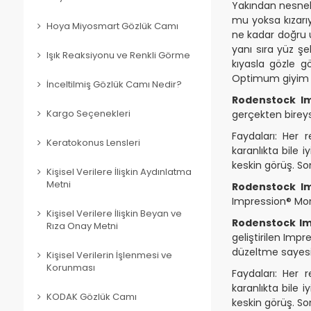
Yakından nesnele
mu yoksa kızarı
Hoya Miyosmart Gözlük Camı
ne kadar doğru u
yanı sıra yüz şe
Işık Reaksiyonu ve Renkli Görme
kıyasla gözle g
Optimum giyim k
İnceltilmiş Gözlük Camı Nedir?
Rodenstock I
Kargo Seçenekleri
gerçekten bireys
Faydaları: Her
Keratokonus Lensleri
karanlıkta bile 
keskin görüş. So
Kişisel Verilere İlişkin Aydınlatma
Metni
Rodenstock Im
Impression® Mono 
Kişisel Verilere İlişkin Beyan ve
Rodenstock Im
Rıza Onay Metni
geliştirilen Impr
düzeltme sayesin
Kişisel Verilerin İşlenmesi ve
Korunması
Faydaları: Her
karanlıkta bile 
KODAK Gözlük Camı
keskin görüş. So