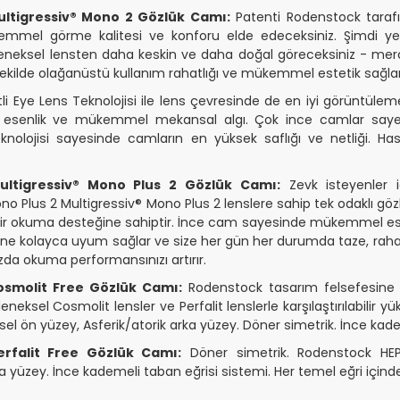
ltigressiv® Mono 2 Gözlük Camı:
Patenti Rodenstock tarafı
mmel görme kalitesi ve konforu elde edeceksiniz. Şimdi yen
leneksel lensten daha keskin ve daha doğal göreceksiniz - merc
şekilde olağanüstü kullanım rahatlığı ve mükemmel estetik sağlar
li Eye Lens Teknolojisi ile lens çevresinde de en iyi görüntüleme s
 esenlik ve mükemmel mekansal algı. Çok ince camlar saye
olojisi sayesinde camların en yüksek saflığı ve netliği. Ha
ltigressiv® Mono Plus 2 Gözlük Camı:
Zevk isteyenler 
no Plus 2 Multigressiv® Mono Plus 2 lenslere sahip tek odaklı gözl
 bir okuma desteğine sahiptir. İnce cam sayesinde mükemmel este
ne kolayca uyum sağlar ve size her gün her durumda taze, rahat 
da okuma performansınızı artırır.
smolit Free Gözlük Camı:
Rodenstock tasarım felsefesine
neksel Cosmolit lensler ve Perfalit lenslerle karşılaştırılabilir
resel ön yüzey, Asferik/atorik arka yüzey. Döner simetrik. İnce kad
rfalit Free Gözlük Camı:
Döner simetrik. Rodenstock HEP 
a yüzey. İnce kademeli taban eğrisi sistemi. Her temel eğri içindeki