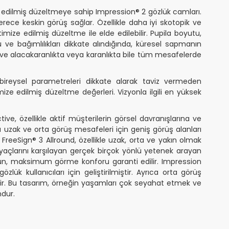
 edilmiş düzeltmeye sahip Impression® 2 gözlük camları.
ce keskin görüş sağlar. Özellikle daha iyi skotopik ve
mize edilmiş düzeltme ile elde edilebilir. Pupila boyutu,
e bağımlılıkları dikkate alındığında, küresel sapmanın
r ve alacakaranlıkta veya karanlıkta bile tüm mesafelerde
 bireysel parametreleri dikkate alarak taviz vermeden
ze edilmiş düzeltme değerleri. Vizyonla ilgili en yüksek
ve, özellikle aktif müşterilerin görsel davranışlarına ve
a uzak ve orta görüş mesafeleri için geniş görüş alanları
n FreeSign® 3 Allround, özellikle uzak, orta ve yakın olmak
yaçlarını karşılayan gerçek birçok yönlü yetenek arayan
olsun, maksimum görme konforu garanti edilir. Impression
ük kullanıcıları için geliştirilmiştir. Ayrıca orta görüş
ir. Bu tasarım, örneğin yaşamları çok seyahat etmek ve
ndur.