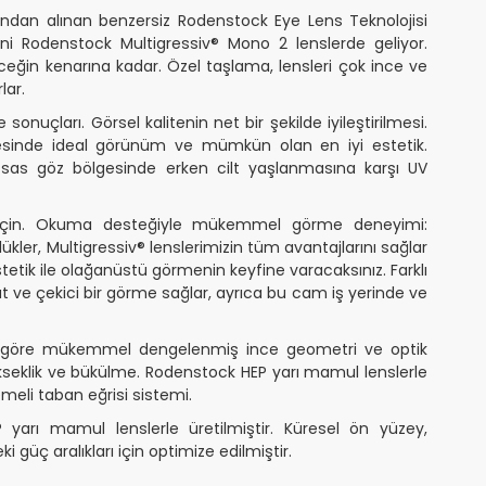
ndan alınan benzersiz Rodenstock Eye Lens Teknolojisi
i Rodenstock Multigressiv® Mono 2 lenslerde geliyor.
eğin kenarına kadar. Özel taşlama, lensleri çok ince ve
lar.
onuçları. Görsel kalitenin net bir şekilde iyileştirilmesi.
sinde ideal görünüm ve mümkün olan en iyi estetik.
ssas göz bölgesinde erken cilt yaşlanmasına karşı UV
için. Okuma desteğiyle mükemmel görme deneyimi:
ükler, Multigressiv® lenslerimizin tüm avantajlarını sağlar
tik ile olağanüstü görmenin keyfine varacaksınız. Farklı
ve çekici bir görme sağlar, ayrıca bu cam iş yerinde ve
 göre mükemmel dengelenmiş ince geometri ve optik
 yükseklik ve bükülme. Rodenstock HEP yarı mamul lenslerle
emeli taban eğrisi sistemi.
yarı mamul lenslerle üretilmiştir. Küresel ön yüzey,
 güç aralıkları için optimize edilmiştir.