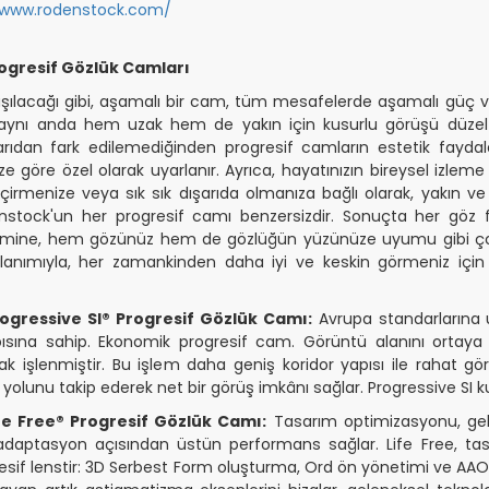
/www.rodenstock.com/
ogresif Gözlük Camları
şılacağı gibi, aşamalı bir cam, tüm mesafelerde aşamalı güç v
 aynı anda hem uzak hem de yakın için kusurlu görüşü düzel
dışarıdan fark edilemediğinden progresif camların estetik fayda
e göre özel olarak uyarlanır. Ayrıca, hayatınızın bireysel izleme
irmenize veya sık sık dışarıda olmanıza bağlı olarak, yakın ve 
nstock'un her progresif camı benzersizdir. Sonuçta her göz fa
mine, hem gözünüz hem de gözlüğün yüzünüze uyumu gibi çok sa
 kullanımıyla, her zamankinden daha iyi ve keskin görmeniz 
ogressive SI® Progresif Gözlük Camı:
Avrupa standarlarına uy
ısına sahip. Ekonomik progresif cam. Görüntü alanını ortaya
arak işlenmiştir. Bu işlem daha geniş koridor yapısı ile rahat 
r yolunu takip ederek net bir görüş imkânı sağlar. Progressive SI ku
fe Free® Progresif Gözlük Camı:
Tasarım optimizasyonu, gelene
 adaptasyon açısından üstün performans sağlar. Life Free, tas
resif lenstir: 3D Serbest Form oluşturma, Ord ön yönetimi ve AAO k