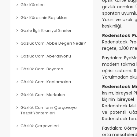
optik kalite sağ
Göz Küreleri
gözlük camları. 
spontan uyumlu
Göz Küresinin Boşlukları
Yakın ve uzak g
keskinliği.
Gözle İlgili Kraniyal Sinirler
Rodenstock Pu
Rodenstock Prog
Gözlük Camı Abbe Değeri Nedir?
reçete, %100 me
Gözlük Camı Aberasyonu
Faydaları: EyeM
modern takma ko
Gözlük Camı Boyama
eğrisi sistemi. 
Yorulmadan oku
Gözlük Camı Kaplamaları
Rodenstock Mu
kısım, bireysel
Gözlük Camı Markaları
kişinin bireysel
Rodenstock Multi
Gözlük Camların Çerçeveye
ve patentli Göz
Tespit Yöntemleri
Rodenstock taraf
Gözlük Çerçeveleri
Faydaları: Görm
orta mesafelerd