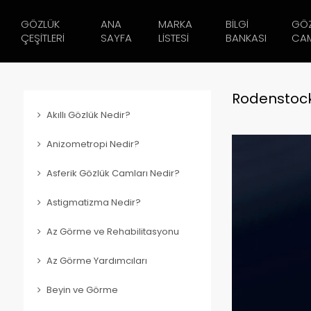
GÖZLÜK
ANA
MARKA
BILGI
GÖ
ÇEŞITLERI
SAYFA
LISTESI
BANKASI
CAM
Rodenstoc
Akıllı Gözlük Nedir?
Anizometropi Nedir?
Asferik Gözlük Camları Nedir?
Astigmatizma Nedir?
Az Görme ve Rehabilitasyonu
Az Görme Yardımcıları
Beyin ve Görme