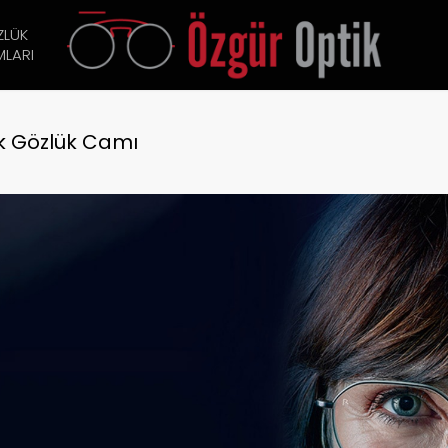
ZLÜK
LARI
k Gözlük Camı