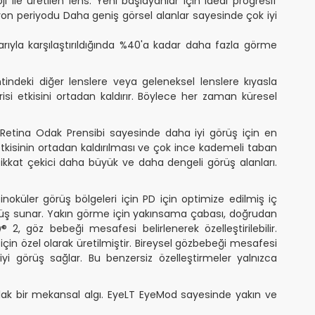
i ile üretilen lens. Yeni başlayanlar için ideal progresif
yon periyodu Daha geniş görsel alanlar sayesinde çok iyi
ıyla karşılaştırıldığında %40'a kadar daha fazla görme
ndeki diğer lenslere veya geleneksel lenslere kıyasla
si etkisini ortadan kaldırır. Böylece her zaman küresel
Retina Odak Prensibi sayesinde daha iyi görüş için en
isinin ortadan kaldırılması ve çok ince kademeli taban
Dikkat çekici daha büyük ve daha dengeli görüş alanları.
küler görüş bölgeleri için PD için optimize edilmiş iç
görüş sunar. Yakın görme için yakınsama çabası, doğrudan
 2, göz bebeği mesafesi belirlenerek özelleştirilebilir.
çin özel olarak üretilmiştir. Bireysel gözbebeği mesafesi
yi görüş sağlar. Bu benzersiz özelleştirmeler yalnızca
rlak bir mekansal algı. EyeLT EyeMod sayesinde yakın ve