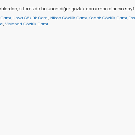
tılardan, sitemizde bulunan diğer gözlük camı markalarının sayfala
k Camı
,
Hoya Gözlük Camı
,
Nikon Gözlük Camı
,
Kodak Gözlük Camı
,
Ess
mı
,
Visionart Gözlük Camı