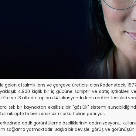
e gelen oftalmik lens ve çerçeve üreticisi olan Rodenstock, 187
klaşık 4.900 kişilik bir iş gücüne sahiptir ve satış iştirakleri ve
ih'te ve 13 ülkede toplam 14 lokasyonda lens üretim tesisleri vard
ara tek bir kaynaktan eksiksiz bir "gözlük" sistemi sunabildiği
almik optikte benzersiz bir marka haline getiriyor.
merkezinde optik görüntüleme özelliklerinin optimizasyonu, kullanı
rım sağlama yatmaktadır. Başka bir deyişle: görüş ve görünüşün iy