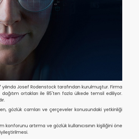
7 yılında Josef Rodenstock tarafından kurulmuştur. Firma
 dağıtım ortakları ile 85'ten fazla ülkede temsil ediliyor.
ır.
nden, gözlük camları ve çerçeveler konusundaki yetkinliği
m konforunu artırma ve gözlük kullanıcısının kişiliğini öne
ileştirilmesi.