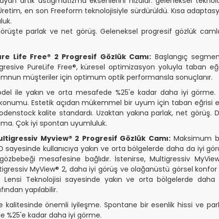
layan artık astigmatizma eksenlerini hizalar. geleneksel teknoloj
Üretim, en son Freeform teknolojisiyle sürdürüldü. Kısa adaptas
luk.
örüşte parlak ve net görüş. Geleneksel progresif gözlük camlar
re Life Free® 2 Progresif Gözlük Camı:
Başlangıç segmenti
resive PureLife Free®, küresel optimizasyon yoluyla taban eğri
mnun müşteriler için optimum optik performansla sonuçlanır.
odel ile yakın ve orta mesafede %25'e kadar daha iyi görme. 
numu. Estetik açıdan mükemmel bir uyum için taban eğrisi etk
Rodenstock kalite standardı. Uzaktan yakına parlak, net görüş. 
ma. Çok iyi spontan uyumluluk.
ltigressiv Myview® 2 Progresif Gözlük Camı:
Maksimum bino
 PD sayesinde kullanıcıya yakın ve orta bölgelerde daha da iyi 
 gözbebeği mesafesine bağlıdır. İstenirse, Multigressiv MyView®
gressiv MyView® 2, daha iyi görüş ve olağanüstü görsel konfor i
 Lensi Teknolojisi sayesinde yakın ve orta bölgelerde daha i
ından yapılabilir.
e kalitesinde önemli iyileşme. Spontane bir esenlik hissi ve pa
e %25'e kadar daha iyi görme.