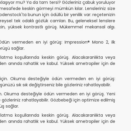
klaşıyor mu? Ya da tam tersi? Gözleriniz çabuk yoruluyor
mesafede keskin görmeyi mümkün kılar. Lensleriniz size
odenstock'ta bunun için ödüllü bir yenilik var: reçetenizin
eysel tek odaklı gözlük camları. Bu, geleneksel lenslere
eskin, yüksek kontrastlı görüş. Mükemmel mekansal algı.
Ödün vermeden en iyi görüş: Impression® Mono 2, ilk
rüşü sağlar.
ma koşullarında keskin görüş. Alacakaranlıkta veya
ğinden anında rahatlık ve kabul. Yüksek ametropiler için de
için. Okuma desteğiyle ödün vermeden en iyi görüş:
nüzü sık sık değiştirseniz bile gözleriniz rahatlayabilir.
n. Okuma desteğiyle ödün vermeden en iyi görüş. Yeni
e gözleriniz rahatlayabilir. Gözbebeği için optimize edilmiş
üş sağlar.
ma koşullarında keskin görüş. Alacakaranlıkta veya
ğinden anında rahatlık ve kabul. Yüksek ametropiler için de