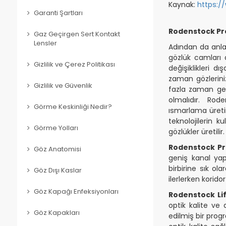
Kaynak:
https:/
Garanti Şartları
Rodenstock Pr
Gaz Geçirgen Sert Kontakt
Lensler
Adından da anla
gözlük camları
Gizlilik ve Çerez Politikası
değişiklikleri 
zaman gözleriniz
Gizlilik ve Güvenlik
fazla zaman geç
olmalıdır. Rode
Görme Keskinliği Nedir?
ısmarlama üreti
teknolojilerin
Görme Yolları
gözlükler üretilir.
Rodenstock Pr
Göz Anatomisi
geniş kanal yap
birbirine sık ol
Göz Dışı Kaslar
ilerlerken korido
Göz Kapağı Enfeksiyonları
Rodenstock Li
optik kalite ve
Göz Kapakları
edilmiş bir prog