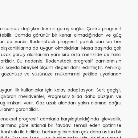
e sonsuz değişken keskin görüş sağlar. Çünkü progresif
tebilir. Camda görünür bir kenar olmadığından ve güç
ları da vardır. Rodenstock progresif gözlük camları her
 alışkanlıklarına da uygun olmalıdırlar. Masa başında çok
uzak görüş alanlarının yanı sıra orta menzilde de farklı
rklıdır. Bu nedenle, Rodenstock progresif camlarınızın
yıda bireysel ölçüm değeri dahil edilmiştir. Yenilikçi
için gözünüze ve yüzünüze mükemmel şekilde uyarlanan
gun. İlk kullanıcılar için kolay adaptasyon. Sert geçişli,
 çıkaran meridyenler, Progressiv SI'da daha düzgün ve
görüş imkanı verir. Göz uzak alandan yakın alanına doğru
llanım garantilidir.
ksel progresif camlarla karşılaştırıldığında işlevsellik,
arımına göre istisnai bir faydayı temsil eden optimize
ontrolü ile birlikte, herhangi birinden çok daha üstün bir