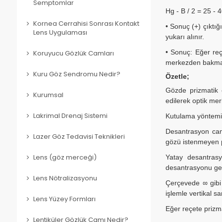
Semptomlar
Hg - B / 2 = 25 - 
Kornea Cerrahisi Sonrası Kontakt
• Sonuç (+) çıktı
Lens Uygulaması
yukarı alınır.
• Sonuç: Eğer reç
Koruyucu Gözlük Camları
merkezden bakmas
Kuru Göz Sendromu Nedir?
Özetle;
Gözde prizmatik 
Kurumsal
edilerek optik me
Kutulama yöntemi,
Lakrimal Drenaj Sistemi
Desantrasyon camı
Lazer Göz Tedavisi Teknikleri
gözü istenmeyen pr
Yatay desantrasy
Lens (göz merceği)
desantrasyonu ger
Lens Nötralizasyonu
Çerçevede ∞ gibi 
işlemle vertikal s
Lens Yüzey Formları
Eğer reçete prizm
Lentiküler Gözlük Camı Nedir?