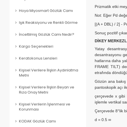
Prizmatik etki me
Hoya Miyosmart Gözlük Camı
Not: Eğer Pd değer
Işık Reaksiyonu ve Renkli Görme
[(A + DBL) / 2] - 
Sonuç pozitif çıka
İnceltilmiş Gözlük Camı Nedir?
DİKEY MERKEZ
Kargo Seçenekleri
Yatay desantrasy
desantrasyonu ger
Keratokonus Lensleri
hatlarına daha y
FRAME TILT) deni
Kişisel Verilere İlişkin Aydınlatma
etrafında döndüğü
Metni
Gözün ana bakış (
pantoskopik açı il
Kişisel Verilere İlişkin Beyan ve
Rıza Onay Metni
çerçevede x gibi 
işlemle vertikal s
Kişisel Verilerin İşlenmesi ve
Korunması
Çerçevede 8°lik b
d = 0.5 ∞
KODAK Gözlük Camı