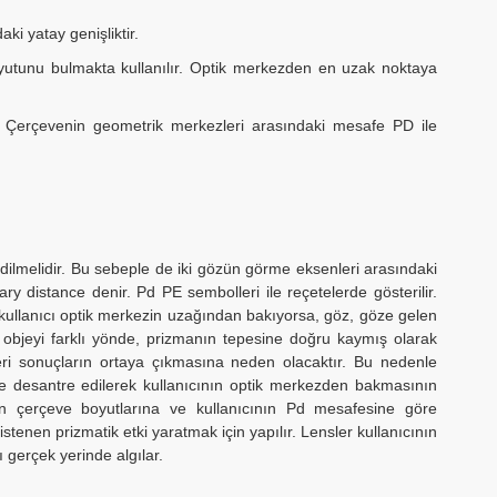
i yatay genişliktir.
yutunu bulmakta kullanılır. Optik merkezden en uzak noktaya
e Çerçevenin geometrik merkezleri arasındaki mesafe PD ile
dilmelidir. Bu sebeple de iki gözün görme eksenleri arasındaki
lary distance denir. Pd PE sembolleri ile reçetelerde gösterilir.
 kullanıcı optik merkezin uzağından bakıyorsa, göz, göze gelen
n objeyi farklı yönde, prizmanın tepesine doğru kaymış olarak
i sonuçların ortaya çıkmasına neden olacaktır. Bu nedenle
e desantre edilerek kullanıcının optik merkezden bakmasının
n çerçeve boyutlarına ve kullanıcının Pd mesafesine göre
enen prizmatik etki yaratmak için yapılır. Lensler kullanıcının
 gerçek yerinde algılar.