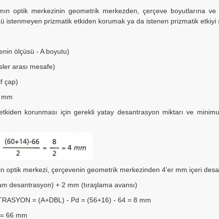
ın optik merkezinin geometrik merkezden, çerçeve boyutlarına ve ha
 istenmeyen prizmatik etkiden korumak ya da istenen prizmatik etkiyi s
nin ölçüsü - A boyutu)
ler arası mesafe)
f çap)
66 mm
etkiden korunması için gerekli yatay desantrasyon miktarı ve mini
in optik merkezi, çerçevenin geometrik merkezinden 4'er mm içeri desantr
am desantrasyon) + 2 mm (tıraşlama avansı)
SYON = (A+DBL) - Pd = (56+16) - 64 = 8 mm
 = 66 mm