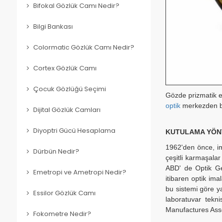
Bifokal Gözlük Camı Nedir?
Bilgi Bankası
Colormatic Gözlük Camı Nedir?
Cortex Gözlük Camı
Çocuk Gözlüğü Seçimi
Gözde prizmatik e
optik
merkezden ba
Dijital Gözlük Camları
Diyoptri Gücü Hesaplama
KUTULAMA YÖN
1962'den önce, im
Dürbün Nedir?
çeşitli karmaşala
ABD' de Optik Ger
Emetropi ve Ametropi Nedir?
itibaren optik ima
bu sistemi göre y
Essilor Gözlük Camı
laboratuvar tekn
Manufactures Assoc
Fokometre Nedir?