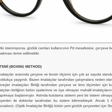
tki istenmiyorsa, gözlük camları kullanıcının Pd mesafesine, çerçeve bo
kması temin edilmelidir.
TEMİ (BOXING METHOD)
alatçılar arasında çerçeve ve lensin ölçümü için çok az sayıda stand
r oldukça yaygındı. Bazen imalatçılar tarafından çatışmalara neden ola
eçler imalatçıları Birliği tarafından çerçeve ve lens ölçümleri için k
latçıları birliğinin bütün üyelerince ve üye olmayan mahalli imalatçıla
apılmaya başlanmıştır. Aslında kutulama sistemi yeni bir sistem olmayıp
isyenleri ile doktorlar tarafından bu sistem bilinmekteydi. Ancak
iation)- (Optik İmalatçılar Birliği) bütün yeni gözlük çerçeveleri için S