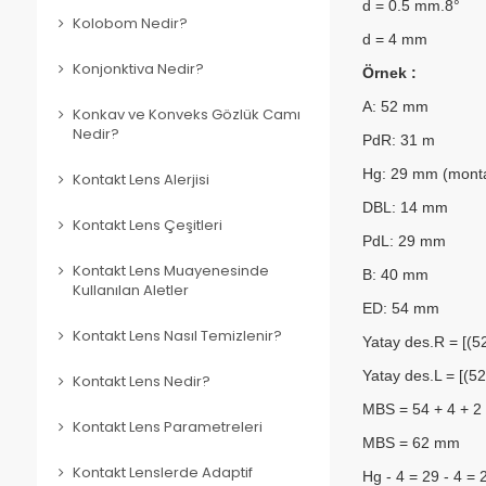
d = 0.5 mm.8°
Kolobom Nedir?
d = 4 mm
Konjonktiva Nedir?
Örnek :
A: 52 mm
Konkav ve Konveks Gözlük Camı
Nedir?
PdR: 31 m
Hg: 29 mm (montaj
Kontakt Lens Alerjisi
DBL: 14 mm
Kontakt Lens Çeşitleri
PdL: 29 mm
Kontakt Lens Muayenesinde
B: 40 mm
Kullanılan Aletler
ED: 54 mm
Kontakt Lens Nasıl Temizlenir?
Yatay des.R = [(5
Yatay des.L = [(52
Kontakt Lens Nedir?
MBS = 54 + 4 + 2 
Kontakt Lens Parametreleri
MBS = 62 mm
Kontakt Lenslerde Adaptif
Hg - 4 = 29 - 4 =