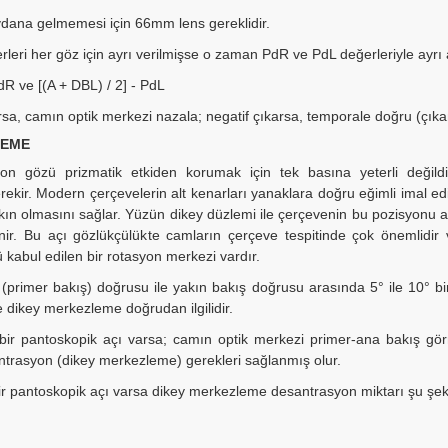
ydana gelmemesi için 66mm lens gereklidir.
leri her göz için ayrı verilmişse o zaman PdR ve PdL değerleriyle ayrı 
PdR ve [(A + DBL) / 2] - PdL
rsa, camın optik merkezi nazala; negatif çıkarsa, temporale doğru (çıkan
LEME
on gözü prizmatik etkiden korumak için tek basına yeterli değild
ekir. Modern çerçevelerin alt kenarları yanaklara doğru eğimli imal ed
akın olmasını sağlar. Yüzün dikey düzlemi ile çerçevenin bu pozis
r. Bu açı gözlükçülükte camların çerçeve tespitinde çok önemlidir v
 kabul edilen bir rotasyon merkezi vardır.
primer bakış) doğrusu ile yakın bakış doğrusu arasında 5° ile 10° bir
e dikey merkezleme doğrudan ilgilidir.
bir pantoskopik açı varsa; camın optik merkezi primer-ana bakış görm
antrasyon (dikey merkezleme) gerekleri sağlanmış olur.
ir pantoskopik açı varsa dikey merkezleme desantrasyon miktarı şu şeki