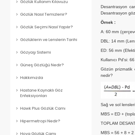
Gözlük Kullanım Kılavuzu
Desantrasyon cam
Desantrasyon gözü
Gözlük Nasıl Temizlenir?
Örnek :
Gözlük Seçimi Nasıl Yapılır?
A: 60 mm (çerçeve
Gözlüklerin ve Lenslerin Tarihi
DBL: 14 mm (Lens
ED: 56 mm (Efekti
Gözyaşı Sistemi
Kullanıcı Pd'si: 
Güneş Gözlüğü Nedir?
Gözün prizmatik 
nedir?
Hakkımızda
Hastane Kaynaklı Göz
Enfeksiyonları
Sağ ve sol lensler
Hawk Plus Gözlük Camı
MBS = ED + (topl
Hipermetropi Nedir?
TOPLAM DESANTRA
MBS = 56 + 8 + 2
Hoya Gözlük Camı