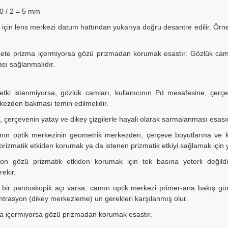
40 / 2 = 5 mm
ğı için lens merkezi datum hattından yukarıya doğru desantre edilir. 
ete prizma içermiyorsa gözü prizmadan korumak esastır. Gözlük camla
ı sağlanmalıdır.
etki istenmiyorsa, gözlük camları, kullanıcının Pd mesafesine, çerç
rkezden bakması temin edilmelidir.
 çerçevenin yatay ve dikey çizgilerle hayali olarak sarmalanması esası
n optik merkezinin geometrik merkezden, çerçeve boyutlarına ve kull
izmatik etkiden korumak ya da istenen prizmatik etkiyi sağlamak için y
on gözü prizmatik etkiden korumak için tek basına yeterli değild
ekir.
bir pantoskopik açı varsa; camın optik merkezi primer-ana bakış görm
antrasyon (dikey merkezleme) un gerekleri karşılanmış olur.
a içermiyorsa gözü prizmadan korumak esastır.