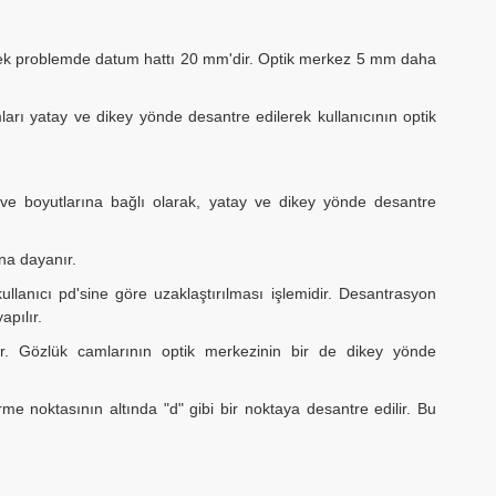
Örnek problemde datum hattı 20 mm'dir. Optik merkez 5 mm daha
rı yatay ve dikey yönde desantre edilerek kullanıcının optik
eve boyutlarına bağlı olarak, yatay ve dikey yönde desantre
na dayanır.
anıcı pd'sine göre uzaklaştırılması işlemidir. Desantrasyon
apılır.
ir. Gözlük camlarının optik merkezinin bir de dikey yönde
e noktasının altında "d" gibi bir noktaya desantre edilir. Bu