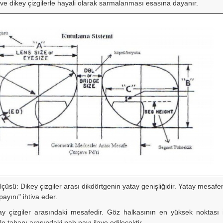
ve dikey çizgilerle hayali olarak sarmalanması esasına dayanır.
çüsü: Dikey çizgiler arası dikdörtgenin yatay genişliğidir. Yatay mesaf
 payını" ihtiva eder.
ay çizgiler arasındaki mesafedir. Göz halkasının en yüksek noktası
le tabanı arasındaki pah payı ilave edilecektir.