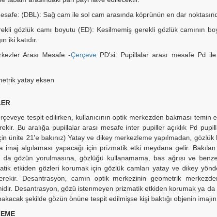
Mesafe: (DBL): Sağ cam ile sol cam arasında köprünün en dar noktasındak
rekli gözlük camı boyutu (ED): Kesilmemiş gerekli gözlük camının bo
n iki katıdır.
kezler Arası Mesafe -
Çerçeve
PD'si: Pupillalar arası mesafe Pd il
metrik yatay eksen
LER
rçeveye tespit edilirken, kullanıcının optik merkezden bakması temin e
rekir. Bu aralığa pupillalar arası mesafe inter pupiller açıklık Pd pupil
 için ünite 21'e bakınız) Yatay ve dikey merkezleme yapılmadan, gözlük
a imaj algılaması yapacağı için prizmatik etki meydana gelir. Bakıla
m da gözün yorulmasına, gözlüğü kullanamama, bas ağrısı ve benzer
tik etkiden gözleri korumak için gözlük camları yatay ve dikey yönd
erekir. Desantrasyon, camın optik merkezinin geometrik merkezde
idir. Desantrasyon, gözü istenmeyen prizmatik etkiden korumak ya da ist
kacak şekilde gözün önüne tespit edilmişse kişi baktığı objenin imajını
LEME