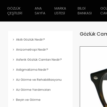
GÖZLÜK
ANA
MARKA
BILGI
GÖ
ÇEŞITLERI
SAYFA
LISTESI
BANKASI
CAM
Gözlük Cam
Akıllı Gözlük Nedir?
Anizometropi Nedir?
Asferik Gözlük Camları Nedir?
Astigmatizma Nedir?
Az Görme ve Rehabilitasyonu
Az Görme Yardımcıları
Beyin ve Görme