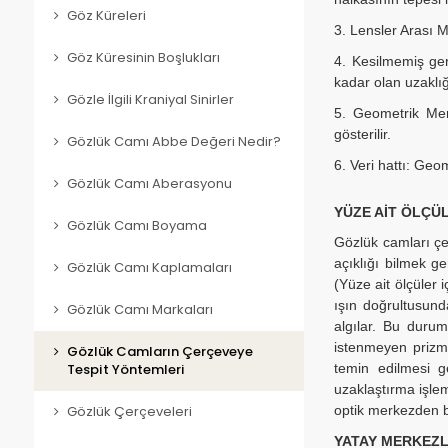
Göz Küreleri
3. Lensler Arası 
Göz Küresinin Boşlukları
4. Kesilmemiş ge
kadar olan uzaklığı
Gözle İlgili Kraniyal Sinirler
5. Geometrik Mer
gösterilir.
Gözlük Camı Abbe Değeri Nedir?
6. Veri hattı: Geo
Gözlük Camı Aberasyonu
YÜZE AİT ÖLÇÜ
Gözlük Camı Boyama
Gözlük camları çe
açıklığı bilmek ge
Gözlük Camı Kaplamaları
(Yüze ait ölçüler
ışın doğrultusund
Gözlük Camı Markaları
algılar. Bu duru
istenmeyen prizma
Gözlük Camların Çerçeveye
temin edilmesi g
Tespit Yöntemleri
uzaklaştırma işlem
optik merkezden ba
Gözlük Çerçeveleri
YATAY MERKEZ