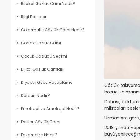
Bifokal Gözlük Camı Nedir?
Bilgi Bankası
Colormatic Gözlük Camı Nedir?
Cortex Gözlük Camı
Çocuk Gözlüğü Seçimi
Dijital Gözlük Camları
Diyoptri Gücü Hesaplama
Gözlük takıyors
bozucu olmanın 
Dürbün Nedir?
Dahası, bakteril
mikropları besle
Emetropi ve Ametropi Nedir?
Uzmanlara göre, h
Essilor Gözlük Camı
2018 yılında yap
büyüyebileceğini
Fokometre Nedir?