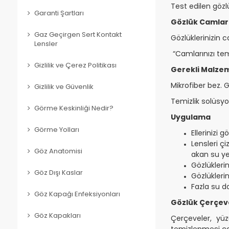
Test edilen gözl
Garanti Şartları
Gözlük Camları
Gaz Geçirgen Sert Kontakt
Gözlüklerinizin 
Lensler
“Camlarınızı te
Gizlilik ve Çerez Politikası
Gerekli Malze
Mikrofiber bez. 
Gizlilik ve Güvenlik
Temizlik solüsyo
Görme Keskinliği Nedir?
Uygulama
Görme Yolları
Ellerinizi 
Lensleri ç
Göz Anatomisi
akan su ye
Gözlüklerin
Göz Dışı Kaslar
Gözlükleri
Fazla su d
Göz Kapağı Enfeksiyonları
Gözlük Çerçeve
Göz Kapakları
Çerçeveler, yüz
temizlenmesi çoğ