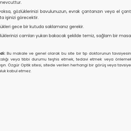
mevcuttur.
 yoksa, gözlüklerinizi bavulunuzun, evrak çantanızın veya el ça
a işinizi görecektir.
lükleri gece bir kutuda saklamanız gerekir.
lüklerinizi camları yukarı bakacak şekilde temiz, sağlam bir masa, 
di:
Bu makale ve genel olarak bu site bir tıp doktorunun tavsiyesin
alığı veya tıbbi durumu teşhis etmek, tedavi etmek veya önlemek içi
ın. Özgür Optik sitesi, sitede verilen herhangi bir görüş veya tavs
luluk kabul etmez.