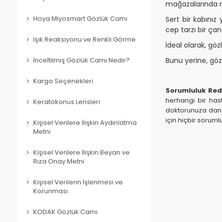
mağazalarında 
Hoya Miyosmart Gözlük Camı
Sert bir kabınız
cep tarzı bir çant
Işık Reaksiyonu ve Renkli Görme
İdeal olarak, göz
Bunu yerine, göz
İnceltilmiş Gözlük Camı Nedir?
Kargo Seçenekleri
Sorumluluk Red
herhangi bir hast
Keratokonus Lensleri
doktorunuza danış
için hiçbir sorum
Kişisel Verilere İlişkin Aydınlatma
Metni
Kişisel Verilere İlişkin Beyan ve
Rıza Onay Metni
Kişisel Verilerin İşlenmesi ve
Korunması
KODAK Gözlük Camı