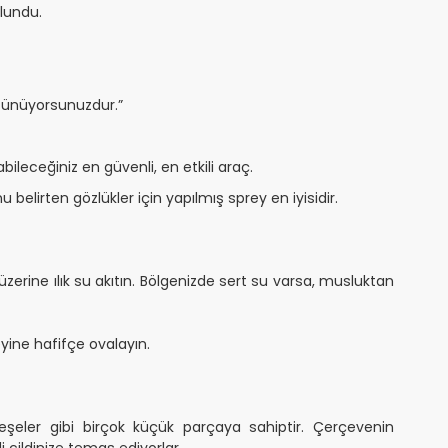
ulundu.
şünüyorsunuzdur.”
leceğiniz en güvenli, en etkili araç.
elirten gözlükler için yapılmış sprey en iyisidir.
zerine ılık su akıtın. Bölgenizde sert su varsa, musluktan
eyine hafifçe ovalayın.
teşeler gibi birçok küçük parçaya sahiptir. Çerçevenin
 cildinize temas ediyorlar.