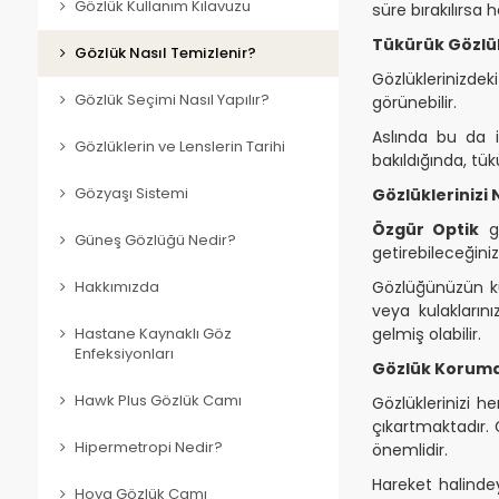
Gözlük Kullanım Kılavuzu
süre bırakılırsa h
Tükürük Gözlü
Gözlük Nasıl Temizlenir?
Gözlüklerinizde
Gözlük Seçimi Nasıl Yapılır?
görünebilir.
Aslında bu da i
Gözlüklerin ve Lenslerin Tarihi
bakıldığında, tü
Gözyaşı Sistemi
Gözlüklerinizi
Özgür Optik
gi
Güneş Gözlüğü Nedir?
getirebileceğini
Gözlüğünüzün ku
Hakkımızda
veya kulakların
gelmiş olabilir.
Hastane Kaynaklı Göz
Enfeksiyonları
Gözlük Koruman
Hawk Plus Gözlük Camı
Gözlüklerinizi 
çıkartmaktadır. 
Hipermetropi Nedir?
önemlidir.
Hareket halindey
Hoya Gözlük Camı