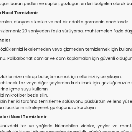
üğün burun pedleri ve sapları, gözlüğün en kirli bölgeleri olarak b
 Nasıl Temizlenir
camları, dünyanızı keskin ve net bir odakta görmenin anahtarıdır.
mizlemeniz 20 saniyeden fazla sürüyorsa, muhtemelen fazla dü
meler
Gözlüklerinizi lekelemeden veya çizmeden temizlemek için kullanabi
nu. Polikarbonat camlar ve cam kaplamaları için güvenli olduğunu b
gözlüklerinize mikrop bulaştırmamak için ellerinizi iyice yıkayın.
izebilecek toz veya diğer şeylerden kurtulmak için gözlüğünüzün ü
rine içme suyu kullanın.
izi mikrofiber bezle silin.
nizin her iki tarafına temizleme solüsyonu püskürtün ve lens yüz
amlacıklarını silkeleyerek gözlüğünüzü kurulayın.
leri Nasıl Temizlenir
ünüzdeki ter ve yağlarla kirlenebilen vidalar, yaylar ve men
unlukla kişisel hijyen açısından önemlidir, çünkü çerçeve sürekli