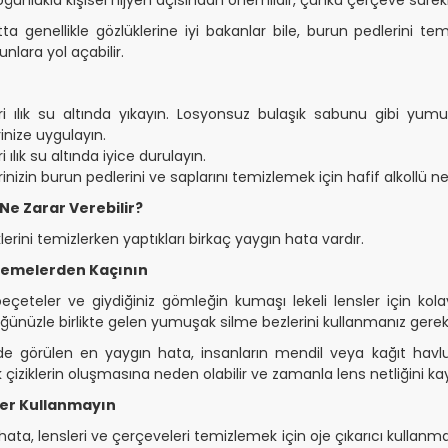
ta genellikle gözlüklerine iyi bakanlar bile, burun pedlerini t
nlara yol açabilir.
i ılık su altında yıkayın. Losyonsuz bulaşık sabunu gibi yumu
inize uygulayın.
 ılık su altında iyice durulayın.
nizin burun pedlerini ve saplarını temizlemek için hafif alkollü nem
Ne Zarar Verebilir?
lerini temizlerken yaptıkları birkaç yaygın hata vardır.
zemelerden Kaçının
peçeteler ve giydiğiniz gömleğin kumaşı lekeli lensler için kol
üğünüzle birlikte gelen yumuşak silme bezlerini kullanmanız gerek
e görülen en yaygın hata, insanların mendil veya kağıt havlu
çiziklerin oluşmasına neden olabilir ve zamanla lens netliğini ka
ler Kullanmayın
hata, lensleri ve çerçeveleri temizlemek için oje çıkarıcı kullanmak