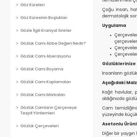
Göz Küreleri
Çoğu insan, hat
dermatolojik soru
Göz Küresinin Boşlukları
Uygulama
Gözle İlgili Kraniyal Sinirler
Çerçeveler
çerçeveler
Gözlük Camı Abbe Değeri Nedir?
Çerçeveleri
Çerçeveleri
Gözlük Camı Aberasyonu
Gözlüklerinize 
Gözlük Camı Boyama
İnsanların gözlük
Gözlük Camı Kaplamaları
Aşağıdaki Mal
Kağıt havlular, 
Gözlük Camı Markaları
aldığınızda gözl
Gözlük Camların Çerçeveye
Cam temizliğind
Tespit Yöntemleri
yüzeyinde küçük 
Asetonlu Ürün
Gözlük Çerçeveleri
Diğer bir yaygın 