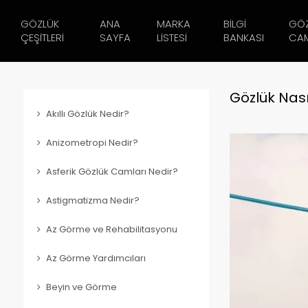
GÖZLÜK
ANA
MARKA
BILGI
GÖ
ÇEŞITLERI
SAYFA
LISTESI
BANKASI
CAM
Gözlük Nası
Akıllı Gözlük Nedir?
Anizometropi Nedir?
Asferik Gözlük Camları Nedir?
Astigmatizma Nedir?
Az Görme ve Rehabilitasyonu
Az Görme Yardımcıları
Beyin ve Görme