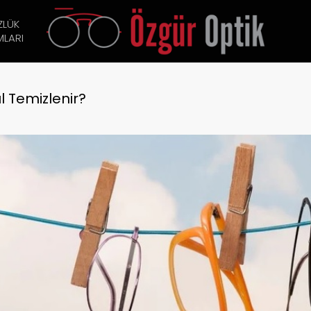
ZLÜK
LARI
l Temizlenir?