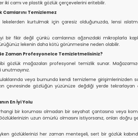
er iki camı ve plastik gözlük çerçevelerini eritebilir.
k Camlarını Temizlemez
ki lekelerden kurtulmak için çaresiz olduğunuzda, lensi ıslatm
yi bir fikir değil çünkü camlarınızı ağzınızdaki mikroplarla ka
kürüğünüz lekenin daha kötü görünmesine neden olabilir.
 Ne Zaman Profesyonelce Temizletmelisiniz?
bi gözlük mağazaları profesyonel temizlik sunar. Mağazamı
zi unutmayınız.
laklarında veya burnunda kendi temizleme girişimlerinizden s
ızın çevresinde gözlüğün yüzünüze değdiği yerde tekrarlayan ç
ın En İyi Yolu
herhangi bir koruması olmadan bir seyahat çantasına veya kom
Gözlüklerinizin uzun ömürlü olmasını istiyorsanız, onları doğru
ken gözlüklerinizi her zaman menteşeli, sert bir gözlük kabında s