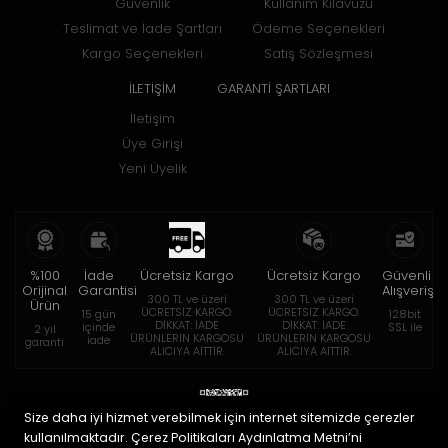
Güvenlik
Kullanım Kılavuzu
Teslimat ve İade Şartları
Ödeme Seçenekleri
Kargo Seçenekleri
Satış Sözleşmesi
İLETİŞİM
GARANTİ ŞARTLARI
İletişim
Üye Girişi
Yeni Üyelik
%100
İade
Ücretsiz Kargo
Ücretsiz Kargo
Güvenli
Orijinal
Garantisi
Alışveriş
300 TL ve üzeri
300 TL ve üzeri
Ürün
ÜCRETSİZ KARGO.
ÜCRETSİZ KARGO.
15 gün
128bit
DİKKAT: İADE
DİKKAT: İADE
içinde
SSL ile
2 yıl
ÜRÜNLERİN KARGOSU
ÜRÜNLERİN KARGOSU
iade
garanti
ALICIYA AİTTİR.
ALICIYA AİTTİR.
Size daha iyi hizmet verebilmek için internet sitemizde çerezler
kullanılmaktadır. Çerez Politikaları Aydınlatma Metni’ni