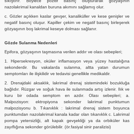
sıkıştırır. Böylece pozitif basınç oluşturarak gözyaşının
nazolakrimal kanaldan buruna akımını sağlamış olur.
c. Gözler açıkken kaslar gevşer, kanaliküller ve kese genişler ve
negatif basınç oluşur. Kapiller çekim ve negatif basınç birleşerek
gözyaşının boş lakrimal keseye dolması sağlanır.
Gözde Sulanma Nedenleri
Epifora, gözyaşının taşmasına verilen addır ve olası sebepleri;
1. Hipersekresyon, oküler inflamasyon veya yüzey hastalığına
sekonderdir. Bu vakalarda sulanma, altta yatan durumun
semptomları ile ilişkilidir ve tedavisi genellikle medikaldir.
2. Drenajdaki aksaklık, lakrimal drenaj sistemindeki bozukluğa
bağlıdır. Rüzgar ve soğuk hava ile sulanmada artış izlenir. Ilık ve
kuru bir odada semptom en azdır. Olası sebepleri; a.
Malpozisyon: ektropiyona sekonder lakrimal punktumun
malpozisyonu b. Tıkanıklık : lakrimal drenaj sistem boyunca
punktumdan nazolakrimal kanala kadar olan tıkanıklık c. Lakrimal
pompa yetersizliği, alt kapak gevşekliği ya da orbiküler kas
zayıflığına sekonder görülebilir. (ör.fasiyal sinir paralizisi)