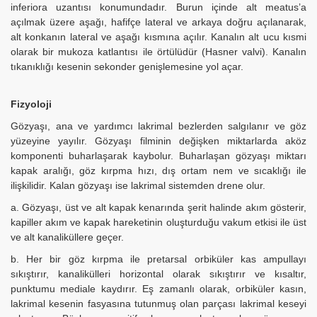
inferiora uzantısı konumundadır. Burun içinde alt meatus’a
açılmak üzere aşağı, hafifçe lateral ve arkaya doğru açılanarak,
alt konkanın lateral ve aşağı kısmına açılır. Kanalın alt ucu kısmi
olarak bir mukoza katlantısı ile örtülüdür (Hasner valvi). Kanalın
tıkanıklığı kesenin sekonder genişlemesine yol açar.
Fizyoloji
Gözyaşı, ana ve yardımcı lakrimal bezlerden salgılanır ve göz
yüzeyine yayılır. Gözyaşı filminin değişken miktarlarda aköz
komponenti buharlaşarak kaybolur. Buharlaşan gözyaşı miktarı
kapak aralığı, göz kırpma hızı, dış ortam nem ve sıcaklığı ile
ilişkilidir. Kalan gözyaşı ise lakrimal sistemden drene olur.
a. Gözyaşı, üst ve alt kapak kenarında şerit halinde akım gösterir,
kapiller akım ve kapak hareketinin oluşturduğu vakum etkisi ile üst
ve alt kanaliküllere geçer.
b. Her bir göz kırpma ile pretarsal orbiküler kas ampullayı
sıkıştırır, kanalikülleri horizontal olarak sıkıştırır ve kısaltır,
punktumu mediale kaydırır. Eş zamanlı olarak, orbiküler kasın,
lakrimal kesenin fasyasına tutunmuş olan parçası lakrimal keseyi