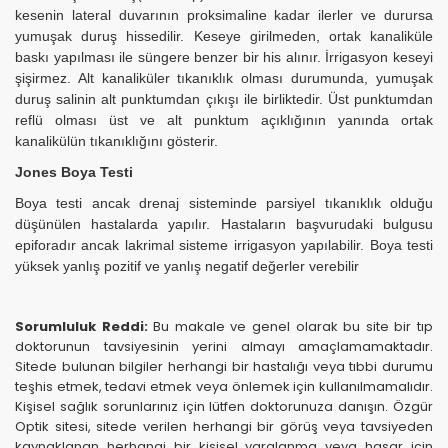
kesenin lateral duvarının proksimaline kadar ilerler ve durursa
yumuşak duruş hissedilir. Keseye girilmeden, ortak kanaliküle
baskı yapılması ile süngere benzer bir his alınır. İrrigasyon keseyi
şişirmez. Alt kanaliküler tıkanıklık olması durumunda, yumuşak
duruş salinin alt punktumdan çıkışı ile birliktedir. Üst punktumdan
reflü olması üst ve alt punktum açıklığının yanında ortak
kanalikülün tıkanıklığını gösterir.
Jones Boya Testi
Boya testi ancak drenaj sisteminde parsiyel tıkanıklık olduğu
düşünülen hastalarda yapılır. Hastaların başvurudaki bulgusu
epiforadır ancak lakrimal sisteme irrigasyon yapılabilir. Boya testi
yüksek yanlış pozitif ve yanlış negatif değerler verebilir
Sorumluluk Reddi:
Bu makale ve genel olarak bu site bir tıp
doktorunun tavsiyesinin yerini almayı amaçlamamaktadır.
Sitede bulunan bilgiler herhangi bir hastalığı veya tıbbi durumu
teşhis etmek, tedavi etmek veya önlemek için kullanılmamalıdır.
Kişisel sağlık sorunlarınız için lütfen doktorunuza danışın. Özgür
Optik sitesi, sitede verilen herhangi bir görüş veya tavsiyeden
kaynaklanan herhangi bir kişisel yaralanma veya hasar için