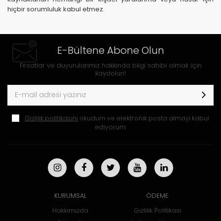
hiçbir sorumluluk kabul etmez.
E-Bültene Abone Olun
Fırsatlar ve duyurularımız hakkında bilgi sahibi olmak için
kaydolun!
Gizlilik politikasını
okudum ve elektronik posta almayı kabul
ediyorum.
KURUMSAL
ÖDEME
Hakkımızda
Gizlilik Politikası