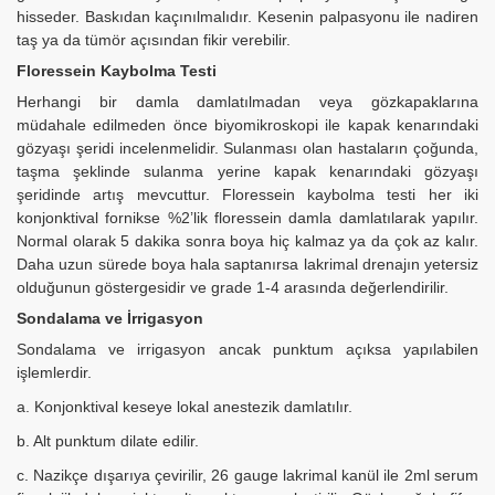
hisseder. Baskıdan kaçınılmalıdır. Kesenin palpasyonu ile nadiren
taş ya da tümör açısından fikir verebilir.
Floressein Kaybolma Testi
Herhangi bir damla damlatılmadan veya gözkapaklarına
müdahale edilmeden önce biyomikroskopi ile kapak kenarındaki
gözyaşı şeridi incelenmelidir. Sulanması olan hastaların çoğunda,
taşma şeklinde sulanma yerine kapak kenarındaki gözyaşı
şeridinde artış mevcuttur. Floressein kaybolma testi her iki
konjonktival fornikse %2’lik floressein damla damlatılarak yapılır.
Normal olarak 5 dakika sonra boya hiç kalmaz ya da çok az kalır.
Daha uzun sürede boya hala saptanırsa lakrimal drenajın yetersiz
olduğunun göstergesidir ve grade 1-4 arasında değerlendirilir.
Sondalama ve İrrigasyon
Sondalama ve irrigasyon ancak punktum açıksa yapılabilen
işlemlerdir.
a. Konjonktival keseye lokal anestezik damlatılır.
b. Alt punktum dilate edilir.
c. Nazikçe dışarıya çevirilir, 26 gauge lakrimal kanül ile 2ml serum