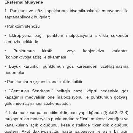
Eksternal Muayene
1. Punktum ve göz kapaklarının biyomikroskobik muayenesi ile
saptanabilecek bulgular;
• Punktum stenozu
• Ektropiyona bağlı punktum malpozisyonu sıklıkla sekonder
stenozla birliktedir
• Punktumun kirpik veya konjonktiva katlantısı
(konjonktivoşalazis) ile tıkanması
• Büyük karünkül punktumun göz küresinden uzaklaşmasına
neden olur
• Punktumların şişmesi kanalikülitte tipiktir.
• “Centurion Sendromu” belirgin nazal köprü nedeniyle göz
kapağının medyalinin öne malpozisyonu ile punktumun gözyaşı
göletinden ayrılması sözkonusudur.
2. Lakrimal kese palpe edilmelidir, bası yapıldığında (Şekil 2.22 B)
mukopürülan materyalin punktumdan reflüsü, mukosel varlığını ve
kanalikülerin açık olduğunu, kese distalinde tıkanıklık olduğunu
gösterir. Akut dakriyosistitte, hasta palpasyon ile aşırı bir ağrı