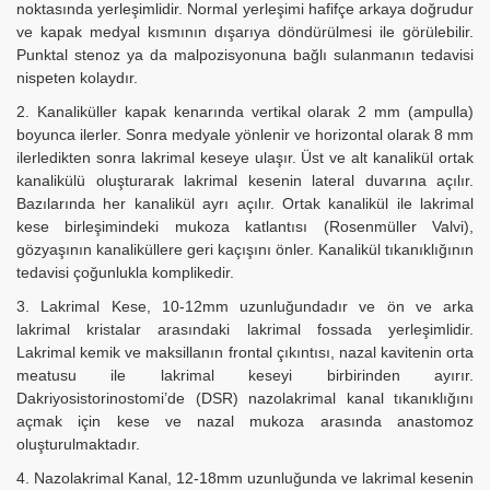
noktasında yerleşimlidir. Normal yerleşimi hafifçe arkaya doğrudur
ve kapak medyal kısmının dışarıya döndürülmesi ile görülebilir.
Punktal stenoz ya da malpozisyonuna bağlı sulanmanın tedavisi
nispeten kolaydır.
2. Kanaliküller kapak kenarında vertikal olarak 2 mm (ampulla)
boyunca ilerler. Sonra medyale yönlenir ve horizontal olarak 8 mm
ilerledikten sonra lakrimal keseye ulaşır. Üst ve alt kanalikül ortak
kanalikülü oluşturarak lakrimal kesenin lateral duvarına açılır.
Bazılarında her kanalikül ayrı açılır. Ortak kanalikül ile lakrimal
kese birleşimindeki mukoza katlantısı (Rosenmüller Valvi),
gözyaşının kanaliküllere geri kaçışını önler. Kanalikül tıkanıklığının
tedavisi çoğunlukla komplikedir.
3. Lakrimal Kese, 10-12mm uzunluğundadır ve ön ve arka
lakrimal kristalar arasındaki lakrimal fossada yerleşimlidir.
Lakrimal kemik ve maksillanın frontal çıkıntısı, nazal kavitenin orta
meatusu ile lakrimal keseyi birbirinden ayırır.
Dakriyosistorinostomi’de (DSR) nazolakrimal kanal tıkanıklığını
açmak için kese ve nazal mukoza arasında anastomoz
oluşturulmaktadır.
4. Nazolakrimal Kanal, 12-18mm uzunluğunda ve lakrimal kesenin