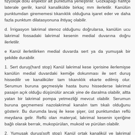
fizyolojik dolu enjektor alt punktuma yerleştirilir. Gözkapağı hafifçe
laterale gerilir, kanül kanalikülde birkaç mm ilerletilir. Kanülün
punktumdan girememesi tıkanıklık olduğuna işaret eder ve daha
fazla punktum dilatasyonuna ihtiyaç olabilir.
d. İrrigasyon lakrimal stenoz olduğunu doğrularsa, kanülün ucu
lakrimal fossadaki lakrimal kesenin medial duvarına doğru
ilerletilir.
e Kanül ilerletilirken medial duvarda sert ya da yumuşak bir
şekilde durabilir.
1. Sert duruş(hard stop) Kanül lakrimal kese içerisine ilerlemişse
kanülün medial duvardaki kemiğe dokunması ile sert duruş
hissedilir ve kanaliküler tam tıkanıklık ekarte edilmiş olur.
Serumun buruna geçmesiyle hasta bunu hissederse lakrimal
pasajın açık olduğu düşünülür ancak yine de daralma olabilir, altta
yatan bir lakrimal pompa yetmezliği mevcut olabilir. Serumun
buruna geçmemesi nazolakrimal kanalın tam tıkalı olduğunu
gösterir. Bu durumda lavaj ile kese şişer, üst punktumdan reflü
meydana gelir. Reflü olan materyal, lakrimal kesenin içeriğine
bağlı olarak berrak, mukopürülan, mukoid ve pürülan olabilir.
2. Yumuşak duruş(soft stop) Kanül ortak kanalikül ve lakrimal