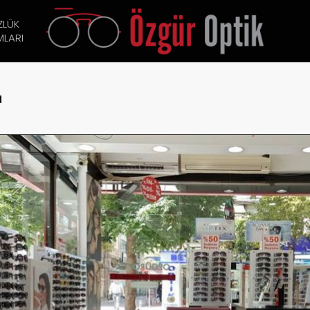
ZLÜK
LARI
a