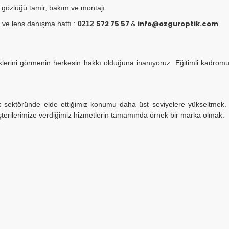
 gözlüğü tamir, bakım ve montajı.
 ve lens danışma hattı :
0212
572 75 57
&
info@ozguroptik.com
erini görmenin herkesin hakkı olduğuna inanıyoruz. Eğitimli kadromuz, b
sektöründe elde ettiğimiz konumu daha üst seviyelere yükseltmek. Opt
erilerimize verdiğimiz hizmetlerin tamamında örnek bir marka olmak.