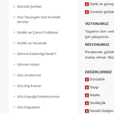
Optik ve güneş
Garanti Şartları
Ücretsiz gözlük
Gaz Geçirgen Sert Kontakt
Lensler
VİZYONUMUZ
Yaşamın tüm renkl
Gizlilik ve Çerez Politikası
için çalışıyoruz.
Gizlilik ve Güvenlik
MİSYONUMUZ
Perakende gözlük 
Görme Keskinliği Nedir?
marka olmak. Müşt
Görme Yolları
DEĞERLERİMİZ
Göz Anatomisi
Dürüstlük
Göz Dışı Kaslar
Saygı
Adalet
Göz Kapağı Enfeksiyonları
Yenilikçilik
Göz Kapakları
Sürekli Gelişim