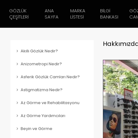
GÖZLÜK
ANA
MARKA
BILGI
GÖ
ÇEŞITLERI
SAYFA
LISTESI
BANKASI
CAM
Hakkımızd
Akıllı Gözlük Nedir?
Anizometropi Nedir?
Asferik Gözlük Camları Nedir?
Astigmatizma Nedir?
Az Görme ve Rehabilitasyonu
Az Görme Yardımcıları
Beyin ve Görme