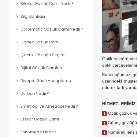
Bifokal Gözlük Camı Nedir?
Bilgi Bankası
Colormatic Gözlük Camı Nedir?
Cortex Gözlük Camı
Çocuk Gözlüğü Seçimi
Optik sektöründek
optik çerçevelerin
Dijital Gözlük Camları
Kurulduğumuz gün
Diyoptri Gücü Hesaplama
üzerindeki müşter
ederek fark yarat
Dürbün Nedir?
HİZMETLERİMİZ
Emetropi ve Ametropi Nedir?
Optik gözlük ve
Essilor Gözlük Camı
Güneş gözlüğü 
Numaralı lens s
Fokometre Nedir?