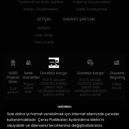
Teslimat ve İade Şartları
Ödeme Seçenekleri
Kargo Seçenekleri
Satış Sözleşmesi
İLETİŞİM
GARANTİ ŞARTLARI
İletişim
Üye Girişi
Yeni Üyelik
%100
İade
Ücretsiz Kargo
Ücretsiz Kargo
Güvenli
Orijinal
Garantisi
Alışveriş
300 TL ve üzeri
300 TL ve üzeri
Ürün
ÜCRETSİZ KARGO.
ÜCRETSİZ KARGO.
15 gün
128bit
DİKKAT: İADE
DİKKAT: İADE
içinde
SSL ile
2 yıl
ÜRÜNLERİN KARGOSU
ÜRÜNLERİN KARGOSU
iade
garanti
ALICIYA AİTTİR.
ALICIYA AİTTİR.
Size daha iyi hizmet verebilmek için internet sitemizde çerezler
kullanılmaktadır. Çerez Politikaları Aydınlatma Metni’ni
okuyabilir ve dilerseniz tercihlerinizi değiştirebilirsiniz.