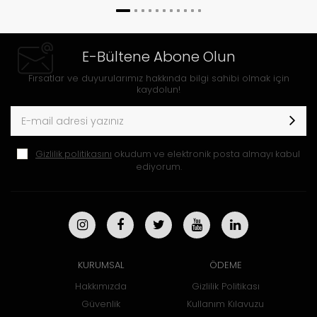
E-Bültene Abone Olun
Fırsatlar ve duyurularımız hakkında bilgi sahibi olmak için
kaydolun!
Gizlilik politikasını
okudum ve elektronik posta almayı kabul
ediyorum.
KURUMSAL
ÖDEME
Hakkımızda
Gizlilik Politikası
Güvenlik
Kullanım Kılavuzu