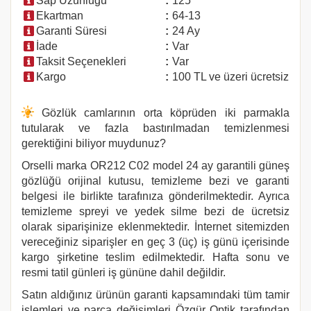
Sap Uzunluğu
:
125
Ekartman
:
64-13
Garanti Süresi
:
24 Ay
İade
:
Var
Taksit Seçenekleri
:
Var
Kargo
:
100 TL ve üzeri ücretsiz
Gözlük camlarının orta köprüden iki parmakla
tutularak ve fazla bastırılmadan temizlenmesi
gerektiğini biliyor muydunuz?
Orselli marka
OR212
C02 model 24 ay garantili güneş
gözlüğü orijinal kutusu, temizleme bezi ve garanti
belgesi ile birlikte tarafınıza gönderilmektedir. Ayrıca
temizleme spreyi ve yedek silme bezi de ücretsiz
olarak siparişinize eklenmektedir. İnternet sitemizden
vereceğiniz siparişler en geç 3 (üç) iş günü içerisinde
kargo şirketine teslim edilmektedir. Hafta sonu ve
resmi tatil günleri iş gününe dahil değildir.
Satın aldığınız ürünün garanti kapsamındaki tüm tamir
işlemleri ve parça değişimleri Özgür Optik tarafından