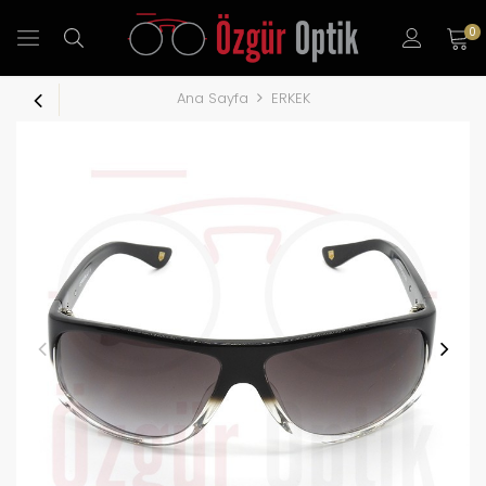
0
Ana Sayfa
ERKEK