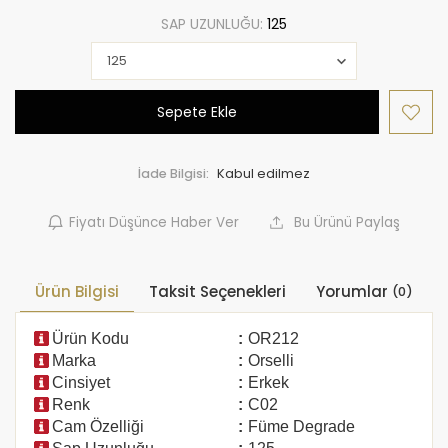
SAP UZUNLUĞU:
125
Sepete Ekle
İade Bilgisi:
Fiyatı Düşünce Haber Ver
Bu Ürünü Paylaş
Ürün Bilgisi
Taksit Seçenekleri
Yorumlar
(0)
Ürün Kodu
:
OR212
Marka
:
Orselli
Cinsiyet
:
Erkek
Renk
:
C02
Cam Özelliği
:
Füme Degrade