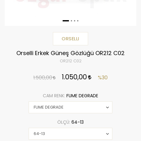
ORSELLI
Orselli Erkek Güneş Gözlüğü OR212 C02
OR212 C02
1.050,00
1.500,00
%30
CAM RENK:
FUME DEGRADE
ÖLÇÜ:
64-13