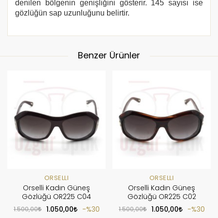
denilen bölgenin genişliğini gösterir. 145 sayısı ise
gözlüğün sap uzunluğunu belirtir.
Benzer Ürünler
ORSELLI
ORSELLI
Orselli Kadın Güneş
Orselli Kadın Güneş
Gözlüğü OR225 C04
Gözlüğü OR225 C02
1.500,00
1.050,00
%30
1.500,00
1.050,00
%30