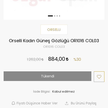
ORSELLI
Orselli Kadın Güneş Gözlüğü OR1016 COL03
OR1016 COL03
884,00
1.262,00
%30
Tükendi
İade Bilgisi:
Fiyatı Düşünce Haber Ver
Bu Ürünü Paylaş