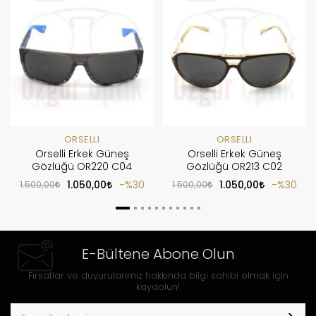
ORSELLI
ORSELLI
Orselli Erkek Güneş
Orselli Erkek Güneş
Gözlüğü OR220 C04
Gözlüğü OR213 C02
1.500,00
1.050,00
%30
1.500,00
1.050,00
%30
E-Bültene Abone Olun
Fırsatlar ve duyurularımız hakkında bilgi sahibi olmak için
kaydolun!