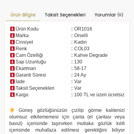
Ürün Bilgisi
Taksit Seçenekleri
Yorumlar
(0)
Ürün Kodu
:
OR1016
Marka
:
Orselli
Cinsiyet
:
Kadın
Renk
:
COL03
Cam Özelliği
:
Kahve Degrade
Sap Uzunluğu
:
130
Ekartman
:
58-17
Garanti Süresi
:
24 Ay
İade
:
Var
Taksit Seçenekleri
:
Var
Kargo
:
100 TL ve üzeri ücretsiz
Güneş gözlüğünüzün çizilip görme kalitenizi
olumsuz etkilememesi için çanta (el çantası veya
bavul) içerisinde taşınırken mutlaka gözlük kılıfı
içerisinde muhafaza edilmesi gerektiğini biliyor