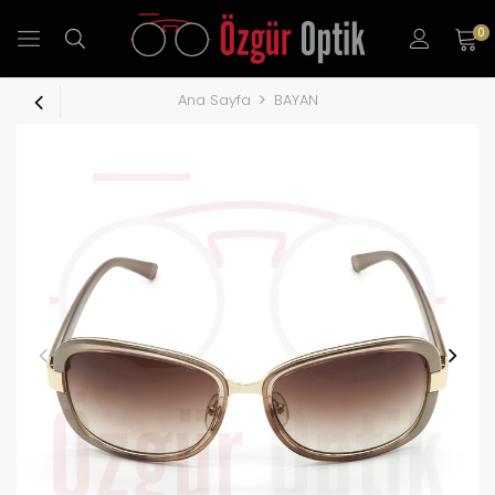
0
Ana Sayfa
BAYAN