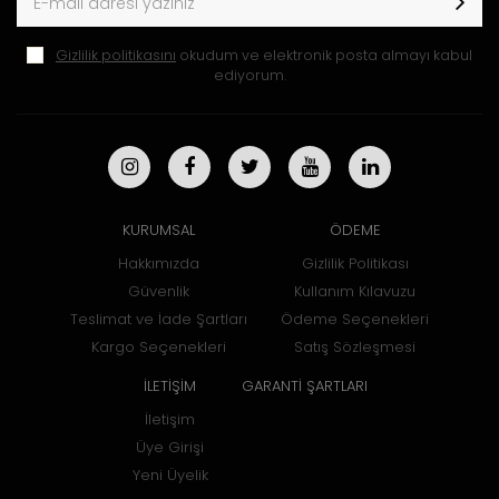
Gizlilik politikasını
okudum ve elektronik posta almayı kabul
ediyorum.
KURUMSAL
ÖDEME
Hakkımızda
Gizlilik Politikası
Güvenlik
Kullanım Kılavuzu
Teslimat ve İade Şartları
Ödeme Seçenekleri
Kargo Seçenekleri
Satış Sözleşmesi
İLETİŞİM
GARANTİ ŞARTLARI
İletişim
Üye Girişi
Yeni Üyelik