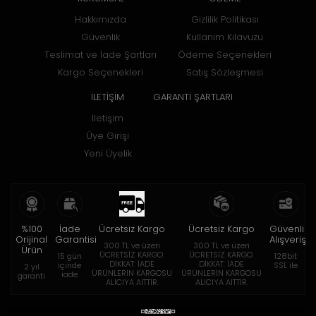
Hakkımızda
Gizlilik Politikası
Güvenlik
Kullanım Kılavuzu
Teslimat ve İade Şartları
Ödeme Seçenekleri
Kargo Seçenekleri
Satış Sözleşmesi
İLETİŞİM
GARANTİ ŞARTLARI
İletişim
Üye Girişi
Yeni Üyelik
%100
İade
Ücretsiz Kargo
Ücretsiz Kargo
Güvenli
Orijinal
Garantisi
Alışveriş
300 TL ve üzeri
300 TL ve üzeri
Ürün
ÜCRETSİZ KARGO.
ÜCRETSİZ KARGO.
15 gün
128bit
DİKKAT: İADE
DİKKAT: İADE
içinde
SSL ile
2 yıl
ÜRÜNLERİN KARGOSU
ÜRÜNLERİN KARGOSU
iade
garanti
ALICIYA AİTTİR.
ALICIYA AİTTİR.