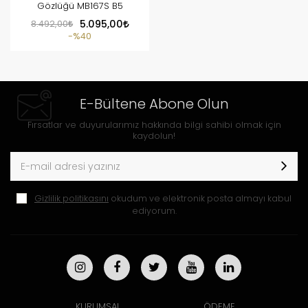
Gözlüğü MB167S B5
8.492,00
5.095,00
%40
E-Bültene Abone Olun
Fırsatlar ve duyurularımız hakkında bilgi sahibi olmak için
kaydolun!
Gizlilik politikasını
okudum ve elektronik posta almayı kabul
ediyorum.
KURUMSAL
ÖDEME