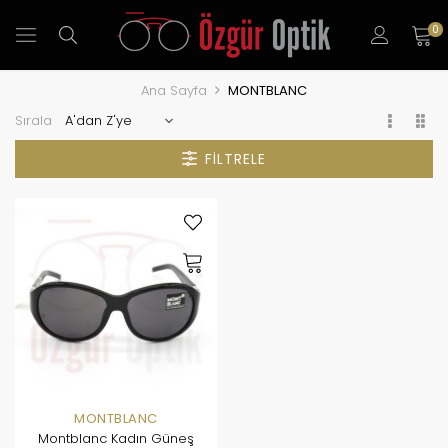
0
Ana Sayfa
MONTBLANC
Sırala
FILTRELE
MONTBLANC
Montblanc Kadın Güneş