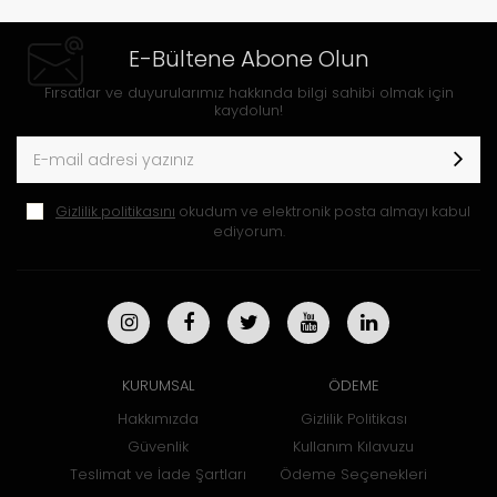
E-Bültene Abone Olun
Fırsatlar ve duyurularımız hakkında bilgi sahibi olmak için
kaydolun!
Gizlilik politikasını
okudum ve elektronik posta almayı kabul
ediyorum.
KURUMSAL
ÖDEME
Hakkımızda
Gizlilik Politikası
Güvenlik
Kullanım Kılavuzu
Teslimat ve İade Şartları
Ödeme Seçenekleri