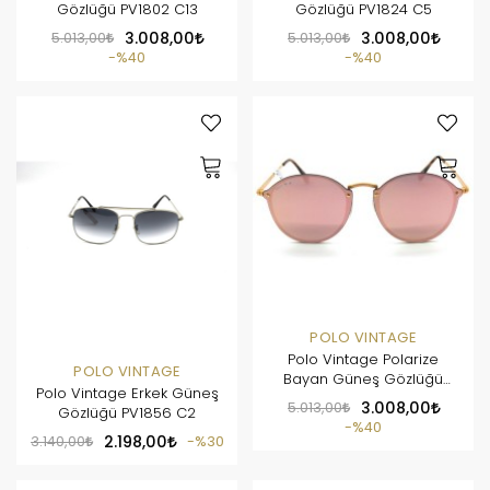
Gözlüğü PV1802 C13
Gözlüğü PV1824 C5
5.013,00
3.008,00
5.013,00
3.008,00
%40
%40
POLO VINTAGE
Polo Vintage Polarize
POLO VINTAGE
Bayan Güneş Gözlüğü
Polo Vintage Erkek Güneş
PV1823 C1
5.013,00
3.008,00
Gözlüğü PV1856 C2
%40
3.140,00
2.198,00
%30