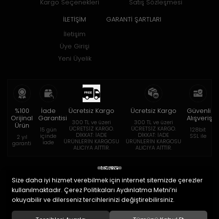
Kargo Seçenekleri
Satış Sözleşmesi
İLETİŞİM
GARANTİ ŞARTLARI
İletişim
Üye Girişi
Yeni Üyelik
%100
İade
Ücretsiz Kargo
Ücretsiz Kargo
Güvenli
Orijinal
Garantisi
Alışveriş
300 TL ve üzeri
300 TL ve üzeri
Ürün
ÜCRETSİZ KARGO.
ÜCRETSİZ KARGO.
15 gün
128bit
DİKKAT: İADE
DİKKAT: İADE
içinde
SSL ile
2 yıl
ÜRÜNLERİN KARGOSU
ÜRÜNLERİN KARGOSU
iade
garanti
ALICIYA AİTTİR.
ALICIYA AİTTİR.
Size daha iyi hizmet verebilmek için internet sitemizde çerezler
kullanılmaktadır. Çerez Politikaları Aydınlatma Metni’ni
okuyabilir ve dilerseniz tercihlerinizi değiştirebilirsiniz.
© 2020
Eymen Optik Lens Limited Şirketi
. Tüm hakları saklıdır.