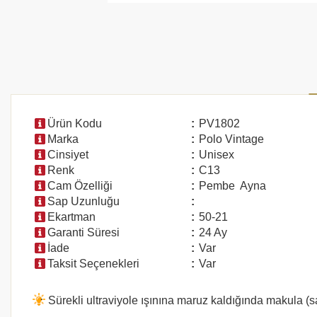
Ürün Kodu
:
PV1802
Marka
:
Polo Vintage
Cinsiyet
:
Unisex
Renk
:
C13
Cam Özelliği
:
Pembe Ayna
Sap Uzunluğu
:
Ekartman
:
50-21
Garanti Süresi
:
24 Ay
İade
:
Var
Taksit Seçenekleri
:
Var
Sürekli ultraviyole ışınına maruz kaldığında makula (s