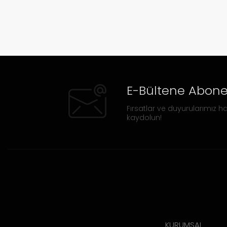
E-Bültene Abone
Fırsatlar ve duyurularımız ha
kaydolun!
KURUMSAL