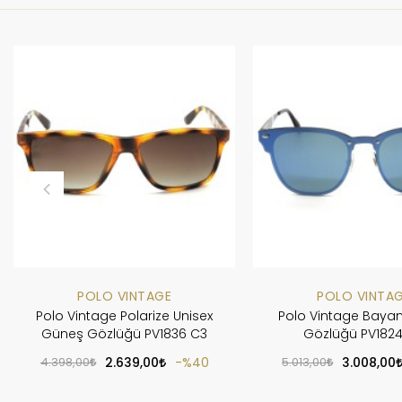
POLO VINTAGE
POLO VINTA
Polo Vintage Polarize Unisex
Polo Vintage Baya
Güneş Gözlüğü PV1836 C3
Gözlüğü PV182
4.398,00
2.639,00
%40
5.013,00
3.008,00