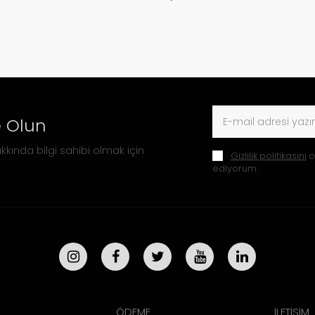
 Olun
kkında bilgi sahibi olmak için
Gizlilik politikasını
o
ediyorum.
ÖDEME
İLETİŞİM