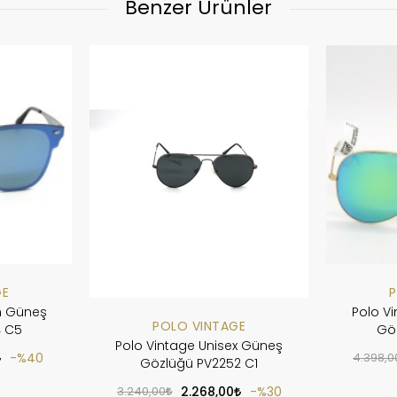
Benzer Ürünler
GE
P
n Güneş
Polo V
POLO VINTAGE
4 C5
Gö
Polo Vintage Unisex Güneş
%40
4.398,0
Gözlüğü PV2252 C1
3.240,00
2.268,00
%30