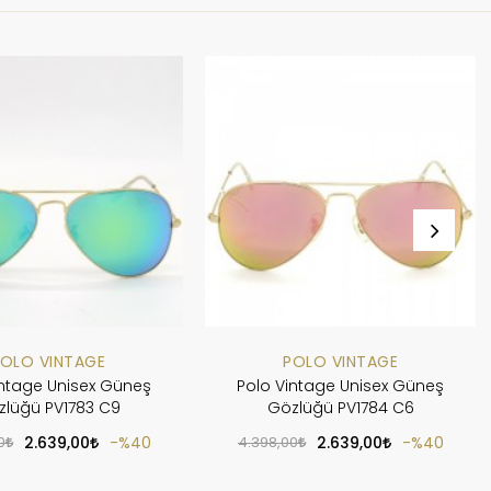
OLO VINTAGE
POLO VINTAGE
intage Unisex Güneş
Polo Vintage Unisex Güneş
zlüğü PV1783 C9
Gözlüğü PV1784 C6
0
2.639,00
%40
4.398,00
2.639,00
%40