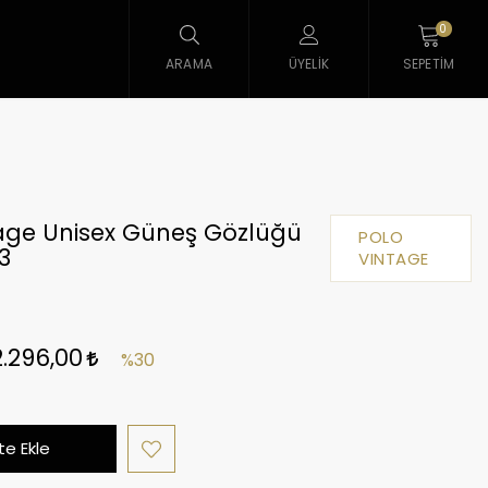
0
ARAMA
ÜYELIK
SEPETIM
tage Unisex Güneş Gözlüğü
POLO
3
VINTAGE
2.296,00
%30
e Ekle