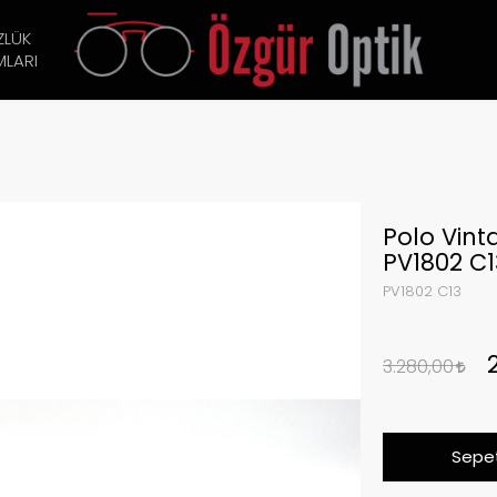
ZLÜK
LARI
Polo Vin
PV1802 C1
PV1802 C13
3.280,00
Sepet