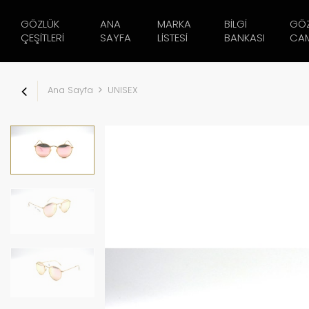
GÖZLÜK
ANA
MARKA
BILGI
GÖ
ÇEŞITLERI
SAYFA
LISTESI
BANKASI
CAM
Ana Sayfa
UNISEX