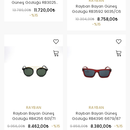
RAYBAN
Güneş Gözlüğü RB3025
Rayban Bayan Güneş
112/93
13.789,00
11.720,00
Gözlüğü RB3592 9035/C6
%15
10.304,00
8.758,00
%15
RAYBAN
RAYBAN
Rayban Bayan Güneş
Rayban Bayan Güneş
Gözlüğü RB4256 601/71
Gözlüğü RB4396 6679/87
9.956,00
8.462,00
%15
9.858,00
8.380,00
%15