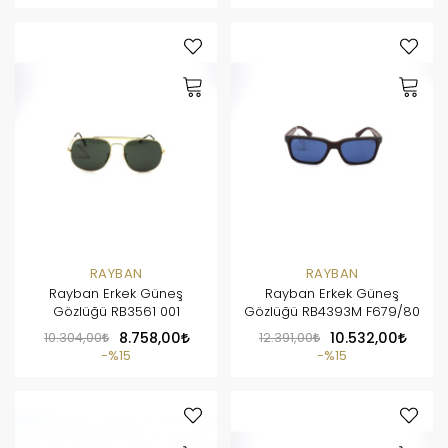
RAYBAN
RAYBAN
Rayban Erkek Güneş
Rayban Erkek Güneş
Gözlüğü RB3561 001
Gözlüğü RB4393M F679/80
10.304,00
8.758,00
12.391,00
10.532,00
%15
%15