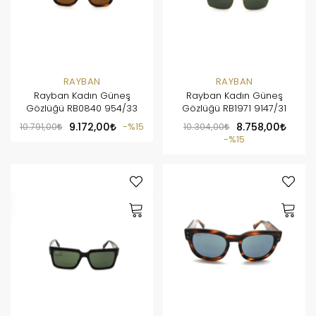
RAYBAN
RAYBAN
Rayban Kadın Güneş
Rayban Kadın Güneş
Gözlüğü RB0840 954/33
Gözlüğü RB1971 9147/31
10.791,00
9.172,00
%15
10.304,00
8.758,00
%15