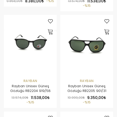
9.858,00
8.380,00
%15
13.574,00
11.538,00
%15
RAYBAN
RAYBAN
Rayban Unisex Güneş
Rayban Unisex Güneş
Gözlüğü RB2204 919/58
Gözlüğü RB2205 901/31
13.574,00
11.538,00
10.999,00
9.350,00
%15
%15