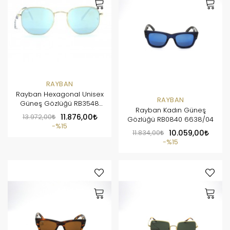
RAYBAN
Rayban Hexagonal Unisex
RAYBAN
Güneş Gözlüğü RB3548
Rayban Kadın Güneş
001/3051
13.972,00
11.876,00
Gözlüğü RB0840 6638/04
%15
11.834,00
10.059,00
%15