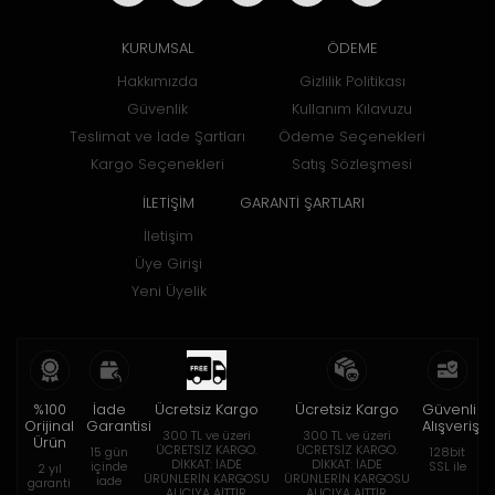
KURUMSAL
ÖDEME
Hakkımızda
Gizlilik Politikası
Güvenlik
Kullanım Kılavuzu
Teslimat ve İade Şartları
Ödeme Seçenekleri
Kargo Seçenekleri
Satış Sözleşmesi
İLETİŞİM
GARANTİ ŞARTLARI
İletişim
Üye Girişi
Yeni Üyelik
%100
İade
Ücretsiz Kargo
Ücretsiz Kargo
Güvenli
Orijinal
Garantisi
Alışveriş
300 TL ve üzeri
300 TL ve üzeri
Ürün
ÜCRETSİZ KARGO.
ÜCRETSİZ KARGO.
15 gün
128bit
DİKKAT: İADE
DİKKAT: İADE
içinde
SSL ile
2 yıl
ÜRÜNLERİN KARGOSU
ÜRÜNLERİN KARGOSU
iade
garanti
ALICIYA AİTTİR.
ALICIYA AİTTİR.