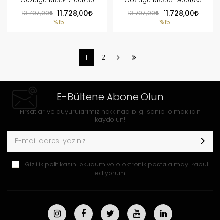
Gözlüğü RB3547 001/30
Gözlüğü RB3561 9001/A5
13.797,00
11.728,00
13.797,00
11.728,00
%15
%15
1
2
E-Bültene Abone Olun
Fırsatlar ve duyurularımız hakkında bilgi sahibi olmak için
kaydolun!
Gizlilik politikasını
okudum ve elektronik posta almayı kabul
ediyorum.