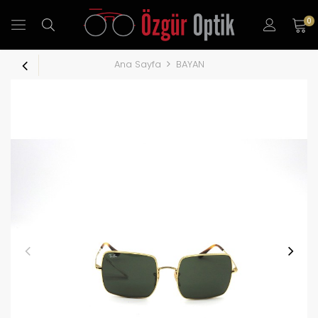
0
Ana Sayfa
BAYAN