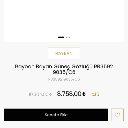
RAYBAN
Rayban Bayan Güneş Gözlüğü RB3592
9035/C6
RB3592 9035/C6
8.758,00
10.304,00
%15
Sepete Ekle