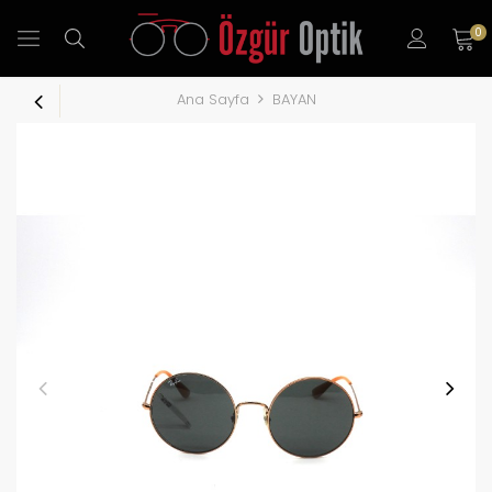
0
Ana Sayfa
BAYAN