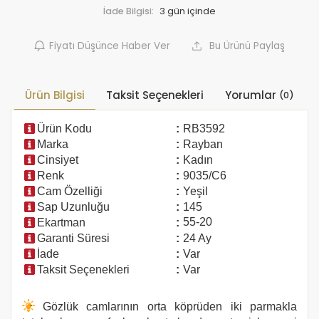
İade Bilgisi:
Fiyatı Düşünce Haber Ver
Bu Ürünü Paylaş
Ürün Bilgisi
Taksit Seçenekleri
Yorumlar
(0)
Ürün Kodu
:
RB3592
Marka
:
Rayban
Cinsiyet
:
Kadın
Renk
:
9035/C6
Cam Özelliği
:
Yeşil
Sap Uzunluğu
:
145
55-20
Ekartman
:
Garanti Süresi
:
24 Ay
İade
:
Var
Taksit Seçenekleri
:
Var
Gözlük camlarının orta köprüden iki parmakla