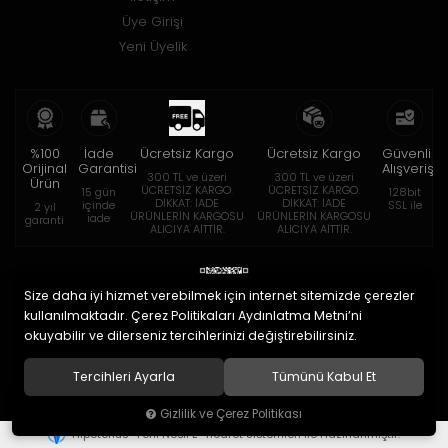
Üye Girişi
Yeni Üyelik
%100
İade
Ücretsiz Kargo
Ücretsiz Kargo
Güvenli
Orijinal
Garantisi
Alışveriş
300 TL ve üzeri
300 TL ve üzeri
Ürün
ÜCRETSİZ KARGO.
ÜCRETSİZ KARGO.
15 gün
128bit
DİKKAT: İADE
DİKKAT: İADE
içinde
SSL ile
2 yıl
ÜRÜNLERİN KARGOSU
ÜRÜNLERİN KARGOSU
iade
garanti
ALICIYA AİTTİR.
ALICIYA AİTTİR.
Size daha iyi hizmet verebilmek için internet sitemizde çerezler
kullanılmaktadır. Çerez Politikaları Aydınlatma Metni’ni
okuyabilir ve dilerseniz tercihlerinizi değiştirebilirsiniz.
© 2020
Eymen Optik Lens Limited Şirketi
. Tüm hakları saklıdır.
Tercihleri Ayarla
Tümünü Kabul Et
Gizlilik ve Çerez Politikası
®
Hipotenüs
Yeni Nesil E-Ticaret Sistemleri ile Hazırlanmıştır.