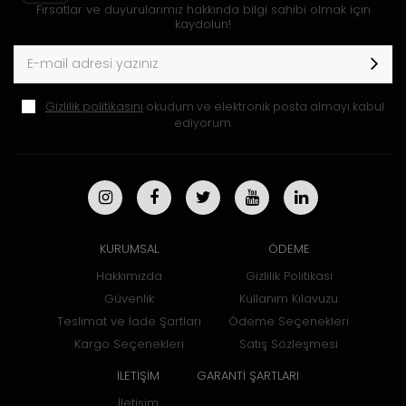
Fırsatlar ve duyurularımız hakkında bilgi sahibi olmak için
kaydolun!
Gizlilik politikasını
okudum ve elektronik posta almayı kabul
ediyorum.
KURUMSAL
ÖDEME
Hakkımızda
Gizlilik Politikası
Güvenlik
Kullanım Kılavuzu
Teslimat ve İade Şartları
Ödeme Seçenekleri
Kargo Seçenekleri
Satış Sözleşmesi
İLETİŞİM
GARANTİ ŞARTLARI
İletişim