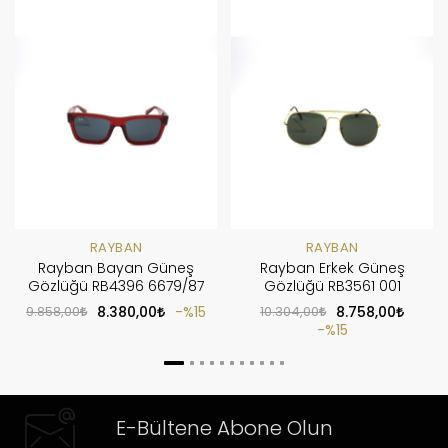
RAYBAN
RAYBAN
Rayban Bayan Güneş
Rayban Erkek Güneş
Gözlüğü RB4396 6679/87
Gözlüğü RB3561 001
9.858,00
8.380,00
%15
10.304,00
8.758,00
%15
E-Bültene Abone Olun