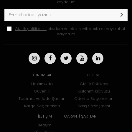
kaydolun!
Gizlilik politikasını
okudum ve elektronik posta almayı kabul
ediyorum.
KURUMSAL
ÖDEME
Hakkımızda
Gizlilik Politikası
Güvenlik
Kullanım Kılavuzu
Teslimat ve İade Şartları
Ödeme Seçenekleri
Kargo Seçenekleri
Satış Sözleşmesi
İLETİŞİM
GARANTİ ŞARTLARI
İletişim