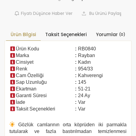
Fiyatı Düşünce Haber Ver
Bu Ürünü Paylaş
Ürün Bilgisi
Taksit Seçenekleri
Yorumlar
(0)
Ürün Kodu
:
RB0840
Marka
:
Rayban
Cinsiyet
:
Kadın
Renk
:
954/33
Cam Özelliği
:
Kahverengi
Sap Uzunluğu
:
145
Ekartman
:
51-21
Garanti Süresi
:
24 Ay
İade
:
Var
Taksit Seçenekleri
:
Var
Gözlük camlarının orta köprüden iki parmakla
tutularak ve fazla bastırılmadan temizlenmesi