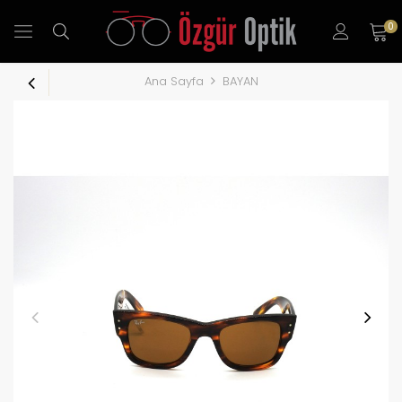
0
Ana Sayfa
BAYAN