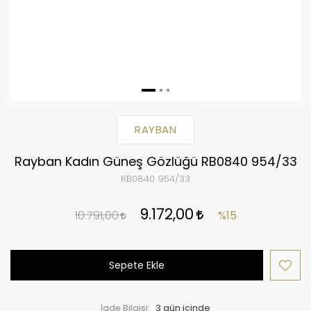
RAYBAN
Rayban Kadın Güneş Gözlüğü RB0840 954/33
RB0840 954/33
9.172,00
10.791,00
%15
Sepete Ekle
İade Bilgisi: