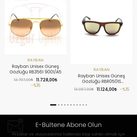
RAYBAN
Rayban Unisex Güneş
RAYBAN
Gözlüğü RB3561 9001/A5
Rayban Unisex Güneş
13.797,00
11.728,00
Gözlüğü RBR0501S
%15
6710/20
13.087,00
11.124,00
%15
E-Bültene Abone Olun
Fırsatlar ve duyurularımız hakkında bilgi sahibi olmak için