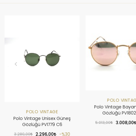
POLO VINTA
Polo Vintage Baya
POLO VINTAGE
Gözlüğü PV1802
Polo Vintage Unisex Güneş
5.013,00
3.008,00
Gözlüğü PV1779 C6
3.280,00
2.296,00
%30