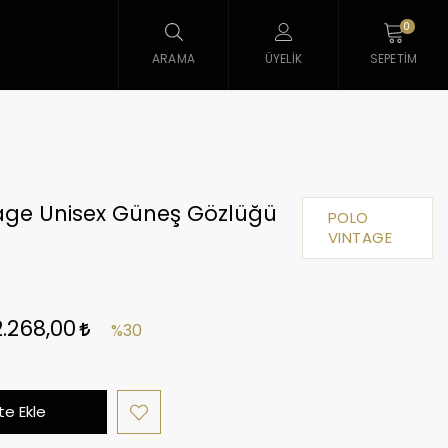
0
ARAMA
ÜYELIK
SEPETIM
tage Unisex Güneş Gözlüğü
POLO
1
VINTAGE
2.268,00
%30
e Ekle