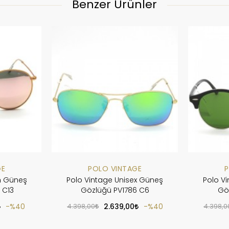
Benzer Ürünler
GE
POLO VINTAGE
P
n Güneş
Polo Vintage Unisex Güneş
Polo V
 C13
Gözlüğü PV1786 C6
Gö
%40
4.398,00
2.639,00
%40
4.398,0