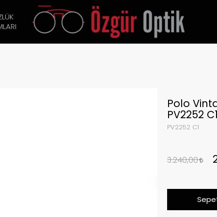
ZLÜK
LARI
Polo Vin
PV2252 C
PV2252 C1
3.240,00
Sepet