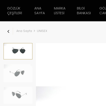
GÖZLÜK
ANA
MARKA
BILGI
GÖ
ÇEŞITLERI
SAYFA
LISTESI
BANKASI
CAM
Ana Sayfa
UNISEX