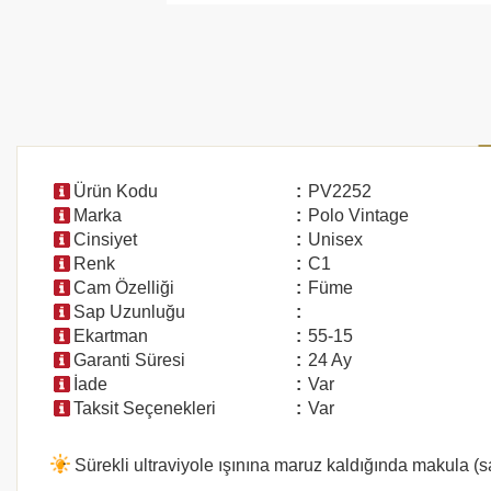
Ürün Kodu
:
PV2252
Marka
:
Polo Vintage
Cinsiyet
:
Unisex
Renk
:
C1
Cam Özelliği
:
Füme
Sap Uzunluğu
:
Ekartman
:
55-15
Garanti Süresi
:
24 Ay
İade
:
Var
Taksit Seçenekleri
:
Var
Sürekli ultraviyole ışınına maruz kaldığında makula (s