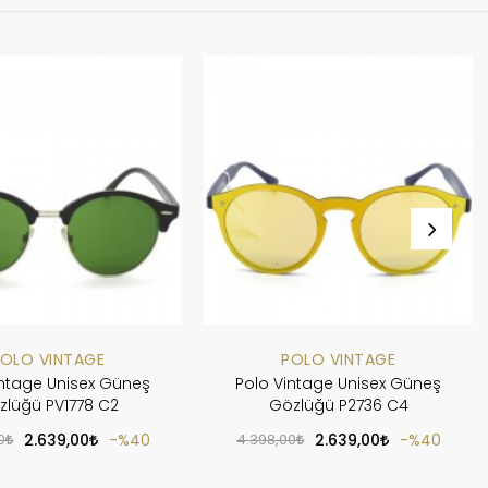
OLO VINTAGE
POLO VINTAGE
intage Unisex Güneş
Polo Vintage Unisex Güneş
zlüğü PV1778 C2
Gözlüğü P2736 C4
0
2.639,00
%40
4.398,00
2.639,00
%40