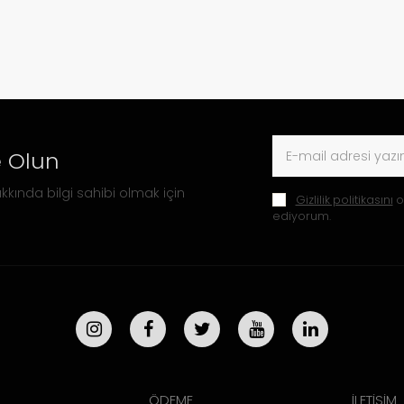
 Olun
kkında bilgi sahibi olmak için
Gizlilik politikasını
o
ediyorum.
ÖDEME
İLETİŞİM