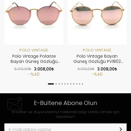
POLO VINTAGE
POLO VINTAGE
Polo Vintage Polarize
Polo Vintage Bayan
Bayan Güneş Gözlüğü
Güneş Gözlüğü PV1802
PV1823 C1
C13
5.013,00
3.008,00
5.013,00
3.008,00
%40
%40
E-Bültene Abone Olun
Fırsatlar ve duyurularımız hakkında bilgi sahibi olmak için
kaydolun!