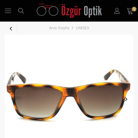
0
Ana Sayfa
UNISEX