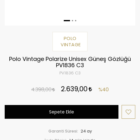
POLO
VINTAGE
Polo Vintage Polarize Unisex Güneş Gözlüğü
PV1836 C3
PV1836 C3
2.639,00
4.398,00
%40
Sepete Ekle
Garanti Süresi:
24 ay