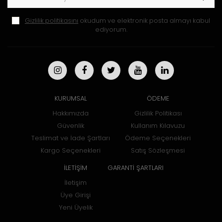
Gizlilik politikasını
okudum ve elektronik posta almayı kabul
ediyorum.
KURUMSAL
ÖDEME
Hakkımızda
Gizlilik Politikası
Güvenlik
Kullanım Kılavuzu
Teslimat ve İade Şartları
Ödeme Seçenekleri
Kargo Seçenekleri
Satış Sözleşmesi
İLETİŞİM
GARANTİ ŞARTLARI
İletişim
Üye Girişi
Yeni Üyelik