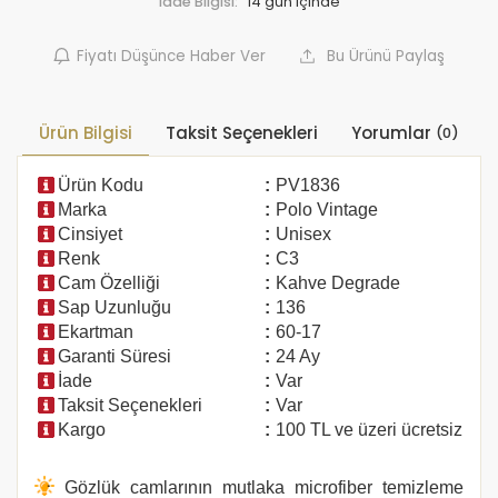
İade Bilgisi:
Fiyatı Düşünce Haber Ver
Bu Ürünü Paylaş
Ürün Bilgisi
Taksit Seçenekleri
Yorumlar
(0)
Ürün Kodu
:
PV1836
Marka
:
Polo Vintage
Cinsiyet
:
Unisex
Renk
:
C3
Cam Özelliği
:
Kahve Degrade
Sap Uzunluğu
:
136
Ekartman
:
60-17
Garanti Süresi
:
24 Ay
İade
:
Var
Taksit Seçenekleri
:
Var
Kargo
:
100 TL ve üzeri ücretsiz
Gözlük camlarının mutlaka microfiber temizleme