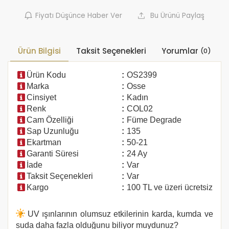
Fiyatı Düşünce Haber Ver
Bu Ürünü Paylaş
Ürün Bilgisi
Taksit Seçenekleri
Yorumlar
(0)
Ürün Kodu
:
OS2399
Marka
:
Osse
Cinsiyet
:
Kadın
Renk
:
COL02
Cam Özelliği
:
Füme Degrade
Sap Uzunluğu
:
135
Ekartman
:
50-21
Garanti Süresi
:
24 Ay
İade
:
Var
Taksit Seçenekleri
:
Var
Kargo
:
100 TL ve üzeri ücretsiz
UV ışınlarının olumsuz etkilerinin karda, kumda ve
suda daha fazla olduğunu biliyor muydunuz?