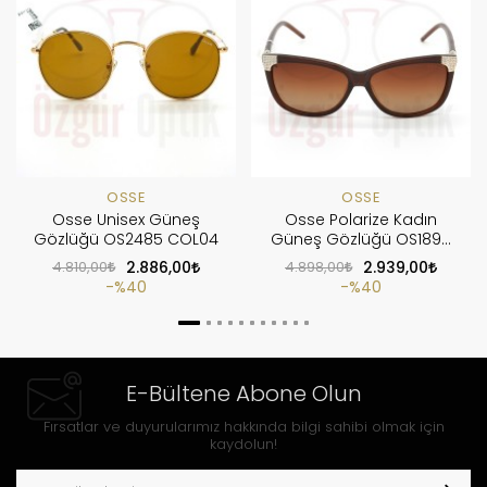
OSSE
OSSE
Osse Unisex Güneş
Osse Polarize Kadın
Gözlüğü OS2485 COL04
Güneş Gözlüğü OS1899
COL3
4.810,00
2.886,00
4.898,00
2.939,00
%40
%40
E-Bültene Abone Olun
Fırsatlar ve duyurularımız hakkında bilgi sahibi olmak için
kaydolun!