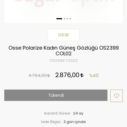
OSSE
Osse Polarize Kadın Güneş Gözlüğü OS2399
COL02
OS2399 COL02
2.876,00
4.794,00
%40
Tükendi
Garanti Süresi:
24 ay
İade Bilgisi: