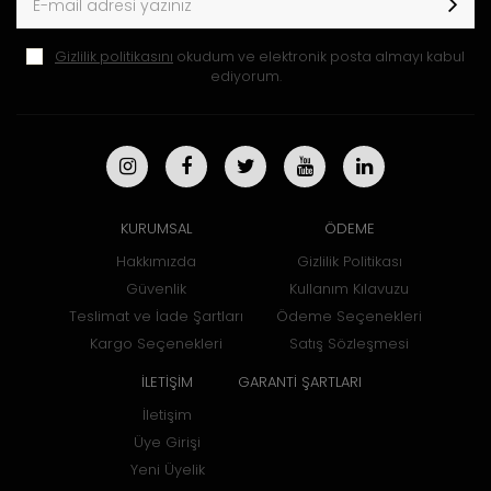
Gizlilik politikasını
okudum ve elektronik posta almayı kabul
ediyorum.
KURUMSAL
ÖDEME
Hakkımızda
Gizlilik Politikası
Güvenlik
Kullanım Kılavuzu
Teslimat ve İade Şartları
Ödeme Seçenekleri
Kargo Seçenekleri
Satış Sözleşmesi
İLETİŞİM
GARANTİ ŞARTLARI
İletişim
Üye Girişi
Yeni Üyelik