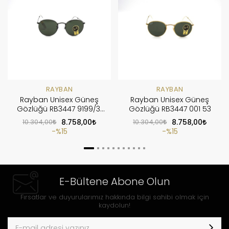
RAYBAN
RAYBAN
Rayban Unisex Güneş
Rayban Unisex Güneş
Gözlüğü RB3447 9199/31
Gözlüğü RB3447 001 53
53
10.304,00
8.758,00
10.304,00
8.758,00
%15
%15
E-Bültene Abone Olun
Fırsatlar ve duyurularımız hakkında bilgi sahibi olmak için
kaydolun!