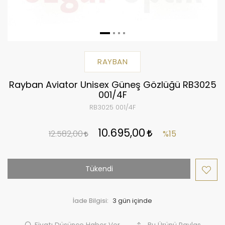
RAYBAN
Rayban Aviator Unisex Güneş Gözlüğü RB3025
001/4F
RB3025 001/4F
10.695,00
12.582,00
%15
Tükendi
İade Bilgisi: