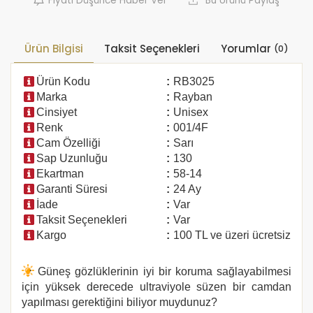
Fiyatı Düşünce Haber Ver
Bu Ürünü Paylaş
Ürün Bilgisi
Taksit Seçenekleri
Yorumlar
(0)
Ürün Kodu
:
RB3025
Marka
:
Rayban
Cinsiyet
:
Unisex
Renk
:
001/4F
Cam Özelliği
:
Sarı
Sap Uzunluğu
:
130
Ekartman
:
58-14
Garanti Süresi
:
24 Ay
İade
:
Var
Taksit Seçenekleri
:
Var
Kargo
:
100 TL ve üzeri ücretsiz
Güneş gözlüklerinin iyi bir koruma sağlayabilmesi
için yüksek derecede ultraviyole süzen bir camdan
yapılması gerektiğini biliyor muydunuz?