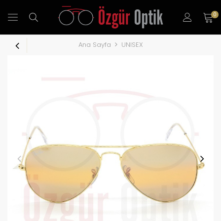
0
Ana Sayfa
UNISEX