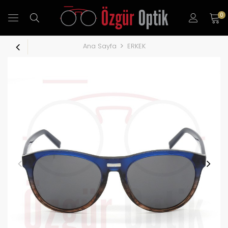
0
Ana Sayfa
ERKEK