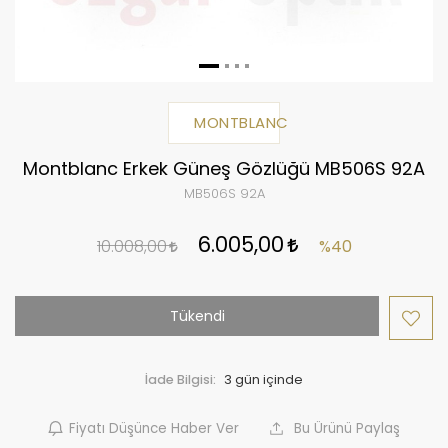
MONTBLANC
Montblanc Erkek Güneş Gözlüğü MB506S 92A
MB506S 92A
6.005,00
10.008,00
%40
Tükendi
İade Bilgisi:
Fiyatı Düşünce Haber Ver
Bu Ürünü Paylaş