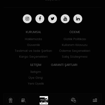
KURUMSAL
ÖDEME
Hakkımızda
Gizlilik Politikası
Güvenlik
Kullanım Kılavuzu
Teslimat ve İade Şartları
Ödeme Seçenekleri
Kargo Seçenekleri
Satış Sözleşmesi
İLETİŞİM
GARANTİ ŞARTLARI
İletişim
Üye Girişi
Yeni Üyelik