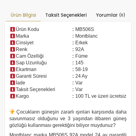
Ürün Bilgisi
Taksit Seçenekleri
Yorumlar
(0)
Ürün Kodu
:
MB506S
Marka
:
Montblanc
Cinsiyet
:
Erkek
Renk
:
92A
Cam Özelliği
:
Füme
Sap Uzunluğu
:
145
Ekartman
:
58-19
Garanti Süresi
:
24 Ay
İade
:
Var
Taksit Seçenekleri
:
Var
Kargo
:
100 TL ve üzeri ücretsiz
Çocukların güneşin zararlı ışınları karşısında daha
savunmasız olduğunu ve 3 yaşından itibaren güneş
gözlüğü kullanması gerektiğini biliyor muydunuz?
Montblanc marka
MB506S 92A
model 24 ay garantili