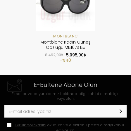
MONTBLANC
Montblanc Kadın Güneş
Gözlüğü MB167S B5
8.492,00
5.095,00
%40
E-Bültene Abone Olun
Fırsatlar ve duyurularımız hakkında bilgi sahibi olmak için
kaydolun!
Gizlilik politikasını
okudum ve elektronik posta almayı kabul
ediyorum.