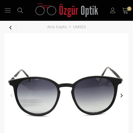
0
Ana Sayfa
UNISEX