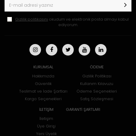
Gizlilik politikasını
okudum ve elektronik posta almayı kabul
ediyorum.
KURUMSAL
ÖDEME
Hakkımızda
Gizlilik Politikası
Güvenlik
Kullanım Kılavuzu
Teslimat ve İade Şartları
Ödeme Seçenekleri
Kargo Seçenekleri
Satış Sözleşmesi
İLETİŞİM
GARANTİ ŞARTLARI
İletişim
Üye Girişi
Yeni Üyelik