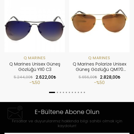
Q MARINES
Q MARINES
Q Marines Unisex Güneş
Q Marines Polarize Unisex
Gözlüğü Y110 C3
Güneş Gözlüğü QM170
C01
5.244,00
2.622,00
5.656,00
2.828,00
%50
%50
E-Bültene Abone Olun
Fırsatlar ve duyurularımız hakkında bilgi sahibi olmak için
kaydolun!