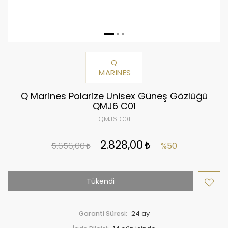
Q
MARINES
Q Marines Polarize Unisex Güneş Gözlüğü
QMJ6 C01
QMJ6 C01
2.828,00
5.656,00
%50
Tükendi
Garanti Süresi:
24 ay