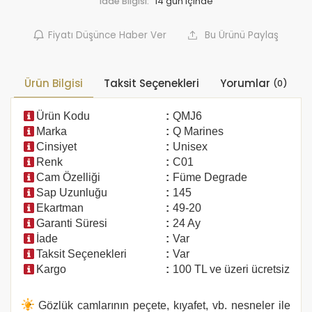
İade Bilgisi:
Fiyatı Düşünce Haber Ver
Bu Ürünü Paylaş
Ürün Bilgisi
Taksit Seçenekleri
Yorumlar
(0)
Ürün Kodu
:
QMJ6
Marka
:
Q Marines
Cinsiyet
:
Unisex
Renk
:
C01
Cam Özelliği
:
Füme Degrade
Sap Uzunluğu
:
145
Ekartman
:
49-20
Garanti Süresi
:
24 Ay
İade
:
Var
Taksit Seçenekleri
:
Var
Kargo
:
100 TL ve üzeri ücretsiz
Gözlük camlarının peçete, kıyafet, vb. nesneler ile