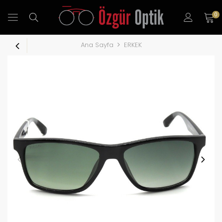
0
Ana Sayfa
ERKEK