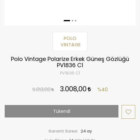
POLO
VINTAGE
Polo Vintage Polarize Erkek Güneş Gözlüğü
PV1836 C1
PV1836 C1
3.008,00
5.013,00
%40
Tükendi
Garanti Süresi:
24 ay