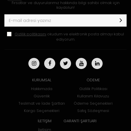
Fırsatlar ve duyurularımız hakkında bilgi sahibi olmak için
kaydolun!
Gizlilik politikasını
okudum ve elektronik posta almayı kabul
ediyorum.
KURUMSAL
ÖDEME
Hakkımızda
Gizlilik Politikası
Güvenlik
Kullanım Kılavuzu
Teslimat ve İade Şartları
Ödeme Seçenekleri
Kargo Seçenekleri
Satış Sözleşmesi
İLETİŞİM
GARANTİ ŞARTLARI
İletişim