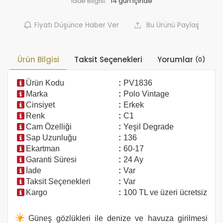
İade Bilgisi:
Fiyatı Düşünce Haber Ver
Bu Ürünü Paylaş
Ürün Bilgisi
Taksit Seçenekleri
Yorumlar
(0)
Ürün Kodu
:
PV1836
Marka
:
Polo Vintage
Cinsiyet
:
Erkek
Renk
:
C1
Cam Özelliği
:
Yeşil Degrade
Sap Uzunluğu
:
136
Ekartman
:
60-17
Garanti Süresi
:
24 Ay
İade
:
Var
Taksit Seçenekleri
:
Var
Kargo
:
100 TL ve üzeri ücretsiz
Güneş gözlükleri ile denize ve havuza girilmesi