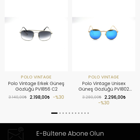
POLO VINTAGE
POLO VINTAGE
Polo Vintage Erkek Güneş
Polo Vintage Unisex
Gözlüğü PV1856 C2
Güneş Gözlüğü PV1802
C11
3.140,00
2.198,00
%30
3.280,00
2.296,00
%30
E-Bültene Abone Olun