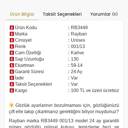
Ürün Bilgisi
Taksit Seçenekleri
Yorumlar
(0)
Ürün Kodu
:
RB3449
Marka
:
Rayban
Cinsiyet
:
Unisex
Renk
:
001/13
Cam Özelliği
:
Kahve
Sap Uzunluğu
:
130
Ekartman
:
59-14
Garanti Süresi
:
24 Ay
İade
:
Var
Taksit Seçenekleri
:
Var
Kargo
:
100 TL ve üzeri ücretsiz
Gözlük ayarlarının bozulmaması için, gözlüğünüzü
çift elle takıp çıkartmanız gerektiğini biliyor muydunuz?
Rayban marka
RB3449 001/13
model 24 ay garantili
güneş gözlüğü orijinal kutusu, temizleme bezi ve