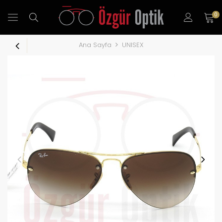
0
Ana Sayfa
UNISEX