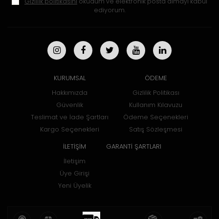
Gizlilik politikasını
okudum ve elektronik posta almayı kabul
ediyorum.
KURUMSAL
ÖDEME
Hakkımızda
Gizlilik Politikası
Güvenlik
Kullanım Kılavuzu
Teslimat ve İade Şartları
Ödeme Seçenekleri
Kargo Seçenekleri
Satış Sözleşmesi
İLETİŞİM
GARANTİ ŞARTLARI
İletişim
Üye Girişi
Yeni Üyelik