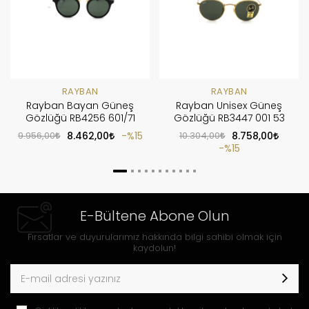
RAYBAN
RAYBAN
Rayban Bayan Güneş
Rayban Unisex Güneş
Gözlüğü RB4256 601/71
Gözlüğü RB3447 001 53
9.956,00
8.462,00
%15
10.304,00
8.758,00
%15
E-Bültene Abone Olun
Fırsatlar ve duyurularımız hakkında bilgi sahibi olmak için
kaydolun!