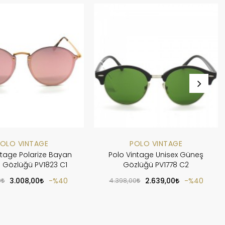
OLO VINTAGE
POLO VINTAGE
ntage Polarize Bayan
Polo Vintage Unisex Güneş
 Gözlüğü PV1823 C1
Gözlüğü PV1778 C2
0
3.008,00
%40
4.398,00
2.639,00
%40