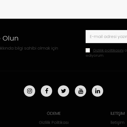
 Olun
kkında bilgi sahibi olmak için
Gizlilik politikasını
o
ediyorum.
ÖDEME
İLETİŞİM
Gizlilik Politikası
İletişim