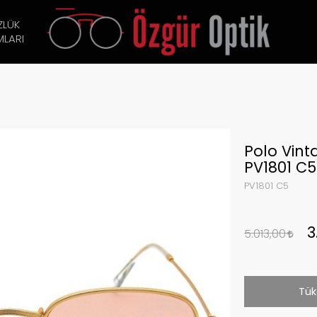
ZLÜK
LARI
Polo Vin
PV1801 C5
PV1801 C5
3
5.013,00
Tük