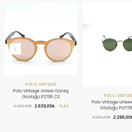
POLO VINTAGE
Polo Vintage Unisex Güneş
POLO VINTA
Gözlüğü P2736 C3
Polo Vintage Unise
4.398,00
2.639,00
%40
Gözlüğü PV177
3.280,00
2.296,00