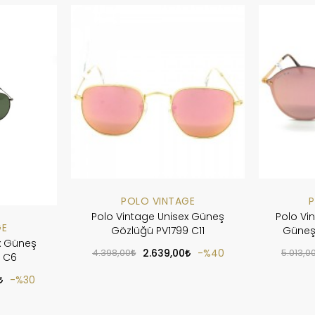
POLO VINTAGE
P
Polo Vintage Unisex Güneş
Polo Vi
GE
Gözlüğü PV1799 C11
Güneş
x Güneş
4.398,00
2.639,00
%40
5.013,0
9 C6
%30