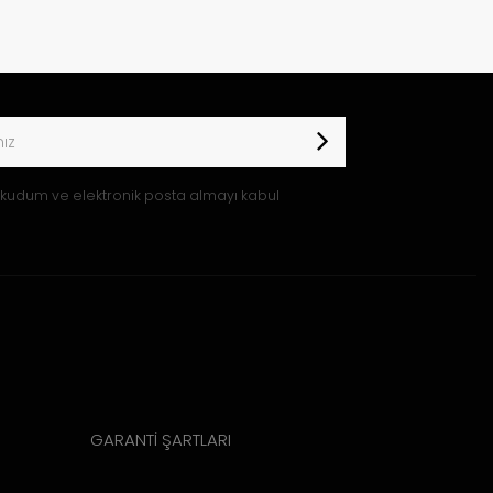
kudum ve elektronik posta almayı kabul
GARANTİ ŞARTLARI