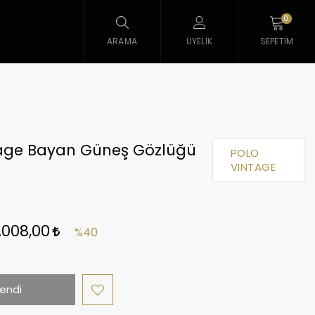
0
ARAMA
ÜYELIK
SEPETIM
tage Bayan Güneş Gözlüğü
POLO
VINTAGE
.008,00
%40
endi