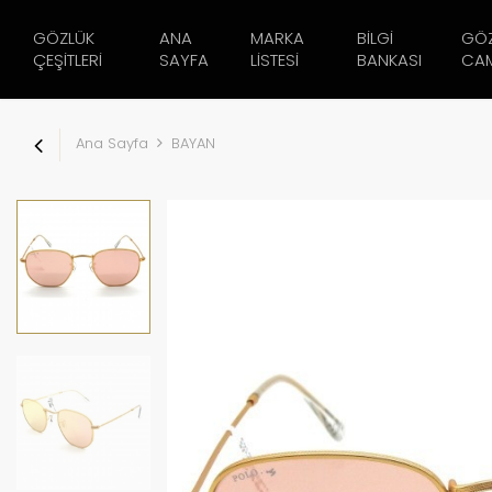
GÖZLÜK
ANA
MARKA
BILGI
GÖ
ÇEŞITLERI
SAYFA
LISTESI
BANKASI
CAM
Ana Sayfa
BAYAN