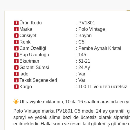
Ürün Kodu
:
PV1801
Marka
:
Polo Vintage
Cinsiyet
:
Bayan
Renk
:
C5
Cam Özelliği
:
Pembe Aynalı Kristal
Sap Uzunluğu
:
145
Ekartman
:
51-21
Garanti Süresi
:
24 Ay
İade
:
Var
Taksit Seçenekleri
:
Var
Kargo
:
100 TL ve üzeri ücretsiz
Ultraviyole miktarının, 10 ila 16 saatleri arasında e
Polo Vintage marka PV1801 C5
model 24 ay garantili g
spreyi ve yedek silme bezi de ücretsiz olarak siparişin
edilmektedir. Hafta sonu ve resmi tatil günleri iş gününe d