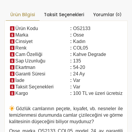
Ürün Bilgisi
Taksit Seçenekleri
Yorumlar
(0)
Ürün Kodu
:
OS2133
Marka
:
Osse
Cinsiyet
:
Kadın
Renk
:
COL05
Cam Özelliği
:
Kahve Degrade
Sap Uzunluğu
:
135
Ekartman
:
54-20
Garanti Süresi
:
24 Ay
İade
:
Var
Taksit Seçenekleri
:
Var
Kargo
:
100 TL ve üzeri ücretsiz
Gözlük camlarının peçete, kıyafet, vb. nesneler ile
temizlenmesi durumunda camlar çizileceğini ve görme
kalitesinin düşeceğini biliyor muydunuz?
Osse marka
OS2133 COL05
model 24 ay garantili