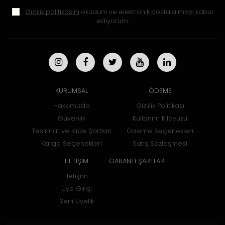
Gizlilik politikasını
okudum ve elektronik posta almayı kabul
ediyorum.
KURUMSAL
ÖDEME
Hakkımızda
Gizlilik Politikası
Güvenlik
Kullanım Kılavuzu
Teslimat ve İade Şartları
Ödeme Seçenekleri
Kargo Seçenekleri
Satış Sözleşmesi
İLETİŞİM
GARANTİ ŞARTLARI
İletişim
Üye Girişi
Yeni Üyelik