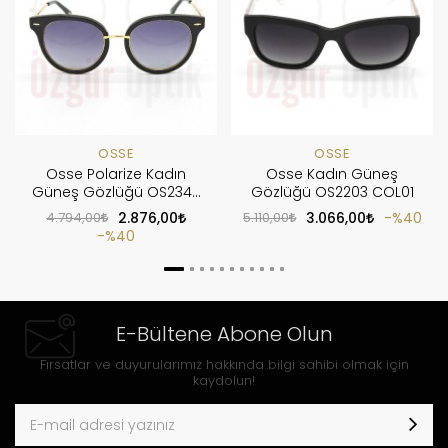
OSSE
OSSE
Osse Polarize Kadın
Osse Kadın Güneş
Güneş Gözlüğü OS2348
Gözlüğü OS2203 COL01
C1
4.794,00
2.876,00
5.110,00
3.066,00
%40
%40
E-Bültene Abone Olun
Fırsatlar ve duyurularımız hakkında bilgi sahibi olmak için
kaydolun!