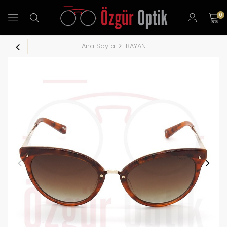
0
Ana Sayfa
BAYAN