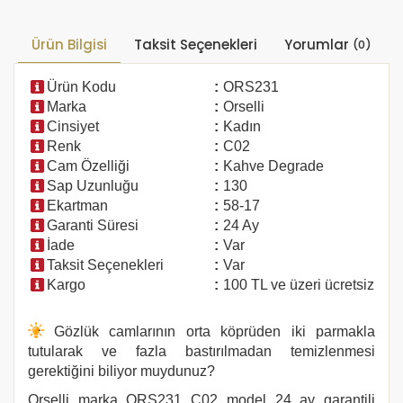
Ürün Bilgisi
Taksit Seçenekleri
Yorumlar
(0)
Ürün Kodu
:
ORS231
Marka
:
Orselli
Cinsiyet
:
Kadın
Renk
:
C02
Cam Özelliği
:
Kahve Degrade
Sap Uzunluğu
:
130
Ekartman
:
58-17
Garanti Süresi
:
24 Ay
İade
:
Var
Taksit Seçenekleri
:
Var
Kargo
:
100 TL ve üzeri ücretsiz
Gözlük camlarının orta köprüden iki parmakla
tutularak ve fazla bastırılmadan temizlenmesi
gerektiğini biliyor muydunuz?
Orselli marka
ORS231 C02
model 24 ay garantili