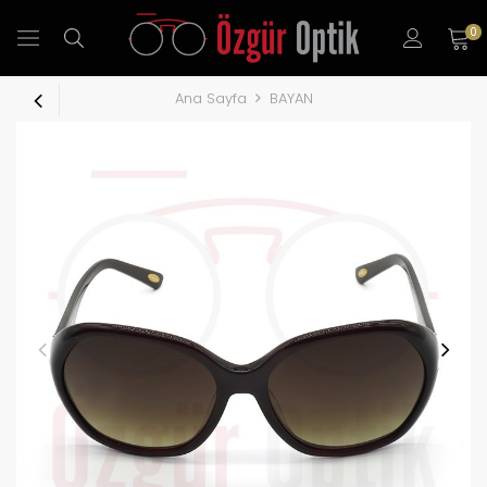
0
Ana Sayfa
BAYAN