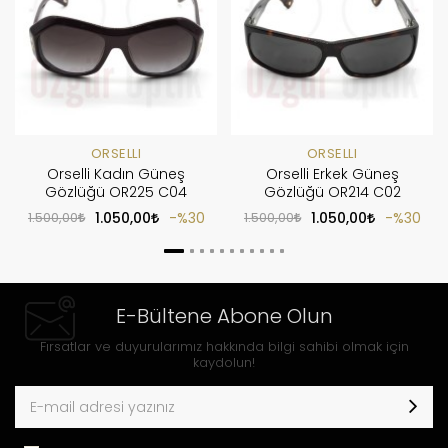
ORSELLI
ORSELLI
Orselli Kadın Güneş
Orselli Erkek Güneş
Gözlüğü OR225 C04
Gözlüğü OR214 C02
1.500,00
1.050,00
%30
1.500,00
1.050,00
%30
E-Bültene Abone Olun
Fırsatlar ve duyurularımız hakkında bilgi sahibi olmak için
kaydolun!