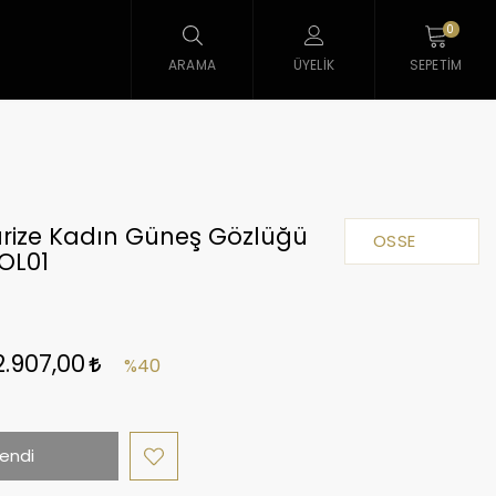
0
ARAMA
ÜYELIK
SEPETIM
arize Kadın Güneş Gözlüğü
OSSE
OL01
2.907,00
%40
endi