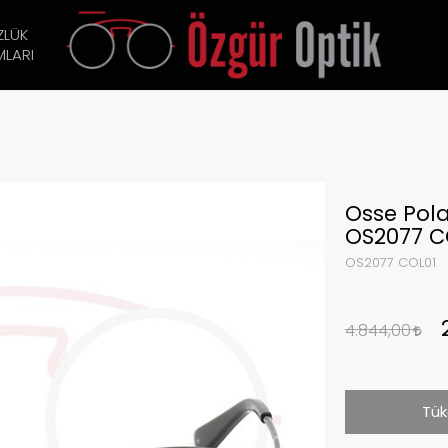
ZLÜK
LARI
Osse Pol
OS2077 C
OS2077 COL01
4.844,00
Tük