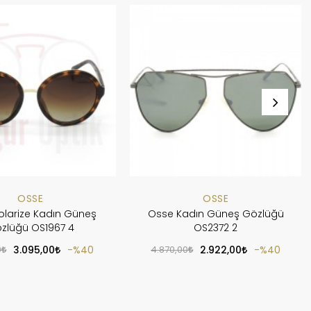
OSSE
OSSE
olarize Kadın Güneş
Osse Kadın Güneş Gözlüğü
zlüğü OS1967 4
OS2372 2
0
3.095,00
%40
4.870,00
2.922,00
%40