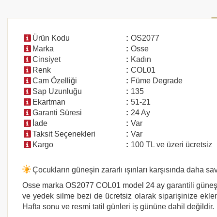
Ürün Kodu
:
OS2077
Marka
:
Osse
Cinsiyet
:
Kadın
Renk
:
COL01
Cam Özelliği
:
Füme Degrade
Sap Uzunluğu
:
135
Ekartman
:
51-21
Garanti Süresi
:
24 Ay
İade
:
Var
Taksit Seçenekleri
:
Var
Kargo
:
100 TL ve üzeri ücretsiz
Çocukların güneşin zararlı ışınları karşısında daha 
Osse marka
OS2077 COL01
model 24 ay garantili güneş 
ve yedek silme bezi de ücretsiz olarak siparişinize eklen
Hafta sonu ve resmi tatil günleri iş gününe dahil değildir.