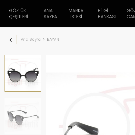
GÖZLÜK
ANA
MARKA
BILGI
GÖ
ÇEŞITLERI
SAYFA
LISTESI
BANKASI
CAM
Ana Sayfa
BAYAN