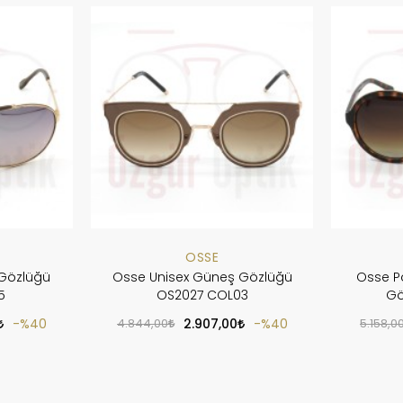
OSSE
Gözlüğü
Osse Unisex Güneş Gözlüğü
Osse P
5
OS2027 COL03
Gö
%40
4.844,00
2.907,00
%40
5.158,0