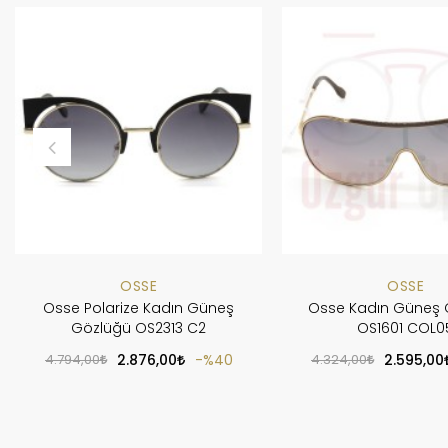
OSSE
OSSE
Osse Polarize Kadın Güneş
Osse Kadın Güneş 
Gözlüğü OS2313 C2
OS1601 COL0
4.794,00
2.876,00
%40
4.324,00
2.595,00