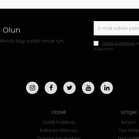
 Olun
kkında bilgi sahibi olmak için
Gizlilik politikasını
o
ediyorum.
ÖDEME
İLETİŞİM
Gizlilik Politikası
İletişim
Kullanım Kılavuzu
Üye Girişi
Ödeme Seçenekleri
Yeni Üyeli