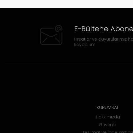
E-Bültene Abone
Fırsatlar ve duyurularımız ha
kaydolun!
KURUMSAL
Hakkımızda
Güvenlik
Teslimat ve İade Şartları