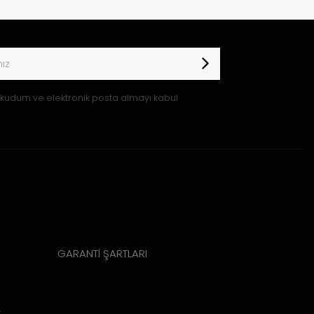
kudum ve elektronik posta almayı kabul
GARANTİ ŞARTLARI
k