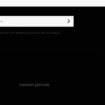
kudum ve elektronik posta almayı kabul
GARANTİ ŞARTLARI
k