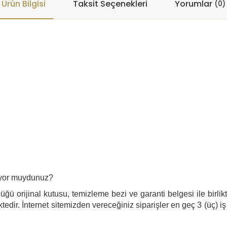
Ürün Bilgisi
Taksit Seçenekleri
Yorumlar
(0)
liyor muydunuz?
ğü orijinal kutusu, temizleme bezi ve garanti belgesi ile birlik
edir. İnternet sitemizden vereceğiniz siparişler en geç 3 (üç) iş