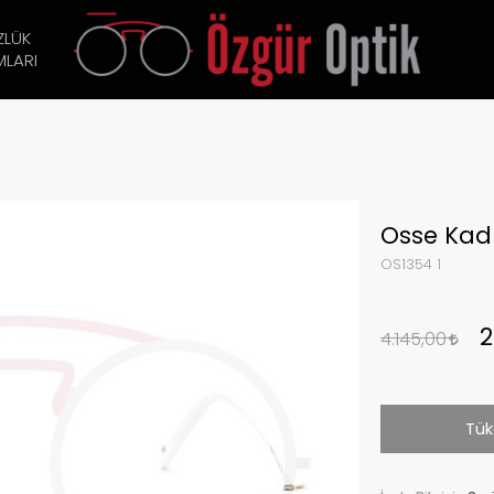
ZLÜK
LARI
Osse Kad
OS1354 1
2
4.145,00
Tük