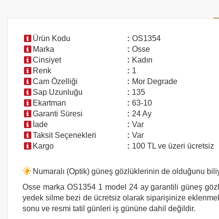
Ürün Kodu
:
OS1354
Marka
:
Osse
Cinsiyet
:
Kadın
Renk
:
1
Cam Özelliği
:
Mor Degrade
Sap Uzunluğu
:
135
Ekartman
:
63-10
Garanti Süresi
:
24 Ay
İade
:
Var
Taksit Seçenekleri
:
Var
Kargo
:
100 TL ve üzeri ücretsiz
Numaralı (Optik) güneş gözlüklerinin de olduğunu bi
Osse marka
OS1354 1
model 24 ay garantili güneş gözlü
yedek silme bezi de ücretsiz olarak siparişinize eklenmekt
sonu ve resmi tatil günleri iş gününe dahil değildir.