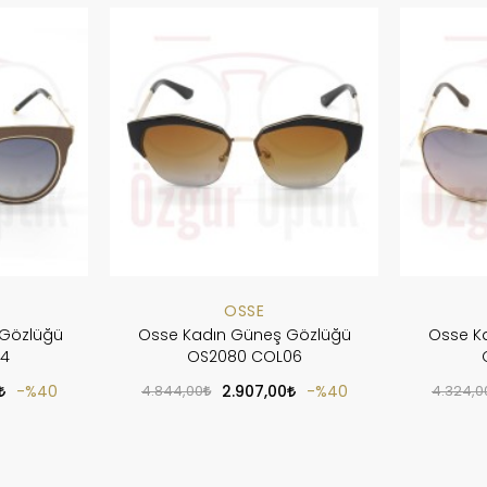
OSSE
 Gözlüğü
Osse Kadın Güneş Gözlüğü
Osse K
04
OS2080 COL06
%40
4.844,00
2.907,00
%40
4.324,0