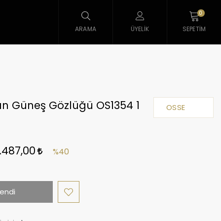
0
ARAMA
ÜYELIK
SEPETIM
ın Güneş Gözlüğü OS1354 1
OSSE
.487,00
%40
endi