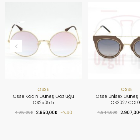
OSSE
OSSE
Osse Kadın Güneş Gözlüğü
Osse Unisex Güneş
OS2505 5
OS2027 COL
4.916,00
2.950,00
%40
4.844,00
2.907,00