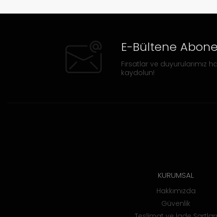
E-Bültene Abone
Fırsatlar ve duyurularımız ha
kaydolun!
KURUMSAL
Hakkımızda
Güvenlik
Teslimat ve İade Şartları