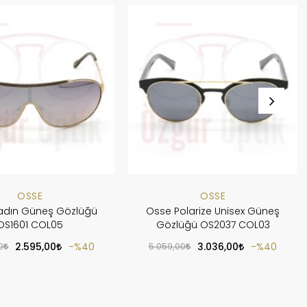
OSSE
OSSE
adın Güneş Gözlüğü
Osse Polarize Unisex Güneş
OS1601 COL05
Gözlüğü OS2037 COL03
0
2.595,00
%40
5.059,00
3.036,00
%40