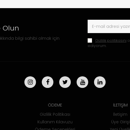
 Olun
kkında bilgi sahibi olmak için
Gizlilik politikasını
o
ediyorum.
ÖDEME
İLETİŞİM
Gizlilik Politikası
İletişim
Kullanım Kılavuzu
Üye Girişi
Ödeme Seçenekleri
Yeni Üyeli