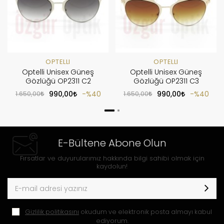
OPTELLI
OPTELLI
Optelli Unisex Güneş
Optelli Unisex Güneş
Gözlüğü OP2311 C2
Gözlüğü OP2311 C3
1.650,00
990,00
%40
1.650,00
990,00
%40
E-Bültene Abone Olun
Fırsatlar ve duyurularımız hakkında bilgi sahibi olmak için
kaydolun!
Gizlilik politikasını
okudum ve elektronik posta almayı kabul
ediyorum.