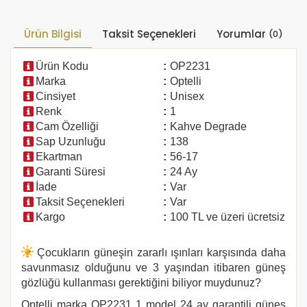
Ürün Bilgisi
Taksit Seçenekleri
Yorumlar
(0)
Ürün Kodu
:
OP2231
Marka
:
Optelli
Cinsiyet
:
Unisex
Renk
:
1
Cam Özelliği
:
Kahve Degrade
Sap Uzunluğu
:
138
Ekartman
:
56-17
Garanti Süresi
:
24 Ay
İade
:
Var
Taksit Seçenekleri
:
Var
Kargo
:
100 TL ve üzeri ücretsiz
Çocukların güneşin zararlı ışınları karşısında daha
savunmasız olduğunu ve 3 yaşından itibaren güneş
gözlüğü kullanması gerektiğini biliyor muydunuz?
Optelli marka
OP2231 1
model 24 ay garantili güneş