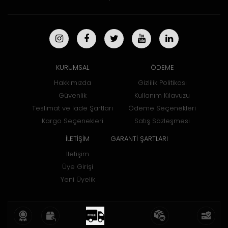
KURUMSAL
ÖDEME
Hakkımızda
Gizlilik Politikası
Güvenlik
Kullanım Kılavuzu
Teslimat ve İade Şartları
Ödeme Seçenekleri
Kargo Seçenekleri
Satış Sözleşmesi
İLETİŞİM
GARANTİ ŞARTLARI
İletişim
Üye Girişi
Yeni Üyelik