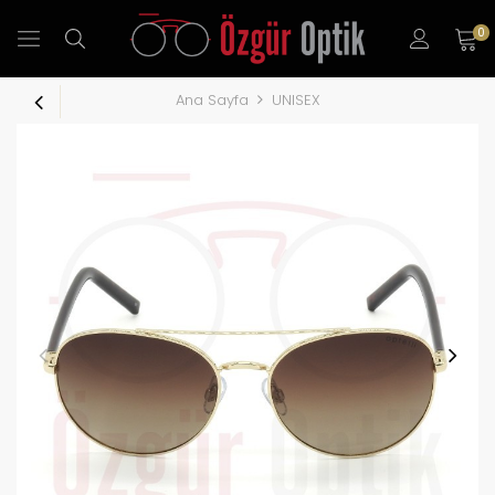
0
Ana Sayfa
UNISEX