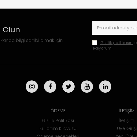
 Olun
kkında bilgi sahibi olmak için
Gizlilik politikasını
o
ediyorum.
ÖDEME
İLETİŞİM
Gizlilik Politikası
İletişim
Kullanım Kılavuzu
Üye Girişi
Ödeme Seçenekleri
Yeni Üyeli