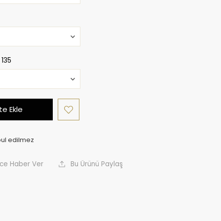
:
135
e Ekle
nce Haber Ver
Bu Ürünü Paylaş