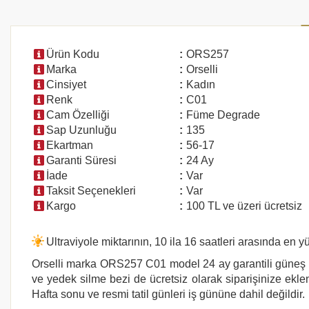
Ürün Kodu
:
ORS257
Marka
:
Orselli
Cinsiyet
:
Kadın
Renk
:
C01
Cam Özelliği
:
Füme Degrade
Sap Uzunluğu
:
135
Ekartman
:
56-17
Garanti Süresi
:
24 Ay
İade
:
Var
Taksit Seçenekleri
:
Var
Kargo
:
100 TL ve üzeri ücretsiz
Ultraviyole miktarının, 10 ila 16 saatleri arasında e
Orselli marka
ORS257
C01 model 24 ay garantili güneş gö
ve yedek silme bezi de ücretsiz olarak siparişinize eklen
Hafta sonu ve resmi tatil günleri iş gününe dahil değildir.