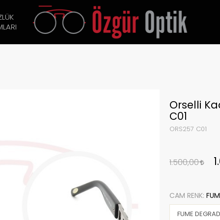
ZLÜK
LARI
Orselli 
C01
ORS257 C01
1
1.500,00
CAM RENK:
FUM