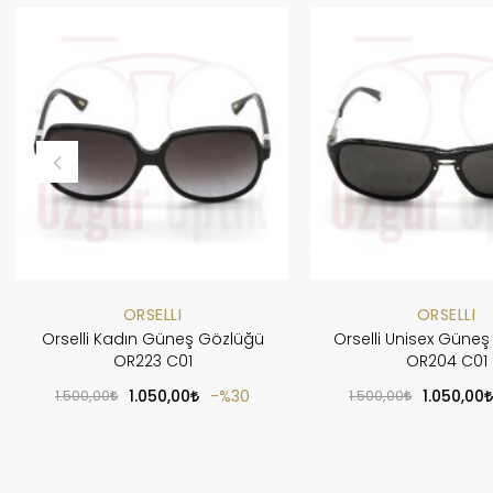
ORSELLI
ORSELLI
Orselli Kadın Güneş Gözlüğü
Orselli Unisex Güne
OR223 C01
OR204 C01
1.500,00
1.050,00
%30
1.500,00
1.050,00