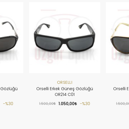
ORSELLI
ş Gözlüğü
Orselli Erkek Güneş Gözlüğü
Orselli
OR214 C01
%30
1.500,00
1.050,00
%30
1.500,0