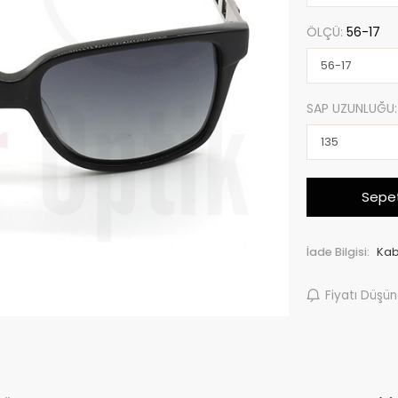
ÖLÇÜ:
56-17
SAP UZUNLUĞU
Sepet
İade Bilgisi:
Fiyatı Düşü