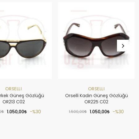
ORSELLI
ORSELLI
 Erkek Güneş Gözlüğü
Orselli Kadın Güneş Gözlüğü
OR213 C02
OR225 C02
0
1.050,00
%30
1.500,00
1.050,00
%30