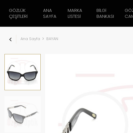
GÖZLÜK
ANA
MARKA
BILGI
GÖ
ÇEŞITLERI
SAYFA
LISTESI
BANKASI
CAM
Ana Sayfa
BAYAN