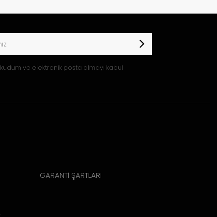
kudum ve elektronik posta almayı kabul
GARANTİ ŞARTLARI
k