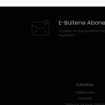
E-Bültene Abone
Fırsatlar ve duyurularımız ha
kaydolun!
KURUMSAL
Hakkımızda
Güvenlik
Teslimat ve İade Şartları