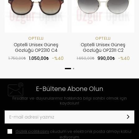
OPTELLI
OPTELLI
Optelli Unisex Güneş
Optelli Unisex Güneş
Gözlüğü OP2310 C4
Gözlüğü OP2311 C2
1.750,00
1.050,00
%40
1.650,00
990,00
%40
E-Bültene Abone Olun
Fırsatlar ve duyurularımız hakkında bilgi sahibi olmak için
kaydolun!
Gizlilik politikasını
okudum ve elektronik posta almayı kabul
ediyorum.