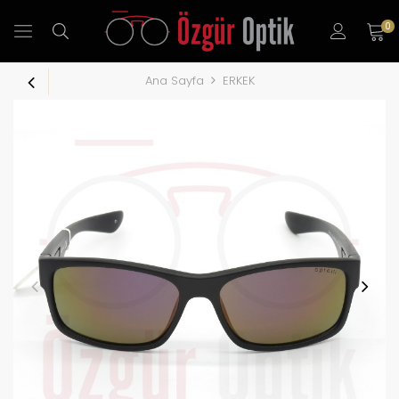
0
Ana Sayfa
ERKEK