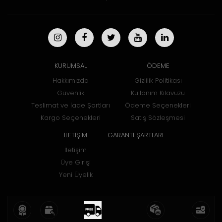
KURUMSAL
ÖDEME
Hakkımızda
Gizlilik Politikası
Güvenlik
Kullanım Kılavuzu
Teslimat ve İade Şartları
Ödeme Seçenekleri
Kargo Seçenekleri
Satış Sözleşmesi
İLETİŞİM
GARANTİ ŞARTLARI
İletişim
Üye Girişi
Yeni Üyelik