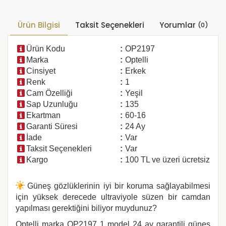
Ürün Bilgisi
Taksit Seçenekleri
Yorumlar
(0)
Ürün Kodu
:
OP2197
Marka
:
Optelli
Cinsiyet
:
Erkek
Renk
:
1
Cam Özelliği
:
Yeşil
Sap Uzunluğu
:
135
Ekartman
:
60-16
Garanti Süresi
:
24 Ay
İade
:
Var
Taksit Seçenekleri
:
Var
Kargo
:
100 TL ve üzeri ücretsiz
Güneş gözlüklerinin iyi bir koruma sağlayabilmesi
için yüksek derecede ultraviyole süzen bir camdan
yapılması gerektiğini biliyor muydunuz?
Optelli marka
OP2197 1
model 24 ay garantili güneş