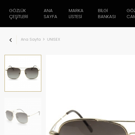
GÖZLÜK
ANA
MARKA
BILGI
GÖ
ÇEŞITLERI
SAYFA
LISTESI
BANKASI
CAM
Ana Sayfa
UNISEX