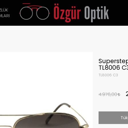
ZLÜK
LARI
Superste
TL8006 C
TL8006 C3
4.976,00
Tük