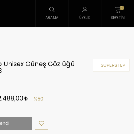
0
ARAMA
ÜYELIK
SEPETIM
p Unisex Güneş Gözlüğü
SUPERSTEP
3
2.488,00
%50
endi