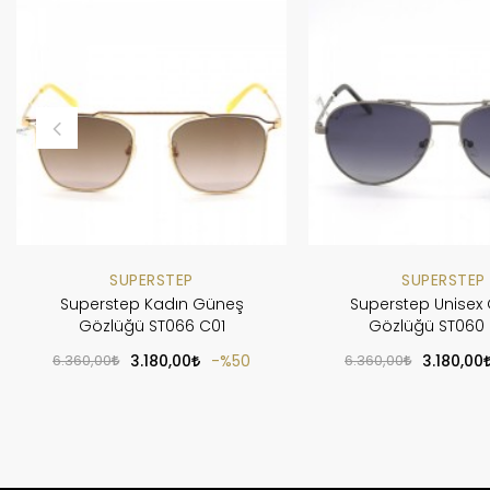
SUPERSTEP
SUPERSTEP
Superstep Kadın Güneş
Superstep Unisex
Gözlüğü ST066 C01
Gözlüğü ST060
6.360,00
3.180,00
%50
6.360,00
3.180,00