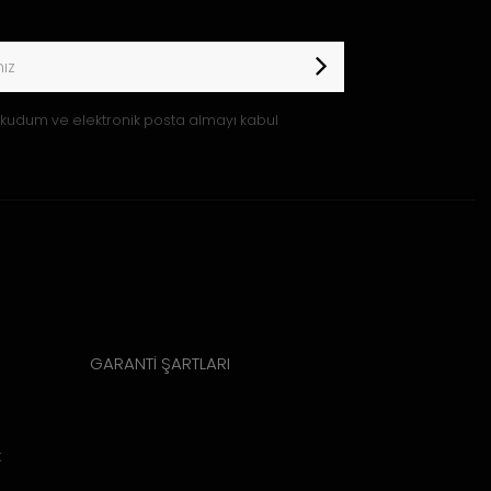
kudum ve elektronik posta almayı kabul
GARANTİ ŞARTLARI
k