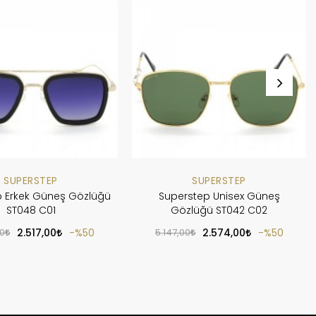
SUPERSTEP
SUPERSTEP
p Erkek Güneş Gözlüğü
Superstep Unisex Güneş
ST048 C01
Gözlüğü ST042 C02
00
2.517,00
%50
5.147,00
2.574,00
%50