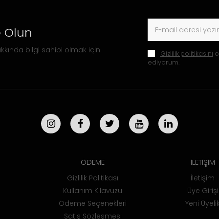
 Olun
kkında bilgi sahibi olmak için
Gizlilik politikasını
o
ediyorum.
ÖDEME
İLETİŞİM
Gizlilik Politikası
İletişim
Kullanım Kılavuzu
Üye Girişi
Ödeme Seçenekleri
Yeni Üyeli
Satış Sözleşmesi