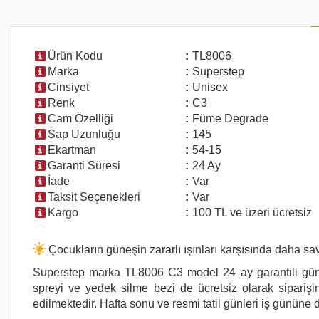
Ürün Kodu
:
TL8006
Marka
:
Superstep
Cinsiyet
:
Unisex
Renk
:
C3
Cam Özelliği
:
Füme Degrade
Sap Uzunluğu
:
145
Ekartman
:
54-15
Garanti Süresi
:
24 Ay
İade
:
Var
Taksit Seçenekleri
:
Var
Kargo
:
100 TL ve üzeri ücretsiz
Çocukların güneşin zararlı ışınları karşısında daha 
Superstep
marka
TL8006 C3
model 24 ay garantili gün
spreyi ve yedek silme bezi de ücretsiz olarak siparişin
edilmektedir. Hafta sonu ve resmi tatil günleri iş gününe d