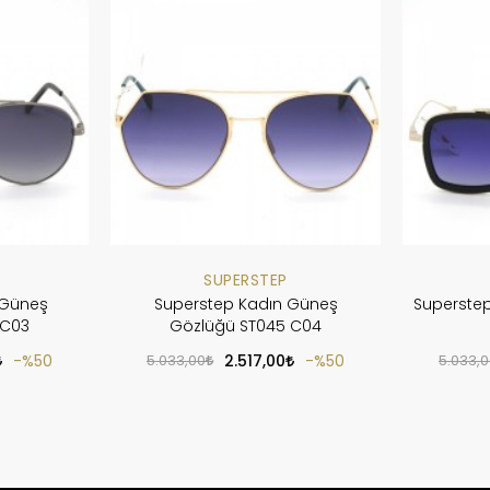
SUPERSTEP
 Güneş
Superstep Kadın Güneş
Superste
 C03
Gözlüğü ST045 C04
%50
5.033,00
2.517,00
%50
5.033,