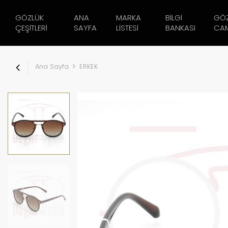
GÖZLÜK
ANA
MARKA
BILGI
GÖ
ÇEŞITLERI
SAYFA
LISTESI
BANKASI
CAM
Ana Sayfa
ERKEK