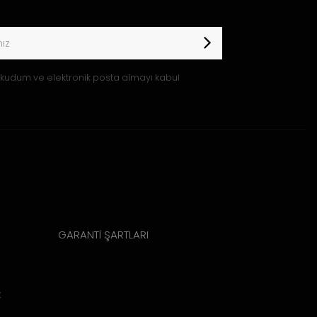
kudum ve elektronik posta almayı kabul
GARANTİ ŞARTLARI
k