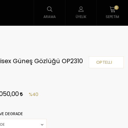
0
ARAMA
ÜYELIK
SEPETIM
nisex Güneş Gözlüğü OP2310
OPTELLI
.050,00
%40
VE DEGRADE