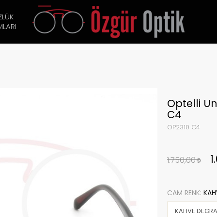
ZLÜK
LARI
Optelli U
C4
OP2310 C4
1
1.750,00
CAM RENK:
KAH