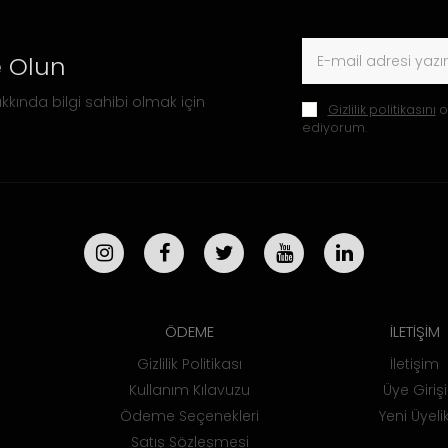
 Olun
kkında bilgi sahibi olmak için
Gizlilik politikasını
o
ediyorum.
ÖDEME
İLETİŞİM
Gizlilik Politikası
İletişim
Kullanım Kılavuzu
Üye Girişi
Ödeme Seçenekleri
Yeni Üyeli
Satış Sözleşmesi