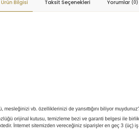
Ürün Bilgisi
Taksit Seçenekleri
Yorumlar
(0)
ü, mesleğinizi vb. özelliklerinizi de yansıttığını biliyor muydunuz
lüğü orijinal kutusu, temizleme bezi ve garanti belgesi ile birli
edir. İnternet sitemizden vereceğiniz siparişler en geç 3 (üç) iş