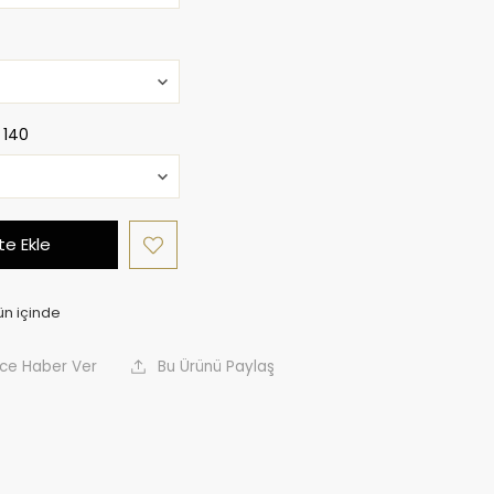
:
140
e Ekle
nce Haber Ver
Bu Ürünü Paylaş