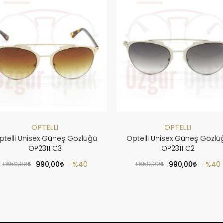
OPTELLI
OPTELLI
ptelli Unisex Güneş Gözlüğü
Optelli Unisex Güneş Gözlü
OP2311 C3
OP2311 C2
1.650,00
990,00
%40
1.650,00
990,00
%40