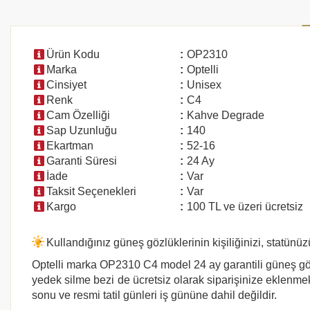
Ürün Kodu
:
OP2310
Marka
:
Optelli
Cinsiyet
:
Unisex
Renk
:
C4
Cam Özelliği
:
Kahve Degrade
Sap Uzunluğu
:
140
Ekartman
:
52-16
Garanti Süresi
:
24 Ay
İade
:
Var
Taksit Seçenekleri
:
Var
Kargo
:
100 TL ve üzeri ücretsiz
Kullandığınız güneş gözlüklerinin kişiliğinizi, statünüz
Optelli marka
OP2310 C4
model 24 ay garantili güneş göz
yedek silme bezi de ücretsiz olarak siparişinize eklenmekt
sonu ve resmi tatil günleri iş gününe dahil değildir.