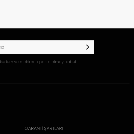
kudum ve elektronik posta almayı kabul
GARANTİ ŞARTLARI