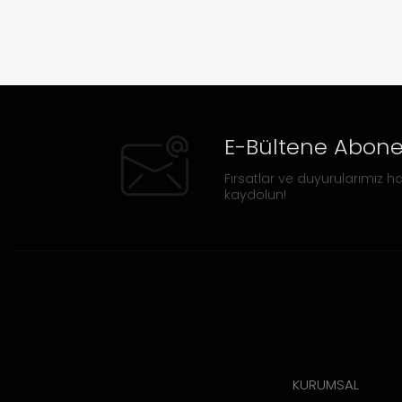
E-Bültene Abone
Fırsatlar ve duyurularımız ha
kaydolun!
KURUMSAL