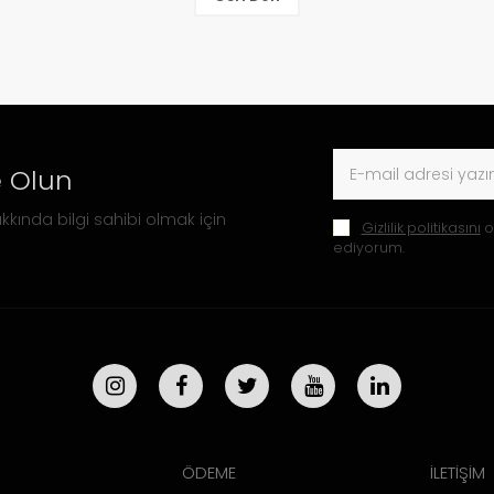
 Olun
kkında bilgi sahibi olmak için
Gizlilik politikasını
o
ediyorum.
ÖDEME
İLETİŞİM