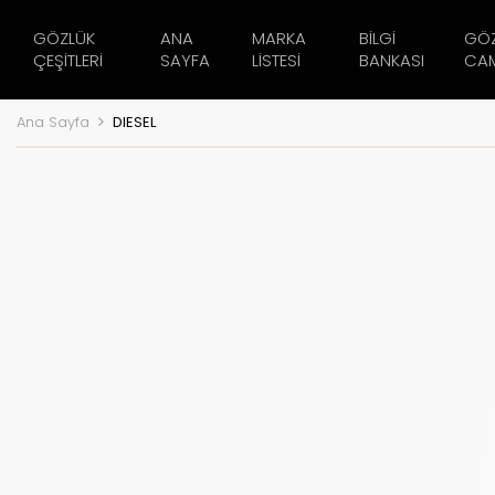
GÖZLÜK
ANA
MARKA
BILGI
GÖ
ÇEŞITLERI
SAYFA
LISTESI
BANKASI
CAM
Ana Sayfa
DIESEL