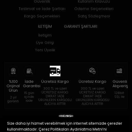
Güvenlik
Kullanım Kılavuzu
Teslimat ve İade Şartları
Ödeme Seçenekleri
Kargo Seçenekleri
Satış Sözleşmesi
İLETİŞİM
GARANTİ ŞARTLARI
İletişim
Üye Girişi
Yeni Üyelik
%100
İade
Ücretsiz Kargo
Ücretsiz Kargo
Güvenli
Orijinal
Garantisi
Alışveriş
300 TL ve üzeri
300 TL ve üzeri
Ürün
ÜCRETSİZ KARGO.
ÜCRETSİZ KARGO.
15 gün
128bit
DİKKAT: İADE
DİKKAT: İADE
içinde
SSL ile
2 yıl
ÜRÜNLERİN KARGOSU
ÜRÜNLERİN KARGOSU
iade
garanti
ALICIYA AİTTİR.
ALICIYA AİTTİR.
Size daha iyi hizmet verebilmek için internet sitemizde çerezler
kullanılmaktadır. Çerez Politikaları Aydınlatma Metni’ni