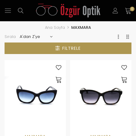
0
Ana Sayfa
MAXMARA
Sırala
FILTRELE