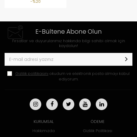
%20
E-Bültene Abone Olun
Fırsatlar ve duyurularımız hakkında bilgi sahibi olmak için
kaydolun!
Gizlilik politikasını
okudum ve elektronik posta almayı kabul
ediyorum.
KURUMSAL
ÖDEME
Hakkımızda
Gizlilik Politikası