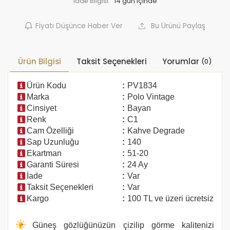
İade Bilgisi:
Fiyatı Düşünce Haber Ver
Bu Ürünü Paylaş
Ürün Bilgisi
Taksit Seçenekleri
Yorumlar
(0)
Ürün Kodu
:
PV1834
Marka
:
Polo Vintage
Cinsiyet
:
Bayan
Renk
:
C1
Cam Özelliği
:
Kahve Degrade
Sap Uzunluğu
:
140
Ekartman
:
51-20
Garanti Süresi
:
24 Ay
İade
:
Var
Taksit Seçenekleri
:
Var
Kargo
:
100 TL ve üzeri ücretsiz
Güneş gözlüğünüzün çizilip görme kalitenizi