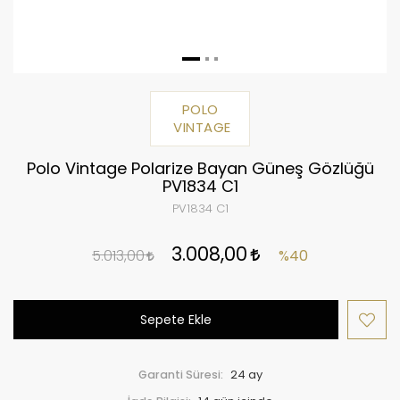
POLO
VINTAGE
Polo Vintage Polarize Bayan Güneş Gözlüğü
PV1834 C1
PV1834 C1
3.008,00
5.013,00
%40
Sepete Ekle
Garanti Süresi:
24 ay