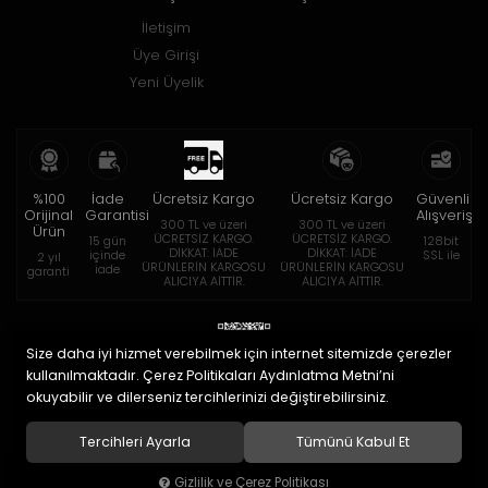
İletişim
Üye Girişi
Yeni Üyelik
%100
İade
Ücretsiz Kargo
Ücretsiz Kargo
Güvenli
Orijinal
Garantisi
Alışveriş
300 TL ve üzeri
300 TL ve üzeri
Ürün
ÜCRETSİZ KARGO.
ÜCRETSİZ KARGO.
15 gün
128bit
DİKKAT: İADE
DİKKAT: İADE
içinde
SSL ile
2 yıl
ÜRÜNLERİN KARGOSU
ÜRÜNLERİN KARGOSU
iade
garanti
ALICIYA AİTTİR.
ALICIYA AİTTİR.
Size daha iyi hizmet verebilmek için internet sitemizde çerezler
kullanılmaktadır. Çerez Politikaları Aydınlatma Metni’ni
okuyabilir ve dilerseniz tercihlerinizi değiştirebilirsiniz.
© 2020
Eymen Optik Lens Limited Şirketi
. Tüm hakları saklıdır.
Tercihleri Ayarla
Tümünü Kabul Et
Gizlilik ve Çerez Politikası