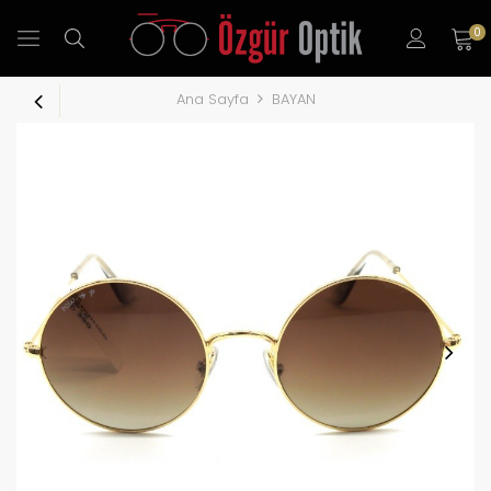
0
Ana Sayfa
BAYAN