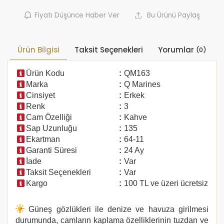
Fiyatı Düşünce Haber Ver
Bu Ürünü Paylaş
Ürün Bilgisi
Taksit Seçenekleri
Yorumlar
(0)
Ürün Kodu
:
QM163
Marka
:
Q Marines
Cinsiyet
:
Erkek
Renk
:
3
Cam Özelliği
:
Kahve
Sap Uzunluğu
:
135
Ekartman
:
64-11
Garanti Süresi
:
24 Ay
İade
:
Var
Taksit Seçenekleri
:
Var
Kargo
:
100 TL ve üzeri ücretsiz
Güneş gözlükleri ile denize ve havuza girilmesi
durumunda, camların kaplama özelliklerinin tuzdan ve