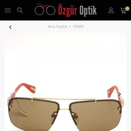
0
Ana Sayfa
ERKEK