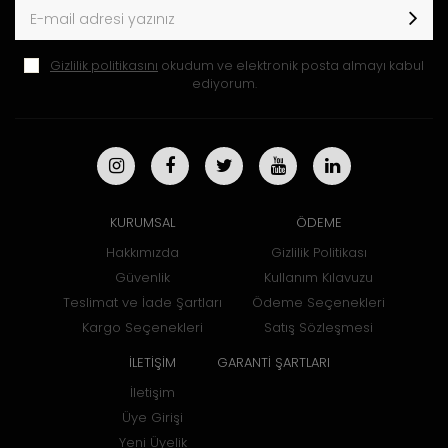
Gizlilik politikasını
okudum ve elektronik posta almayı kabul
ediyorum.
KURUMSAL
ÖDEME
Hakkımızda
Gizlilik Politikası
Güvenlik
Kullanım Kılavuzu
Teslimat ve İade Şartları
Ödeme Seçenekleri
Kargo Seçenekleri
Satış Sözleşmesi
İLETİŞİM
GARANTİ ŞARTLARI
İletişim
Üye Girişi
Yeni Üyelik