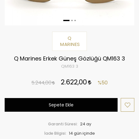
Q
MARINES
Q Marines Erkek Güneş Gözlüğü QM163 3
QM163 3
2.622,00
5.244,00
%50
Sepete Ekle
Garanti Süresi:
24 ay
İade Bilgisi: