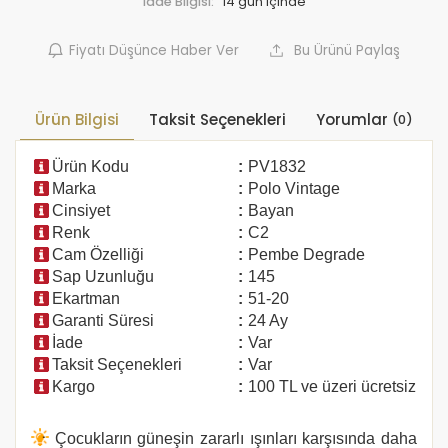
İade Bilgisi:
Fiyatı Düşünce Haber Ver
Bu Ürünü Paylaş
Ürün Bilgisi
Taksit Seçenekleri
Yorumlar
(0)
Ürün Kodu
:
PV1832
Marka
:
Polo Vintage
Cinsiyet
:
Bayan
Renk
:
C2
Cam Özelliği
:
Pembe Degrade
Sap Uzunluğu
:
145
Ekartman
:
51-20
Garanti Süresi
:
24 Ay
İade
:
Var
Taksit Seçenekleri
:
Var
Kargo
:
100 TL ve üzeri ücretsiz
Çocukların güneşin zararlı ışınları karşısında daha