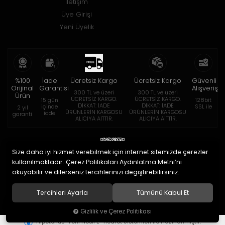
İletişim
Üye Girişi
Yeni Üyelik
%100
İade
Ücretsiz Kargo
Ücretsiz Kargo
Güvenli
Orijinal
Garantisi
Alışveriş
300 TL ve üzeri
300 TL ve üzeri
Ürün
ÜCRETSİZ KARGO.
ÜCRETSİZ KARGO.
15 gün
128bit
DİKKAT: İADE
DİKKAT: İADE
içinde
SSL ile
2 yıl
ÜRÜNLERİN KARGOSU
ÜRÜNLERİN KARGOSU
iade
garanti
ALICIYA AİTTİR.
ALICIYA AİTTİR.
Size daha iyi hizmet verebilmek için internet sitemizde çerezler
kullanılmaktadır. Çerez Politikaları Aydınlatma Metni’ni
okuyabilir ve dilerseniz tercihlerinizi değiştirebilirsiniz.
© 2020
Eymen Optik Lens Limited Şirketi
. Tüm hakları saklıdır.
Tercihleri Ayarla
Tümünü Kabul Et
Gizlilik ve Çerez Politikası
®
Hipotenüs
Yeni Nesil E-Ticaret Sistemleri ile Hazırlanmıştır.