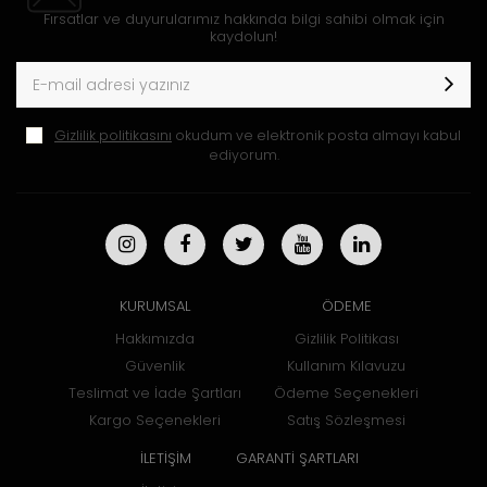
Fırsatlar ve duyurularımız hakkında bilgi sahibi olmak için
kaydolun!
Gizlilik politikasını
okudum ve elektronik posta almayı kabul
ediyorum.
KURUMSAL
ÖDEME
Hakkımızda
Gizlilik Politikası
Güvenlik
Kullanım Kılavuzu
Teslimat ve İade Şartları
Ödeme Seçenekleri
Kargo Seçenekleri
Satış Sözleşmesi
İLETİŞİM
GARANTİ ŞARTLARI