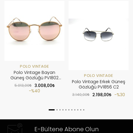
POLO VINTAGE
Polo Vintage Bayan
POLO VINTAGE
Güneş Gözlüğü PV1802
Polo Vintage Erkek Güneş
C13
5.013,00
3.008,00
Gözlüğü PV1856 C2
%40
3.140,00
2.198,00
%30
E-Bültene Abone Olun