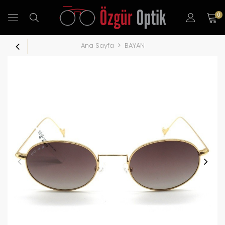
0
Ana Sayfa
BAYAN