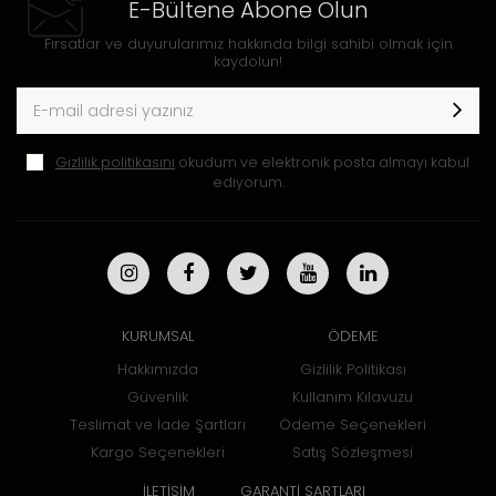
E-Bültene Abone Olun
Fırsatlar ve duyurularımız hakkında bilgi sahibi olmak için
kaydolun!
Gizlilik politikasını
okudum ve elektronik posta almayı kabul
ediyorum.
KURUMSAL
ÖDEME
Hakkımızda
Gizlilik Politikası
Güvenlik
Kullanım Kılavuzu
Teslimat ve İade Şartları
Ödeme Seçenekleri
Kargo Seçenekleri
Satış Sözleşmesi
İLETİŞİM
GARANTİ ŞARTLARI