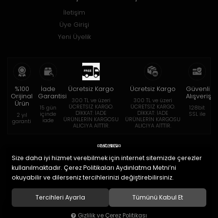
İletişim
Üye Girişi
Yeni Üyelik
%100
İade
Ücretsiz Kargo
Ücretsiz Kargo
Güvenli
Orijinal
Garantisi
Alışveriş
300 TL ve üzeri
300 TL ve üzeri
Ürün
ÜCRETSİZ KARGO.
ÜCRETSİZ KARGO.
15 gün
128bit
DİKKAT: İADE
DİKKAT: İADE
içinde
SSL ile
2 yıl
ÜRÜNLERİN KARGOSU
ÜRÜNLERİN KARGOSU
iade
garanti
ALICIYA AİTTİR.
ALICIYA AİTTİR.
Size daha iyi hizmet verebilmek için internet sitemizde çerezler
kullanılmaktadır. Çerez Politikaları Aydınlatma Metni’ni
okuyabilir ve dilerseniz tercihlerinizi değiştirebilirsiniz.
© 2020
Eymen Optik Lens Limited Şirketi
. Tüm hakları saklıdır.
Tercihleri Ayarla
Tümünü Kabul Et
Gizlilik ve Çerez Politikası