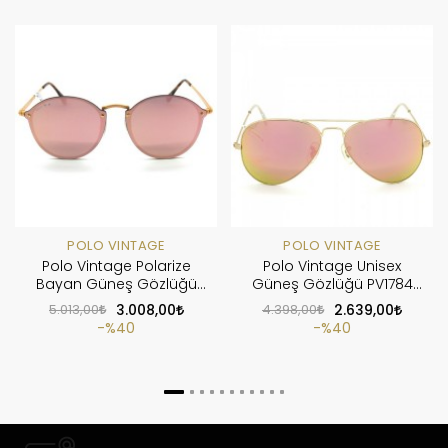
POLO VINTAGE
POLO VINTAGE
Polo Vintage Polarize
Polo Vintage Unisex
Bayan Güneş Gözlüğü
Güneş Gözlüğü PV1784
PV1823 C1
C6
5.013,00
3.008,00
4.398,00
2.639,00
%40
%40