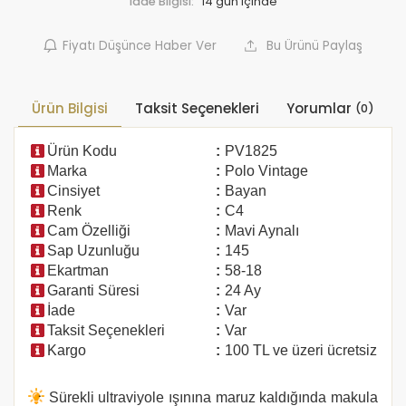
İade Bilgisi:
Fiyatı Düşünce Haber Ver
Bu Ürünü Paylaş
Ürün Bilgisi
Taksit Seçenekleri
Yorumlar
(0)
Ürün Kodu
:
PV1825
Marka
:
Polo Vintage
Cinsiyet
:
Bayan
Renk
:
C4
Cam Özelliği
:
Mavi Aynalı
Sap Uzunluğu
:
145
Ekartman
:
58-18
Garanti Süresi
:
24 Ay
İade
:
Var
Taksit Seçenekleri
:
Var
Kargo
:
100 TL ve üzeri ücretsiz
Sürekli ultraviyole ışınına maruz kaldığında makula