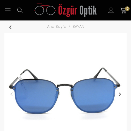
0
Ana Sayfa
BAYAN