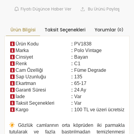
Fiyatı Düşünce Haber Ver
Bu Ürünü Paylaş
Ürün Bilgisi
Taksit Seçenekleri
Yorumlar
(0)
Ürün Kodu
:
PV1838
Marka
:
Polo Vintage
Cinsiyet
:
Bayan
Renk
:
C1
Cam Özelliği
:
Füme Degrade
Sap Uzunluğu
:
135
Ekartman
:
65-17
Garanti Süresi
:
24 Ay
İade
:
Var
Taksit Seçenekleri
:
Var
Kargo
:
100 TL ve üzeri ücretsiz
Gözlük camlarının orta köprüden iki parmakla
tutularak ve fazla bastırılmadan temizlenmesi