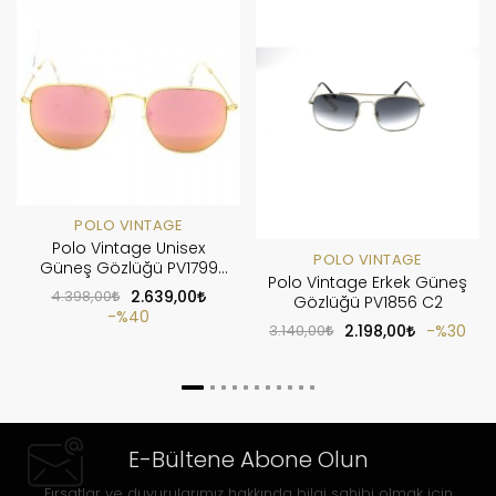
POLO VINTAGE
Polo Vintage Unisex
POLO VINTAGE
Güneş Gözlüğü PV1799
Polo Vintage Erkek Güneş
C11
4.398,00
2.639,00
Gözlüğü PV1856 C2
%40
3.140,00
2.198,00
%30
E-Bültene Abone Olun
Fırsatlar ve duyurularımız hakkında bilgi sahibi olmak için