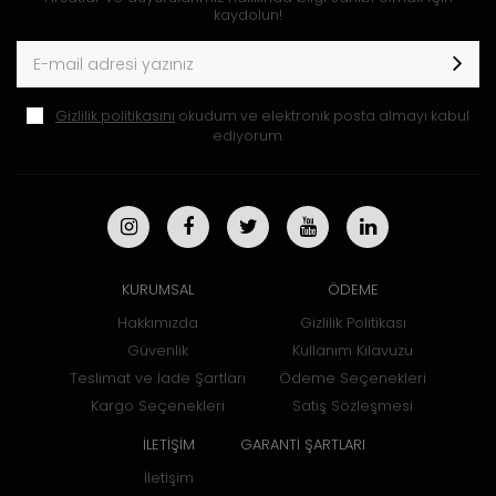
kaydolun!
Gizlilik politikasını
okudum ve elektronik posta almayı kabul
ediyorum.
KURUMSAL
ÖDEME
Hakkımızda
Gizlilik Politikası
Güvenlik
Kullanım Kılavuzu
Teslimat ve İade Şartları
Ödeme Seçenekleri
Kargo Seçenekleri
Satış Sözleşmesi
İLETİŞİM
GARANTİ ŞARTLARI
İletişim