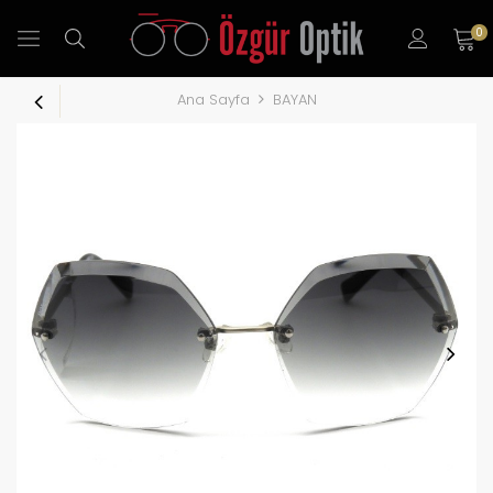
0
Ana Sayfa
BAYAN