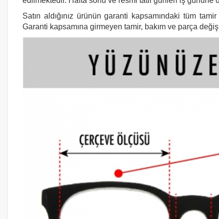
edilmektedir. Hafta sonu ve resmi tatil günleri iş gününe d
Satın aldığınız ürünün garanti kapsamındaki tüm tamir i
Garanti kapsamına girmeyen tamir, bakım ve parça değişimi