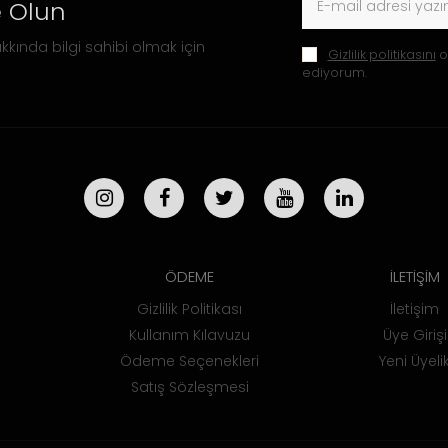
 Olun
kkında bilgi sahibi olmak için
Gizlilik politikasını
o
ediyorum.
ÖDEME
İLETİŞİM
Gizlilik Politikası
İletişim
Kullanım Kılavuzu
Üye Girişi
Ödeme Seçenekleri
Yeni Üyeli
Satış Sözleşmesi