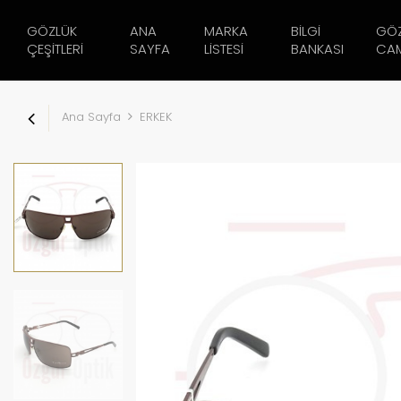
GÖZLÜK
ANA
MARKA
BILGI
GÖ
ÇEŞITLERI
SAYFA
LISTESI
BANKASI
CAM
Ana Sayfa
ERKEK