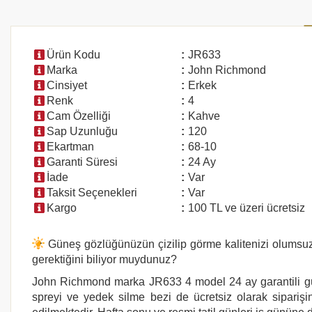
Ürün Kodu
:
JR633
Marka
:
John Richmond
Cinsiyet
:
Erkek
Renk
:
4
Cam Özelliği
:
Kahve
Sap Uzunluğu
:
120
Ekartman
:
68-10
Garanti Süresi
:
24 Ay
İade
:
Var
Taksit Seçenekleri
:
Var
Kargo
:
100 TL ve üzeri ücretsiz
Güneş gözlüğünüzün çizilip görme kalitenizi olumsuz e
gerektiğini biliyor muydunuz?
John Richmond
marka
JR633 4
model 24 ay garantili gü
spreyi ve yedek silme bezi de ücretsiz olarak siparişin