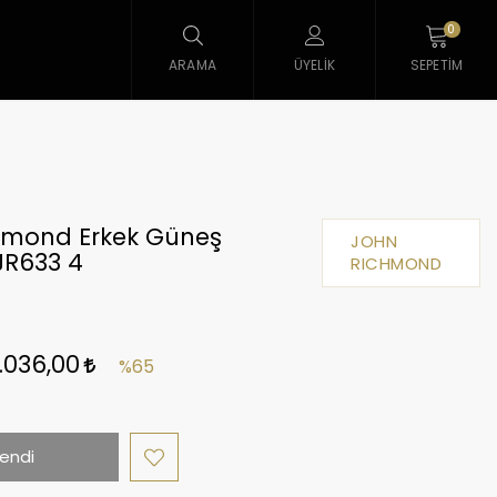
0
ARAMA
ÜYELIK
SEPETIM
hmond Erkek Güneş
JOHN
JR633 4
RICHMOND
1.036,00
%65
endi