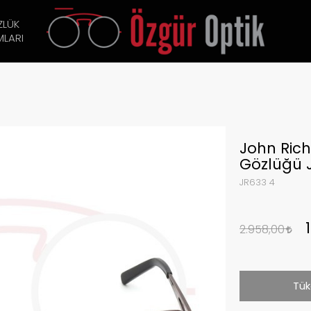
ZLÜK
LARI
John Ric
Gözlüğü 
JR633 4
2.958,00
Tük