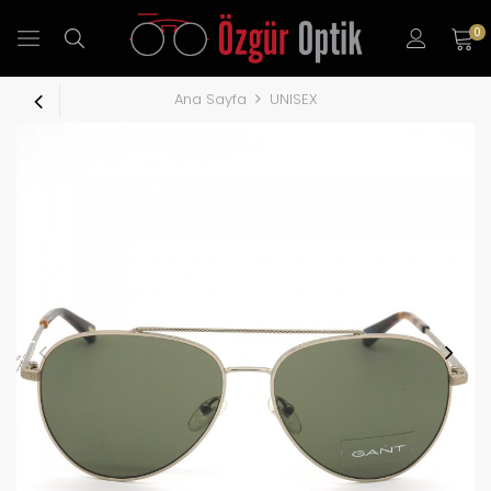
0
Ana Sayfa
UNISEX