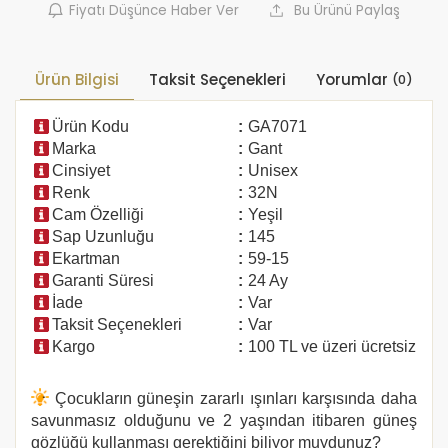
Fiyatı Düşünce Haber Ver
Bu Ürünü Paylaş
Ürün Bilgisi
Taksit Seçenekleri
Yorumlar
(0)
Ürün Kodu
:
GA7071
Marka
:
Gant
Cinsiyet
:
Unisex
Renk
:
32N
Cam Özelliği
:
Yeşil
Sap Uzunluğu
:
145
Ekartman
:
59-15
Garanti Süresi
:
24 Ay
İade
:
Var
Taksit Seçenekleri
:
Var
Kargo
:
100 TL ve üzeri ücretsiz
Çocukların güneşin zararlı ışınları karşısında daha
savunmasız olduğunu ve 2 yaşından itibaren güneş
gözlüğü kullanması gerektiğini biliyor muydunuz?