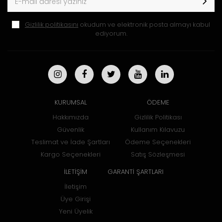
Gizlilik politikasını
okudum ve elektronik posta almayı kabul
ediyorum.
KURUMSAL
ÖDEME
Hakkımızda
Gizlilik Politikası
Güvenlik
Kullanım Kılavuzu
Teslimat ve İade Şartları
Ödeme Seçenekleri
Kargo Seçenekleri
Satış Sözleşmesi
İLETİŞİM
GARANTİ ŞARTLARI
İletişim
Üye Girişi
Yeni Üyelik