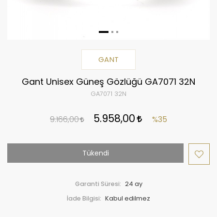
GANT
Gant Unisex Güneş Gözlüğü GA7071 32N
GA7071 32N
5.958,00
9.166,00
%35
Tükendi
Garanti Süresi:
24 ay
İade Bilgisi: