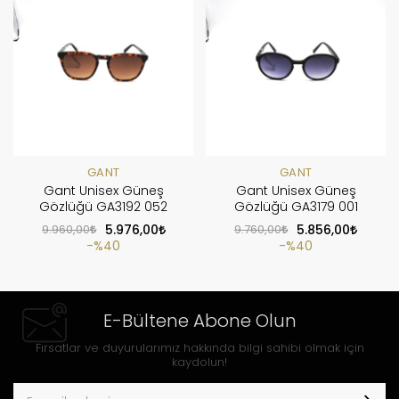
GANT
GANT
Gant Unisex Güneş
Gant Unisex Güneş
Gözlüğü GA3192 052
Gözlüğü GA3179 001
9.960,00
5.976,00
9.760,00
5.856,00
%40
%40
E-Bültene Abone Olun
Fırsatlar ve duyurularımız hakkında bilgi sahibi olmak için
kaydolun!