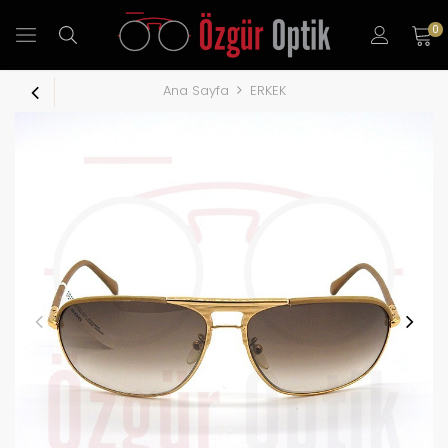
0
Ana Sayfa
ERKEK