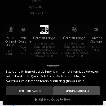
İletişim
Üye Girişi
Yeni Üyelik
%100
İade
Ücretsiz Kargo
Ücretsiz Kargo
Güvenli
Orijinal
Garantisi
Alışveriş
300 TL ve üzeri
300 TL ve üzeri
Ürün
ÜCRETSİZ KARGO.
ÜCRETSİZ KARGO.
15 gün
128bit
DİKKAT: İADE
DİKKAT: İADE
içinde
SSL ile
2 yıl
ÜRÜNLERİN KARGOSU
ÜRÜNLERİN KARGOSU
iade
garanti
ALICIYA AİTTİR.
ALICIYA AİTTİR.
Size daha iyi hizmet verebilmek için internet sitemizde çerezler
kullanılmaktadır. Çerez Politikaları Aydınlatma Metni’ni
okuyabilir ve dilerseniz tercihlerinizi değiştirebilirsiniz.
© 2020
Eymen Optik Lens Limited Şirketi
. Tüm hakları saklıdır.
Tercihleri Ayarla
Tümünü Kabul Et
Gizlilik ve Çerez Politikası
®
Hipotenüs
Yeni Nesil E-Ticaret Sistemleri ile Hazırlanmıştır.