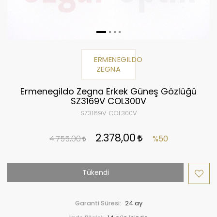
ERMENEGILDO
ZEGNA
Ermenegildo Zegna Erkek Güneş Gözlüğü
SZ3169V COL300V
SZ3169V COL300V
2.378,00
4.755,00
%50
Tükendi
Garanti Süresi:
24 ay