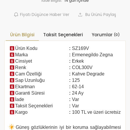
İade Bilgisi:
Fiyatı Düşünce Haber Ver
Bu Ürünü Paylaş
Ürün Bilgisi
Taksit Seçenekleri
Yorumlar
(0)
Ürün Kodu
:
SZ169V
Marka
:
Ermenegildo Zegna
Cinsiyet
:
Erkek
Renk
:
COL300V
Cam Özelliği
:
Kahve Degrade
Sap Uzunluğu
:
125
Ekartman
:
62-14
Garanti Süresi
:
24 Ay
İade
:
Var
Taksit Seçenekleri
:
Var
Kargo
:
100 TL ve üzeri ücretsiz
Güneş gözlüklerinin iyi bir koruma sağlayabilmesi